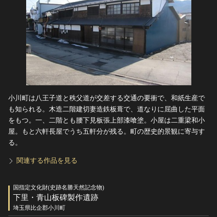
小川町は八王子道と秩父道が交差する交通の要衝で、和紙生産で
も知られる。木造二階建切妻造鉄板葺で、道なりに屈曲した平面
をもつ。一、二階とも腰下見板張上部漆喰塗。小屋は二重梁和小
屋。もと六軒長屋でうち五軒分が残る。町の歴史的景観に寄与す
る。
関連する作品を見る
国指定文化財(史跡名勝天然記念物)
下里・青山板碑製作遺跡
埼玉県比企郡小川町