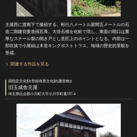
主屋西に渡廊下で接続する。桁行八メートル梁間五メートルの石
造二階建切妻造桟瓦葺。大谷石積を化粧で現し、東面の開口は重
厚なスチール製の開き戸とし意匠上のポイントとなる。内部は一
部吹抜で小屋組は木造キングポストトラス。地域の歴史的景観を
形成。
関連する作品を見る
国指定文化財(登録有形文化財(建造物))
旧玉成舎主屋
埼玉県比企郡小川町大字小川字町裏197-4