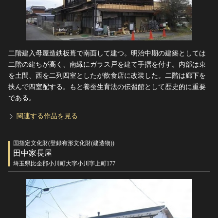
二階建入母屋造鉄板葺で南面して建つ。明治中期の建築としては
二階の建ちが高く、南縁にガラス戸を建て手摺を付す。内部は東
を土間、西を二列四室としたが飲食店に改装した。二階は廊下を
挟んで四室配する。もと養蚕生育法の伝習館として歴史的に重要
である。
関連する作品を見る
国指定文化財(登録有形文化財(建造物))
田中家長屋
埼玉県比企郡小川町大字小川字上町177