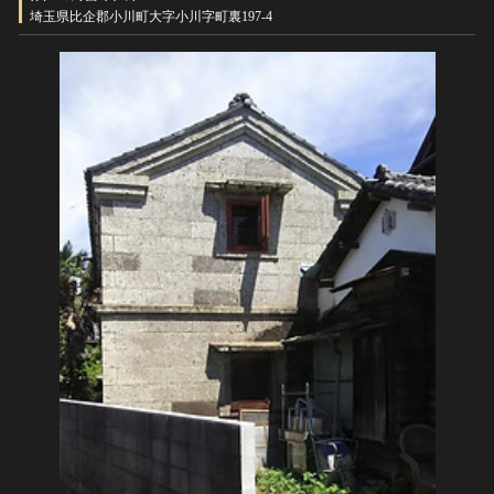
ヘルプ
埼玉県比企郡小川町大字小川字町裏197-4
このサイトについて
世界遺産
関連サイトリンク
無形文化遺産
サイトマップ
動画で見る無形の文化財
サイトのご意見はこちら
文化遺産データベース
国指定文化財等データベース