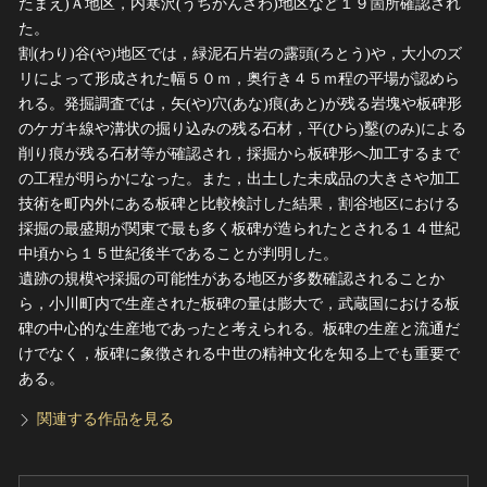
たまえ)Ａ地区，内寒沢(うちかんざわ)地区など１９箇所確認され
た。
割(わり)谷(や)地区では，緑泥石片岩の露頭(ろとう)や，大小のズ
リによって形成された幅５０ｍ，奥行き４５ｍ程の平場が認めら
れる。発掘調査では，矢(や)穴(あな)痕(あと)が残る岩塊や板碑形
のケガキ線や溝状の掘り込みの残る石材，平(ひら)鑿(のみ)による
削り痕が残る石材等が確認され，採掘から板碑形へ加工するまで
の工程が明らかになった。また，出土した未成品の大きさや加工
技術を町内外にある板碑と比較検討した結果，割谷地区における
採掘の最盛期が関東で最も多く板碑が造られたとされる１４世紀
中頃から１５世紀後半であることが判明した。
遺跡の規模や採掘の可能性がある地区が多数確認されることか
ら，小川町内で生産された板碑の量は膨大で，武蔵国における板
碑の中心的な生産地であったと考えられる。板碑の生産と流通だ
けでなく，板碑に象徴される中世の精神文化を知る上でも重要で
ある。
関連する作品を見る