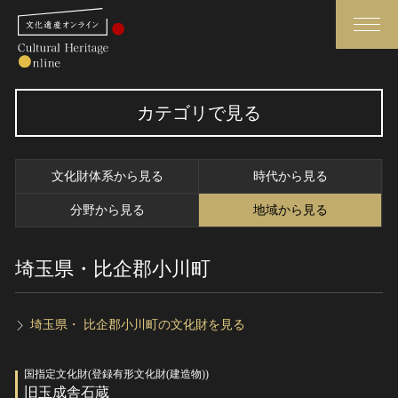
検索
カテゴリで見る
さらに詳細検索
文化財体系から見る
時代から見る
さらに詳細検索
分野から見る
地域から見る
埼玉県・比企郡小川町
トップ
媒体資料・関連記事等
作品一覧
博物館、美術館の皆さまへ
カテゴリで見る
文化庁よりご挨拶
埼玉県・ 比企郡小川町の文化財を見る
世界遺産と無形文化遺産
今月のみどころ
国指定文化財(登録有形文化財(建造物))
全国の美術館・博物館
お知らせ一覧
旧玉成舎石蔵