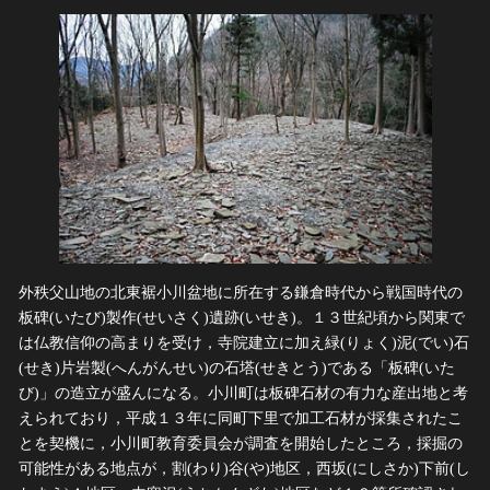
外秩父山地の北東裾小川盆地に所在する鎌倉時代から戦国時代の
板碑(いたび)製作(せいさく)遺跡(いせき)。１３世紀頃から関東で
は仏教信仰の高まりを受け，寺院建立に加え緑(りょく)泥(でい)石
(せき)片岩製(へんがんせい)の石塔(せきとう)である「板碑(いた
び)」の造立が盛んになる。小川町は板碑石材の有力な産出地と考
えられており，平成１３年に同町下里で加工石材が採集されたこ
とを契機に，小川町教育委員会が調査を開始したところ，採掘の
可能性がある地点が，割(わり)谷(や)地区，西坂(にしさか)下前(し