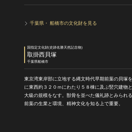
千葉県・ 船橋市の文化財を見る
国指定文化財(史跡名勝天然記念物)
取掛西貝塚
千葉県船橋市
東京湾東岸部に立地する縄文時代早期前葉の貝塚
に東西約３２０ｍにわたり５８棟に及ぶ竪穴建物
大級の規模をなす。獣骨を並べた儀礼跡とみられ
前葉の生業と環境、精神文化を知る上で重要。