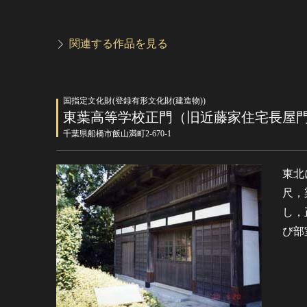
関連する作品を見る
国指定文化財(登録有形文化財(建造物))
東葉高等学校正門（旧近藤家住宅長屋
千葉県船橋市飯山満町2-670-1
東北
尺，
し，
び部