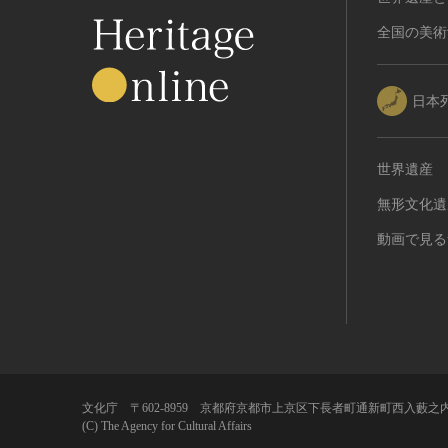
全国の美術
日本
世界遺産
無形文化遺
動画で見る
文化庁 〒602-8959 京都府京都市上京区下長者町通新町西入藪之内
(C) The Agency for Cultural Affairs