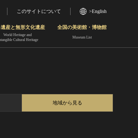
このサイトについて
>English
界遺産と無形文化遺産
全国の美術館・博物館
World Heritage and
Museum List
ntangible Cultural Heritage
今月のみどころ
動画で見る無形の文化財
地域から見る
地域から見る