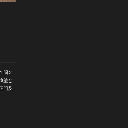
１間２
喰塗と
正門及