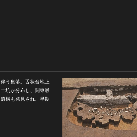
を伴う集落。舌状台地上
と土坑が分布し、関東最
る遺構も発見され、早期