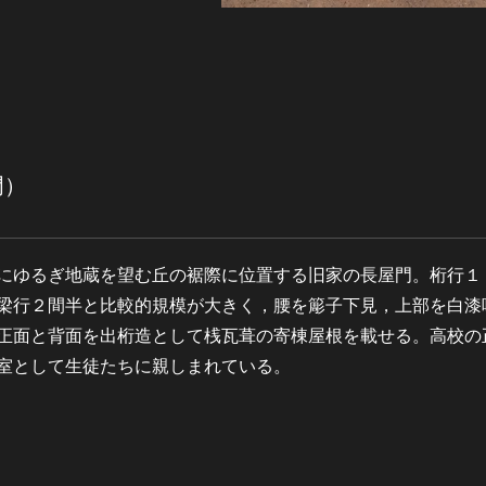
門）
にゆるぎ地蔵を望む丘の裾際に位置する旧家の長屋門。桁行１
梁行２間半と比較的規模が大きく，腰を簓子下見，上部を白漆
正面と背面を出桁造として桟瓦葺の寄棟屋根を載せる。高校の
室として生徒たちに親しまれている。