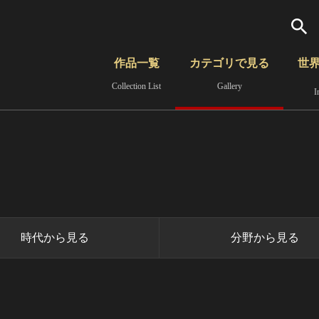
検索
作品一覧
カテゴリで見る
世
Collection List
Gallery
I
さらに詳細検索
覧
時代から見る
無形文化遺産
分野から見る
時代から見る
分野から見る