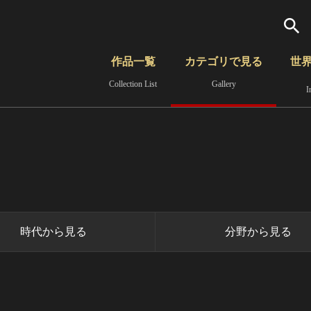
検索
作品一覧
カテゴリで見る
世
Collection List
Gallery
I
さらに詳細検索
覧
時代から見る
無形文化遺産
分野から見る
時代から見る
分野から見る