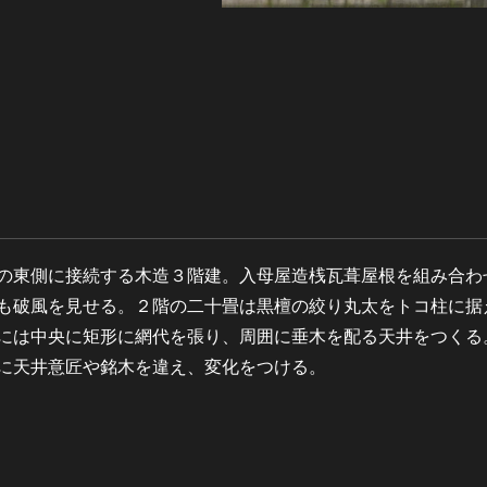
の東側に接続する木造３階建。入母屋造桟瓦葺屋根を組み合わ
も破風を見せる。２階の二十畳は黒檀の絞り丸太をトコ柱に据
には中央に矩形に網代を張り、周囲に垂木を配る天井をつくる
に天井意匠や銘木を違え、変化をつける。