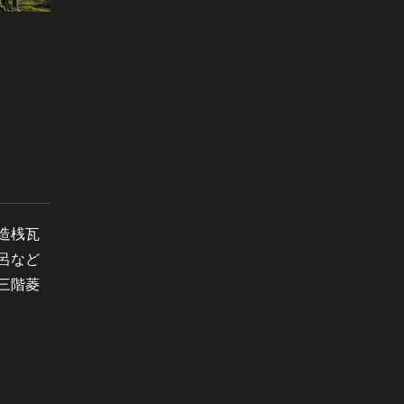
造桟瓦
呂など
三階菱