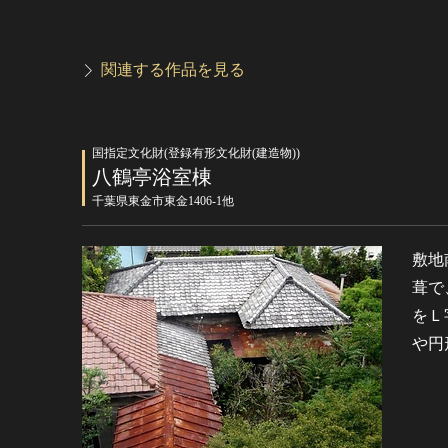
関連する作品を見る
国指定文化財(登録有形文化財(建造物))
八鶴亭浴室棟
千葉県東金市東金1406-1他
敷地
葺で
をＬ
や円