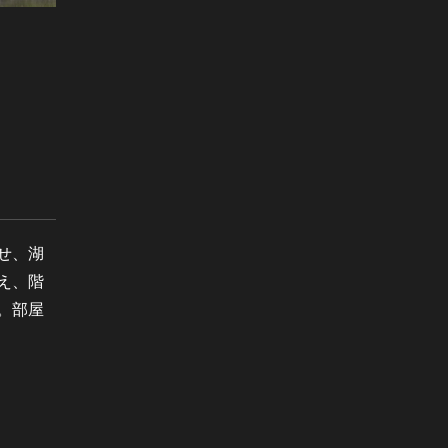
せ、湖
え、階
。部屋