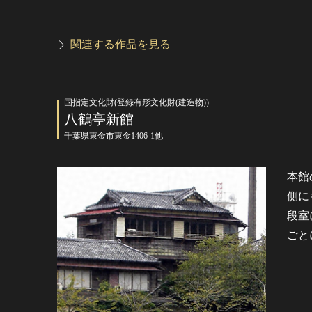
関連する作品を見る
国指定文化財(登録有形文化財(建造物))
八鶴亭新館
千葉県東金市東金1406-1他
本館
側に
段室
ごと