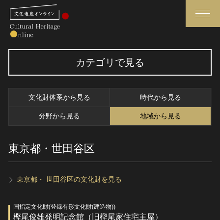
検索
カテゴリで見る
さらに詳細検索
文化財体系から見る
時代から見る
さらに詳細検索
分野から見る
地域から見る
東京都・世田谷区
トップ
媒体資料・関連記事等
作品一覧
博物館、美術館の皆さまへ
カテゴリで見る
文化庁よりご挨拶
東京都・ 世田谷区の文化財を見る
世界遺産と無形文化遺産
今月のみどころ
国指定文化財(登録有形文化財(建造物))
全国の美術館・博物館
お知らせ一覧
樫尾俊雄発明記念館（旧樫尾家住宅主屋）