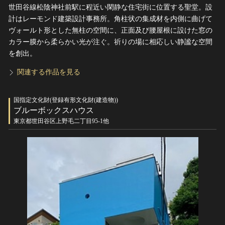
世田谷線松陰神社前駅に程近い閑静な住宅街に位置する聖堂。設
計はレーモンド建築設計事務所。角柱状の集成材を内側に曲げて
ヴォールト形とした無柱の空間に、正面及び腰屋根に設けた窓の
カラー膜から柔らかい光が注ぐ。祈りの場に相応しい静謐な空間
を創出。
関連する作品を見る
国指定文化財(登録有形文化財(建造物))
ブルーボックスハウス
東京都世田谷区上野毛二丁目95-1他