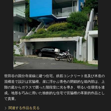
世田谷の国分寺崖線に建つ住宅。鉄筋コンクリート造及び木造の
混構造で設計は宮脇檀。崖に浮かぶ青色の閉鎖的な箱内部は、上
階の庭からガラスで囲った階段室に光を導き、明るい住環境を達
成。地形を巧みに用いた独創的な住宅で宮脇檀の革新的作品とし
て貴重。
関連する作品を見る