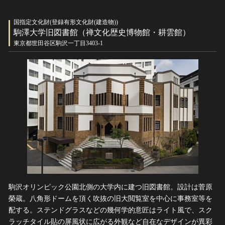
国指定文化財(登録有形文化財(建造物))
駒澤大学旧図書館（禅文化歴史博物館・耕雲館）
東京都世田谷区駒沢一丁目3403-1
駒沢オリンピック公園北側の大学内に建つ旧図書館。設計は菅原
榮蔵。八角形ドームを頂く吹抜の旧大閲覧室を中心に事務室等を
配する。ステンドグラスなどの幾何学的意匠はライト風で、スク
ラッチタイル貼の屏風状に広がる外観など自在なデザインが異彩