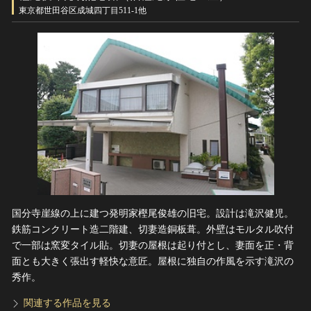
ヘルプ
東京都世田谷区成城四丁目511-1他
このサイトについて
世界遺産
関連サイトリンク
無形文化遺産
サイトマップ
動画で見る無形の文化財
サイトのご意見はこちら
文化遺産データベース
国指定文化財等データベース
国分寺崖線の上に建つ発明家樫尾俊雄の旧宅。設計は滝沢健児。
鉄筋コンクリート造二階建、切妻造銅板葺。外壁はモルタル吹付
で一部は窯変タイル貼。切妻の屋根は起り付とし、妻面を正・背
面とも大きく張出す軽快な意匠。屋根に独自の作風を示す滝沢の
秀作。
関連する作品を見る