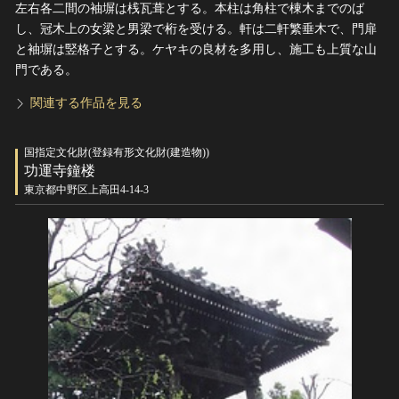
左右各二間の袖塀は桟瓦葺とする。本柱は角柱で棟木までのば
し、冠木上の女梁と男梁で桁を受ける。軒は二軒繁垂木で、門扉
と袖塀は竪格子とする。ケヤキの良材を多用し、施工も上質な山
門である。
関連する作品を見る
国指定文化財(登録有形文化財(建造物))
功運寺鐘楼
東京都中野区上高田4-14-3