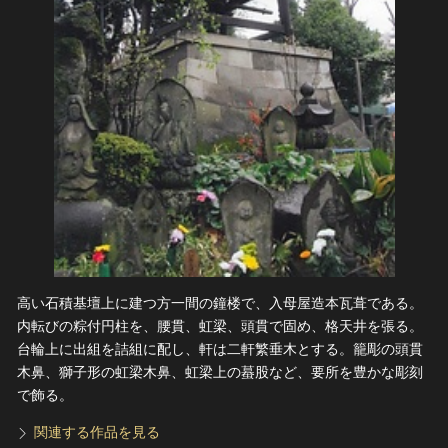
高い石積基壇上に建つ方一間の鐘楼で、入母屋造本瓦葺である。
内転びの粽付円柱を、腰貫、虹梁、頭貫で固め、格天井を張る。
台輪上に出組を詰組に配し、軒は二軒繁垂木とする。籠彫の頭貫
木鼻、獅子形の虹梁木鼻、虹梁上の蟇股など、要所を豊かな彫刻
で飾る。
関連する作品を見る