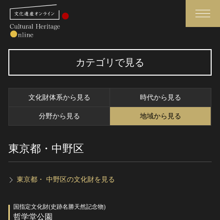
検索
カテゴリで見る
さらに詳細検索
文化財体系から見る
時代から見る
さらに詳細検索
分野から見る
地域から見る
東京都・中野区
トップ
媒体資料・関連記事等
作品一覧
博物館、美術館の皆さまへ
カテゴリで見る
文化庁よりご挨拶
東京都・ 中野区の文化財を見る
世界遺産と無形文化遺産
今月のみどころ
国指定文化財(史跡名勝天然記念物)
全国の美術館・博物館
お知らせ一覧
哲学堂公園