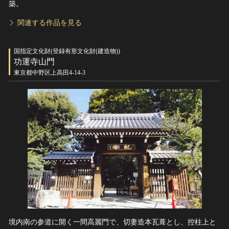
築。
関連する作品を見る
国指定文化財(登録有形文化財(建造物))
功運寺山門
東京都中野区上高田4-14-3
境内南の参道に開く一間高麗門で、切妻造本瓦葺とし、控柱上と