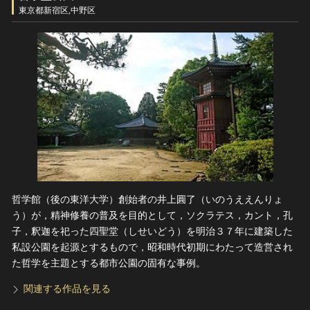
ヘルプ
東京都新宿区,中野区
このサイトについて
世界遺産
関連サイトリンク
無形文化遺産
サイトマップ
動画で見る無形の文化財
サイトのご意見はこちら
文化遺産データベース
国指定文化財等データベース
哲学館（後の東洋大学）創始者の井上圓了（いのうええんりょ
う）が，精神修養の普及を目的として，ソクラテス，カント，孔
子，釈迦を祀った四聖堂（しせいどう）を明治３７年に建築した
私設公園を起源とするもので，昭和時代初期にわたって造営され
た哲学を主題とする都市公園の固有な事例。
関連する作品を見る