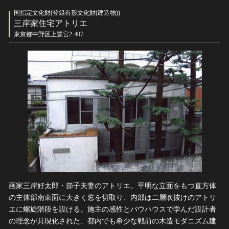
国指定文化財(登録有形文化財(建造物))
三岸家住宅アトリエ
東京都中野区上鷺宮2-407
画家三岸好太郎・節子夫妻のアトリエ。平明な立面をもつ直方体
の主体部南東面に大きく窓を切取り、内部は二層吹抜けのアトリ
エに螺旋階段を設ける。施主の感性とバウハウスで学んだ設計者
の理念が具現化された、都内でも希少な戦前の木造モダニズム建