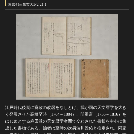
東京都三鷹市大沢2-21-1
江戸時代後期に寛政の改暦をなしとげ、我が国の天文暦学を大き
く発展させた高橋至時（1764～1804）、間重富（1756～1816）を
はじめとする麻田派の天文暦学者間で交わされた書状を中心に集
成した書物である。編者は至時の次男渋川景佑と推定され、同家