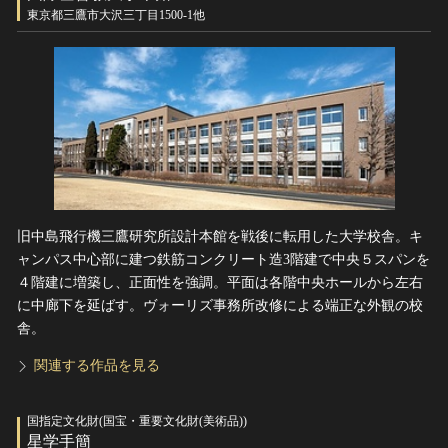
ヘルプ
東京都三鷹市大沢三丁目1500-1他
このサイトについて
世界遺産
関連サイトリンク
無形文化遺産
サイトマップ
動画で見る無形の文化財
サイトのご意見はこちら
文化遺産データベース
国指定文化財等データベース
旧中島飛行機三鷹研究所設計本館を戦後に転用した大学校舎。キ
ャンパス中心部に建つ鉄筋コンクリート造3階建で中央５スパンを
４階建に増築し、正面性を強調。平面は各階中央ホールから左右
に中廊下を延ばす。ヴォーリズ事務所改修による端正な外観の校
舎。
関連する作品を見る
国指定文化財(国宝・重要文化財(美術品))
星学手簡