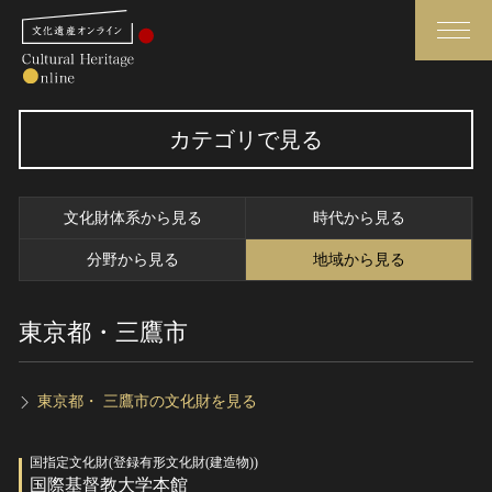
検索
カテゴリで見る
さらに詳細検索
文化財体系から見る
時代から見る
さらに詳細検索
分野から見る
地域から見る
東京都・三鷹市
トップ
媒体資料・関連記事等
作品一覧
博物館、美術館の皆さまへ
カテゴリで見る
文化庁よりご挨拶
東京都・ 三鷹市の文化財を見る
世界遺産と無形文化遺産
今月のみどころ
国指定文化財(登録有形文化財(建造物))
全国の美術館・博物館
お知らせ一覧
国際基督教大学本館