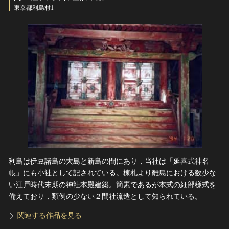
ヘルプ
東京都利島村1
このサイトについて
世界遺産
関連サイトリンク
無形文化遺産
サイトマップ
動画で見る無形の文化財
サイトのご意見はこちら
文化遺産データベース
国指定文化財等データベース
利島は伊豆諸島の大島と新島の間にあり，当社は「延喜式神名
帳」にも小社として記されている。棟札より離島における数少な
い江戸時代末期の神社本殿建築。簡素であるが本式の細部様式を
備えており，類例の少ない２間社流造として知られている。
関連する作品を見る