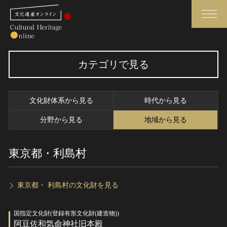
検索
カテゴリで見る
さらに詳細検索
文化財体系から見る
時代から見る
さらに詳細検索
分野から見る
地域から見る
東京都・利島村
トップ
媒体資料・関連記事等
作品一覧
博物館、美術館の皆さまへ
カテゴリで見る
文化庁よりご挨拶
東京都・ 利島村の文化財を見る
世界遺産と無形文化遺産
今月のみどころ
国指定文化財(登録有形文化財(建造物))
全国の美術館・博物館
お知らせ一覧
阿豆佐和気命神社旧本殿