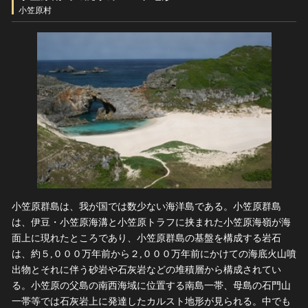
ヘルプ
小笠原村
このサイトについて
世界遺産
関連サイトリンク
無形文化遺産
サイトマップ
動画で見る無形の文化財
サイトのご意見はこちら
文化遺産データベース
国指定文化財等データベース
小笠原群島は、我が国では数少ない海洋島である。小笠原群島
は、伊豆・小笠原海溝と小笠原トラフに挟まれた小笠原海嶺が海
面上に現れたところであり、小笠原群島の基盤を構成する岩石
は、約５,０００万年前から２,０００万年前にかけての海底火山噴
出物とそれに伴う砂岩や石灰岩などの堆積層から構成されてい
る。小笠原の父島の南西海域に位置する南島一帯、母島の石門山
一帯等では石灰岩上に発達したカルスト地形が見られる。中でも