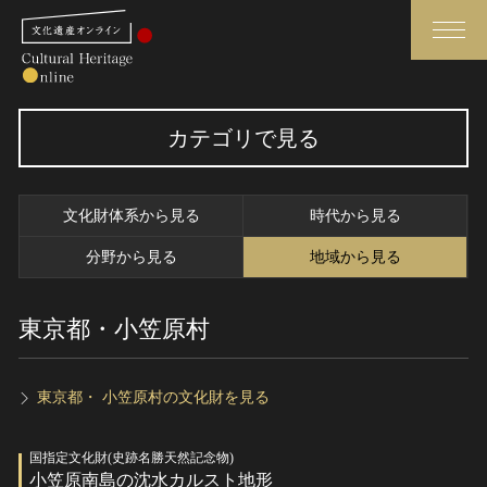
検索
カテゴリで見る
さらに詳細検索
文化財体系から見る
時代から見る
さらに詳細検索
分野から見る
地域から見る
東京都・小笠原村
トップ
媒体資料・関連記事等
作品一覧
博物館、美術館の皆さまへ
カテゴリで見る
文化庁よりご挨拶
東京都・ 小笠原村の文化財を見る
世界遺産と無形文化遺産
今月のみどころ
国指定文化財(史跡名勝天然記念物)
全国の美術館・博物館
お知らせ一覧
小笠原南島の沈水カルスト地形