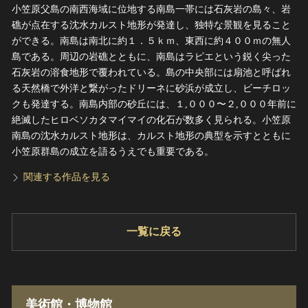
小笠原父島の南西海域に位地する南島一帯には石灰岩の島々、岩
礁が点在する沈水カルスト地形が発達し、独特な景観を見ること
ができる。南島は南北に約１．５ｋｍ、東西に約４００ｍの無人
島である。周辺の岩礁とともに、南島はラピエという鋭く尖った
石灰岩の溶食地形で覆われている。島の中央部には扇池と呼ばれ
る天然橋で外洋と繋がったドリーネに砂浜が成立し、ビーチロッ
クも発達する。南島内部の砂丘には、１,０００〜２,０００年前に
絶滅したヒロベソカタマイマイの化石が数多く見られる。小笠原
南島の沈水カルスト地形は、カルスト地形の典型を示すとともに
小笠原群島の成立を語るうえでも重要である。
関連する作品を見る
一覧に戻る
美術館・博物館