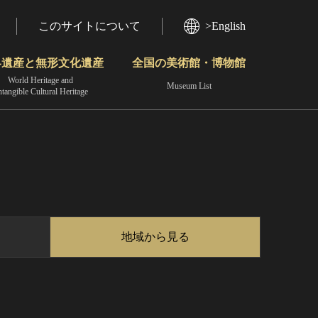
このサイトについて
>English
界遺産と無形文化遺産
全国の美術館・博物館
World Heritage and
Museum List
ntangible Cultural Heritage
今月のみどころ
動画で見る無形の文化財
地域から見る
地域から見る