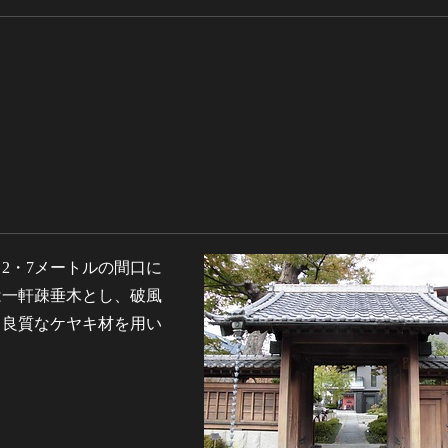
2・7メートルの間口に
は一軒疎垂木とし、破風
ら良質なケヤキ材を用い