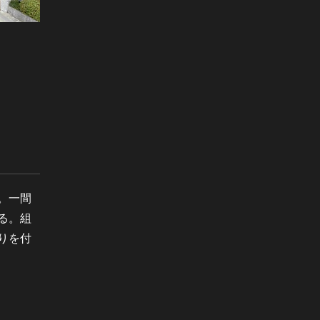
。一間
る。組
りを付