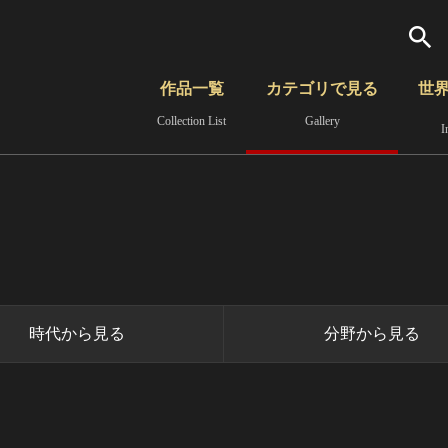
検索
作品一覧
カテゴリで見る
世
Collection List
Gallery
I
さらに詳細検索
覧
時代から見る
無形文化遺産
分野から見る
時代から見る
分野から見る