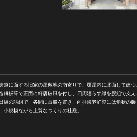
街道に面する旧家の屋敷地の南寄りで、覆屋内に北面して建つ
造銅板葺で正面に軒唐破風を付し、四周廻らす縁を腰組で支え
出組の詰組で、各間に蟇股を置き、向拝海老虹梁には角状の飾
。小規模ながら上質なつくりの社殿。