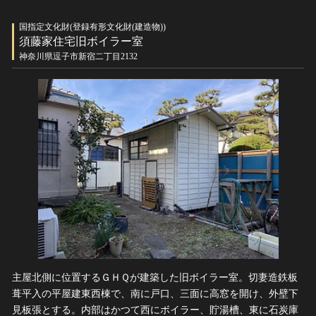
国指定文化財(登録有形文化財(建造物))
須藤家住宅旧ボイラー室
神奈川県逗子市新宿二丁目2132
主屋北側に位置するＧＨＱが建築した旧ボイラー室。切妻造鉄板
葺平入の平屋建東西棟で、南に戸口、三面に高窓を開け、外壁下
見板張とする。内部はかつて西にボイラー、貯湯槽、東に石炭庫