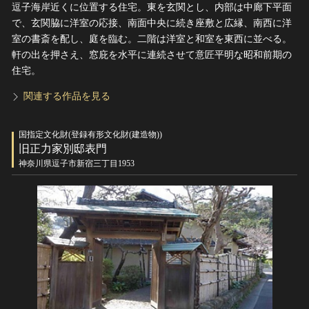
逗子海岸近くに位置する住宅。東を玄関とし、内部は中廊下平面
で、玄関脇に洋室の応接、南面中央に続き座敷と広縁、南西に洋
室の書斎を配し、庭を臨む。二階は洋室と和室を東西に並べる。
軒の出を押さえ、窓庇を水平に連続させて意匠平明な昭和前期の
住宅。
関連する作品を見る
国指定文化財(登録有形文化財(建造物))
旧正力家別邸表門
神奈川県逗子市新宿三丁目1953