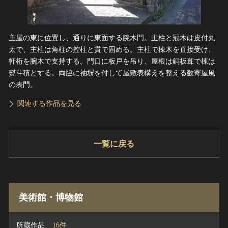
主屋の東に位置し、通りに東面する腕木門。主柱と冠木は皮付丸
太で、主柱は角柱の控柱と貫で固める。主柱で棟木を直接受け、
軒桁を腕木で支持する。門口に板戸を吊り、屋根は銅板葺で棟は
熨斗積とする。両脇に袖塀を付して屋敷表構えを整える数寄屋風
の表門。
関連する作品を見る
一覧に戻る
美術館・博物館
所蔵作品
16件