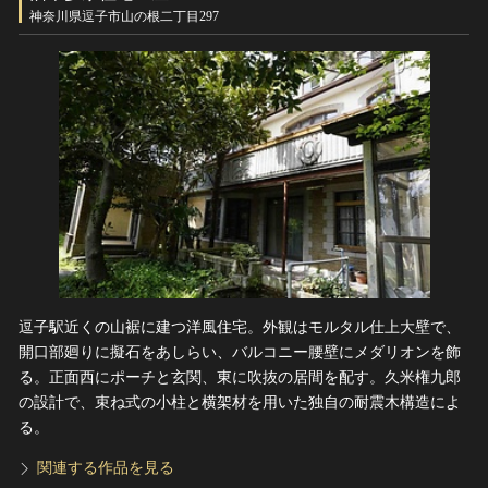
ヘルプ
神奈川県逗子市山の根二丁目297
このサイトについて
世界遺産
関連サイトリンク
無形文化遺産
サイトマップ
動画で見る無形の文化財
サイトのご意見はこちら
文化遺産データベース
国指定文化財等データベース
逗子駅近くの山裾に建つ洋風住宅。外観はモルタル仕上大壁で、
開口部廻りに擬石をあしらい、バルコニー腰壁にメダリオンを飾
る。正面西にポーチと玄関、東に吹抜の居間を配す。久米権九郎
の設計で、束ね式の小柱と横架材を用いた独自の耐震木構造によ
る。
関連する作品を見る