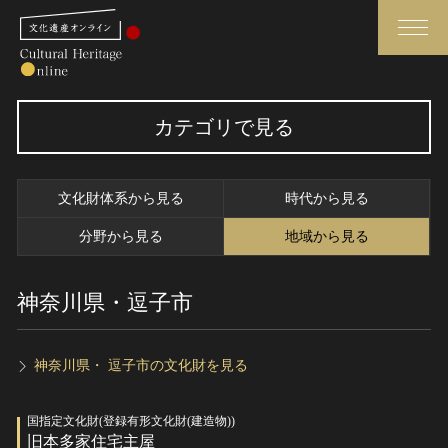
検索
カテゴリで見る
さらに詳細検索
文化財体系から見る
時代から見る
さらに詳細検索
分野から見る
地域から見る
神奈川県・逗子市
トップ
媒体資料・関連記事等
作品一覧
博物館、美術館の皆さまへ
カテゴリで見る
文化庁よりご挨拶
神奈川県・ 逗子市の文化財を見る
世界遺産と無形文化遺産
今月のみどころ
国指定文化財(登録有形文化財(建造物))
全国の美術館・博物館
お知らせ一覧
旧本多家住宅主屋