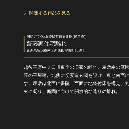
関連する作品を見る
国指定文化財(登録有形文化財(建造物))
齋藤家住宅離れ
新潟県新潟市南区新飯田字古町1850-1
越後平野中ノ口川東岸の旧家の離れ。屋敷南の庭
葺の平屋建。北側に切妻造玄関を設け、東と南面
す。座敷は北面に書院、西面に地袋付床を構え、
材に凝り、庭園に向けて開放的な造りの離れ。