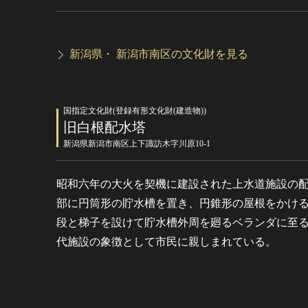
新潟県・ 新潟市南区の文化財を見る
国指定文化財(登録有形文化財(建造物))
旧白根配水塔
新潟県新潟市南区上下諏訪木字川原10-1
昭和六年の大火を契機に建設された上水道施設の
部に円筒形の貯水槽を置き、円錐形の屋根をかけ
段と梯子を設けて貯水槽外周を廻るベランダに至
代施設の象徴として市民に親しまれている。