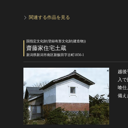
関連する作品を見る
国指定文化財(登録有形文化財(建造物))
齋藤家住宅土蔵
新潟県新潟市南区新飯田字古町1850-1
越後
入で
喰仕
備え