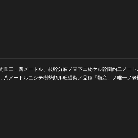
周圍二．四メートル、枝幹分岐ノ直下ニ於ケル幹圍約二メート
．八メートルニシテ樹勢頗ル旺盛梨ノ品種「類産」ノ唯一ノ老