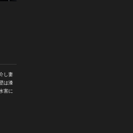
介し妻
壁は漆
水害に