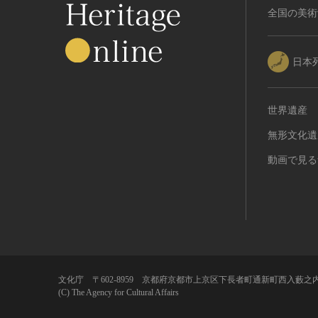
全国の美術
日本
世界遺産
無形文化遺
動画で見る
文化庁 〒602-8959 京都府京都市上京区下長者町通新町西入藪之内
(C) The Agency for Cultural Affairs