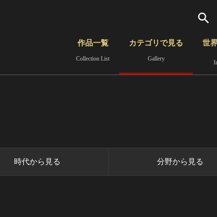
検索
作品一覧
カテゴリで見る
世
Collection List
Gallery
I
さらに詳細検索
覧
時代から見る
無形文化遺産
分野から見る
時代から見る
分野から見る