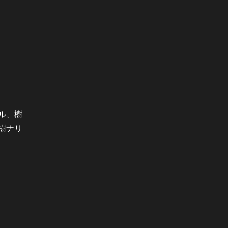
ル、樹
樹ナリ