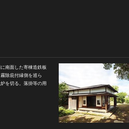
園に南面した寄棟造鉄板
に霧除庇付縁側を巡ら
丸炉を切る。落掛等の用