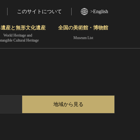
このサイトについて
>English
界遺産と無形文化遺産
全国の美術館・博物館
World Heritage and
Museum List
ntangible Cultural Heritage
今月のみどころ
動画で見る無形の文化財
地域から見る
地域から見る