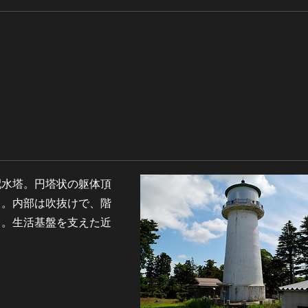
配水塔。円塔状の躯体頂
る。内部は吹抜けで、階
る。生活基盤を支えた近