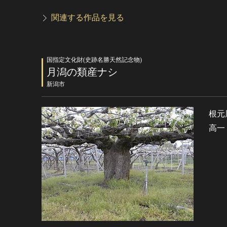
関連する作品を見る
国指定文化財(史跡名勝天然記念物)
月潟の類産ナシ
新潟市
根元
高一