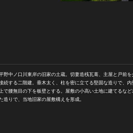
平野中ノ口川東岸の旧家の土蔵。切妻造桟瓦葺、主屋と戸前を
接続する二階建。垂木太く、柱を密に立てる堅固な造りで、内
上で腰無目の下を板壁とする。屋敷の小高い土地に建てるなど
た造りで、当地旧家の屋敷構えを形成。