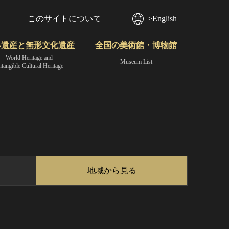
このサイトについて
>English
界遺産と無形文化遺産
全国の美術館・博物館
World Heritage and
Museum List
ntangible Cultural Heritage
今月のみどころ
動画で見る無形の文化財
地域から見る
地域から見る