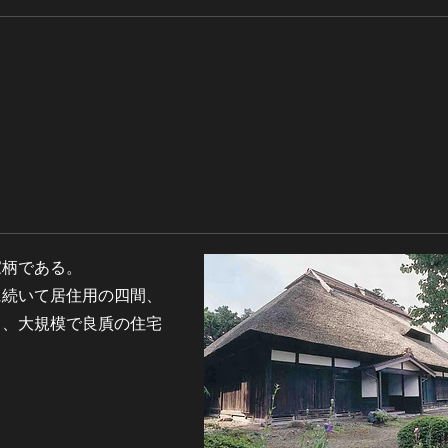
家柄である。
に続いて居住用の四間、
く、大規模で良貭の住宅