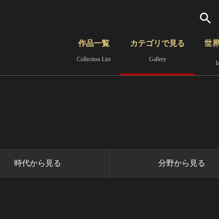
検索
作品一覧
カテゴリで見る
世
Collection List
Gallery
I
さらに詳細検索
覧
時代から見る
無形文化遺産
分野から見る
時代から見る
分野から見る