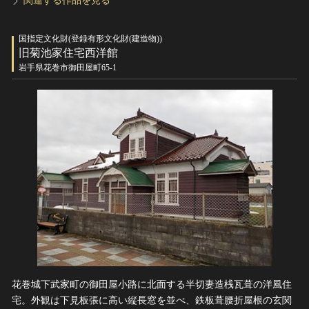
関連する作品を見る
国指定文化財(登録有形文化財(建造物))
旧菊池家住宅西洋館
岩手県花巻市御田屋町65-1
花巻城下武家町の御田屋小路に北面する半切妻造桟瓦葺の洋風住
宅。外観は下見板張に高い縦長窓を並べ、鉄板葺腰折屋根の玄関