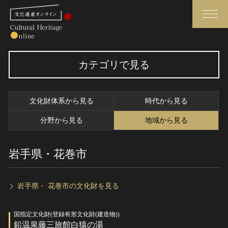
検索
カテゴリで見る
さらに詳細検索
文化財体系から見る
時代から見る
さらに詳細検索
分野から見る
地域から見る
岩手県・花巻市
トップ
媒体資料・関連記事等
作品一覧
博物館、美術館の皆さまへ
カテゴリで見る
文化庁よりご挨拶
岩手県・ 花巻市の文化財を見る
世界遺産と無形文化遺産
今月のみどころ
国指定文化財(登録有形文化財(建造物))
全国の美術館・博物館
お知らせ一覧
鉛温泉藤三旅館白猿の湯