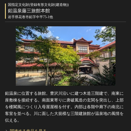
国指定文化財(登録有形文化財(建造物))
鉛温泉藤三旅館本館
岩手県花巻市鉛字中平75-1他
鉛温泉に位置する旅館。豊沢川沿いに建つ木造三階建で、南東に
座敷棟を接続する。南面東寄りに唐破風造の玄関を突出し、上部
を楼閣風につくり入母屋屋根を付す。内部は各階中廊下の南北に
客室を並べる。川に面した大規模な三階建旅館が温泉地の風情を
伝える。