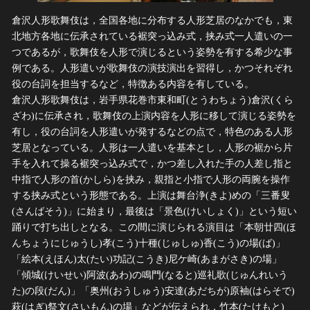
倉沢人形歌舞伎は，全国各地に分布する人形芝居のなかでも，東
北地方各地に伝承されている裾突っ込み式，挟み式一人遣いの一
つであるが，歌舞伎を人形で演じるという姿勢を有する希少な事
例である。人形遣いが歌舞伎の演技演出を習得し，かつそれぞれ
役の台詞を担当するなど，特徴ある内容を有している。
倉沢人形歌舞伎は，岩手県花巻市東和町(とうわちょう)倉沢(くら
ざわ)に伝承され，歌舞伎の上演内容を人形に移して演じる姿勢を
有し，役の台詞を人形遣いが発するなどの点で，特色のある人形
芝居となっている。人形は一人遣いを基本とし，人形の裾から片
手を入れて操る裾突っ込み式で，かつ差し入れた手の人差し指と
中指で人形の首(かしら)を挟み，親指と小指で人形の両腕を操作
する挟み式という形態である。上演は舞台浄(きよ)めの「三番叟
(さんばそう)」に始まり，最後は「景色(けいしょく)」という短い
踊りで打ち出しとなる。この間に演じられる演目は「本朝廿四(ほ
んちょうにじゅうし)孝(こう)十種(じゅしゅ)香(こう)の場(ば)」
「絵本(えほん)太(たい)功記(こうき)尼ケ崎(あまがさき)の場」
「傾城(けいせい)阿波(あわ)の鳴門(なると)巡礼歌(じゅんれいう
た)の段(だん)」「奥州(おうしゅう)安達(あだちが)原袖(はらそで)
萩(はぎ)祭文(さいもん)の場」などが伝えられ，竹本(たけもと)