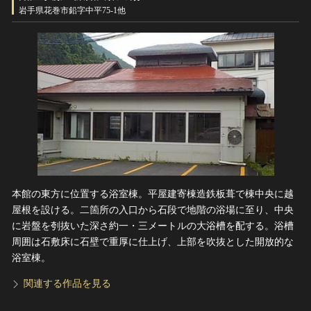
ヘルプ
岩手県花巻市鉛字中平75-1他
このサイトについて
世界遺産
関連サイトリンク
無形文化遺産
サイトマップ
動画で見る無形の文化財
サイトのご意見はこちら
文化遺産データベース
国指定文化財等データベース
本館の東方に位置する浴室棟。平屋建寄棟造鉄板葺で棟中央に越
屋根を設ける。二箇所の入口から石段で地階の浴場に至り、中央
に岩盤を刳抜いた深さ約一・三メートルの大浴槽を配する。浴槽
周囲は石敷床に石壁で重厚に仕上げ、上部を吹抜とした開放的な
浴室棟。
関連する作品を見る