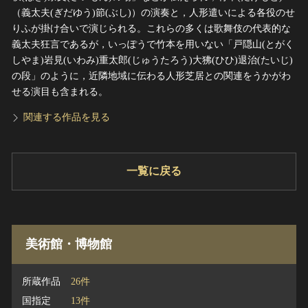
（義太夫(ぎだゆう)節(ぶし)）の演奏と，人形遣いによる各役のせ
りふが掛け合いで演じられる。これらの多くは歌舞伎の代表的な
義太夫狂言であるが，いっぽうで竹本を用いない「戸隠山(とがく
しやま)岩見(いわみ)重太郎(じゅうたろう)大狒(ひひ)退治(たいじ)
の段」のように，近隣地域に伝わる人形芝居との関連をうかがわ
せる演目も含まれる。
関連する作品を見る
一覧に戻る
美術館・博物館
所蔵作品
26件
国指定
13件