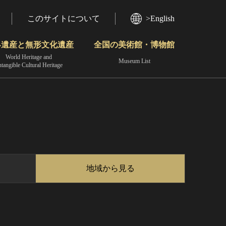
このサイトについて
>English
界遺産と無形文化遺産
全国の美術館・博物館
World Heritage and
Museum List
ntangible Cultural Heritage
今月のみどころ
動画で見る無形の文化財
地域から見る
地域から見る