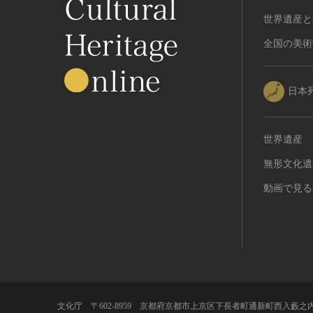
世界遺産と
全国の美術
日本
世界遺産
無形文化遺
動画で見る
文化庁 〒602-8959 京都府京都市上京区下長者町通新町西入藪之内