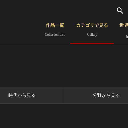
検索
作品一覧
カテゴリで見る
世
Collection List
Gallery
I
さらに詳細検索
覧
時代から見る
無形文化遺産
分野から見る
時代から見る
分野から見る