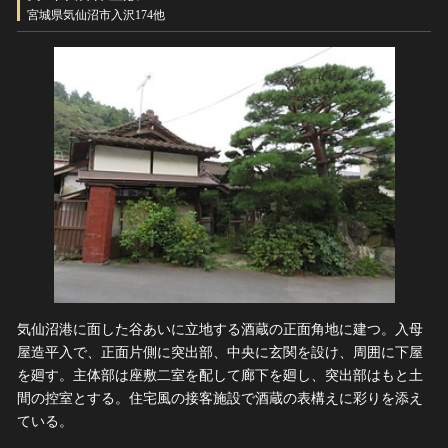
ヘルプ
宮城県気仙沼市入沢174他
このサイトについて
世界遺産
関連サイトリンク
無形文化遺産
サイトマップ
動画で見る無形の文化財
サイトのご意見はこちら
文化遺産データベース
国指定文化財等データベース
気仙沼港に面した谷あいに立地する酒蔵の正面角地に建つ。入母
屋造平入で、正面片側に突出部、中央に玄関を設け、周囲に下屋
を廻す。主体部は座敷二室を配して廊下を廻し、突出部はもと土
間の控室とする。住宅風の接客施設で酒蔵の表構えに彩りを添え
ている。