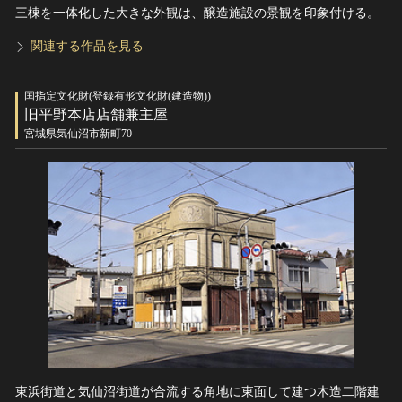
三棟を一体化した大きな外観は、醸造施設の景観を印象付ける。
関連する作品を見る
国指定文化財(登録有形文化財(建造物))
旧平野本店店舗兼主屋
宮城県気仙沼市新町70
東浜街道と気仙沼街道が合流する角地に東面して建つ木造二階建