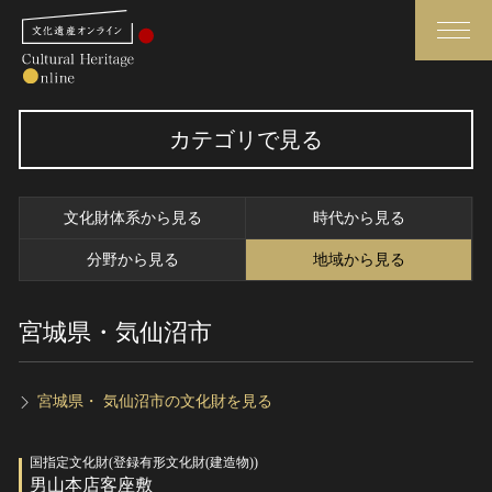
検索
カテゴリで見る
さらに詳細検索
文化財体系から見る
時代から見る
さらに詳細検索
分野から見る
地域から見る
宮城県・気仙沼市
トップ
媒体資料・関連記事等
作品一覧
博物館、美術館の皆さまへ
カテゴリで見る
文化庁よりご挨拶
宮城県・ 気仙沼市の文化財を見る
世界遺産と無形文化遺産
今月のみどころ
国指定文化財(登録有形文化財(建造物))
全国の美術館・博物館
お知らせ一覧
男山本店客座敷