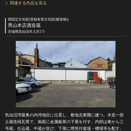
関連する作品を見る
国指定文化財(登録有形文化財(建造物))
男山本店酒造蔵
宮城県気仙沼市入沢175
気仙沼湾最奥の内湾地区に位置し、敷地北東隅に建つ。木造一部
土蔵造桟瓦葺で、南面に金属板葺の下屋を付す。内部は東から三
号蔵、仕込蔵、中蔵が並び、下屋に煙突付釜場・槽場等を配す。