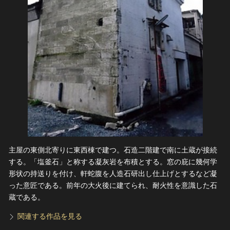
主屋の東側北寄りに東西棟で建つ。石造二階建で南に土蔵が接続
する。「塩釜石」と称する凝灰岩を布積とする。窓の庇に幾何学
形状の持送りを付け、軒蛇腹を人造石研出し仕上げとするなど凝
った意匠である。前年の大火後に建てられ、耐火性を意識した石
蔵である。
関連する作品を見る