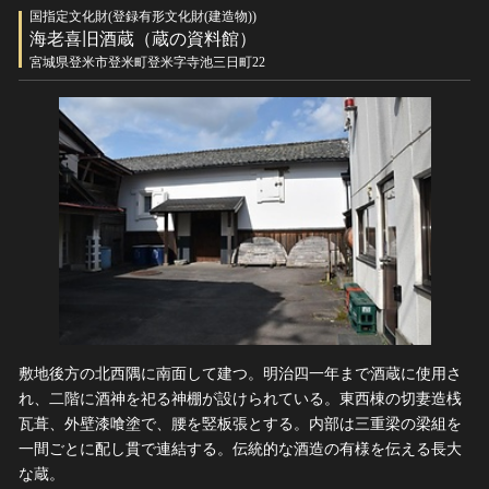
国指定文化財(登録有形文化財(建造物))
海老喜旧酒蔵（蔵の資料館）
宮城県登米市登米町登米字寺池三日町22
敷地後方の北西隅に南面して建つ。明治四一年まで酒蔵に使用さ
れ、二階に酒神を祀る神棚が設けられている。東西棟の切妻造桟
瓦葺、外壁漆喰塗で、腰を竪板張とする。内部は三重梁の梁組を
一間ごとに配し貫で連結する。伝統的な酒造の有様を伝える長大
な蔵。