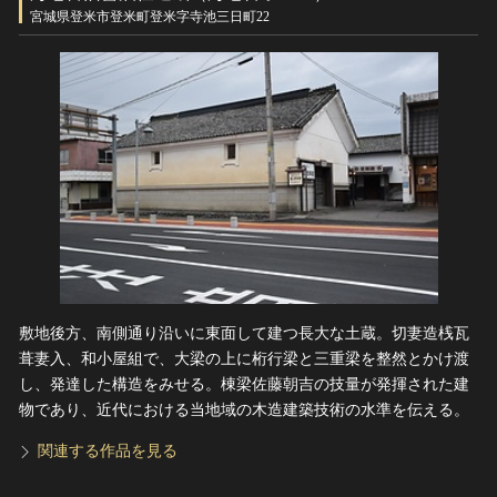
ヘルプ
宮城県登米市登米町登米字寺池三日町22
このサイトについて
世界遺産
関連サイトリンク
無形文化遺産
サイトマップ
動画で見る無形の文化財
サイトのご意見はこちら
文化遺産データベース
国指定文化財等データベース
敷地後方、南側通り沿いに東面して建つ長大な土蔵。切妻造桟瓦
葺妻入、和小屋組で、大梁の上に桁行梁と三重梁を整然とかけ渡
し、発達した構造をみせる。棟梁佐藤朝吉の技量が発揮された建
物であり、近代における当地域の木造建築技術の水準を伝える。
関連する作品を見る