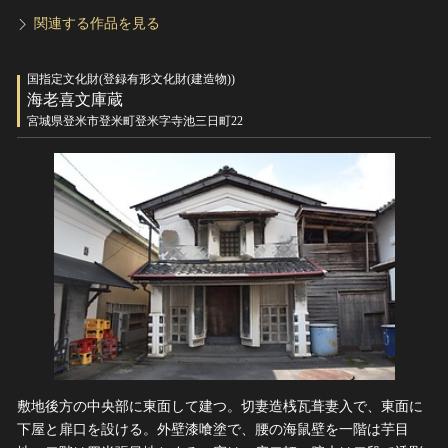
関連する作品を見る
国指定文化財(登録有形文化財(建造物))
海老喜文庫蔵
宮城県登米市登米町登米字寺池三日町22
敷地後方の中央部に東面して建つ。切妻造桟瓦葺妻入で、東面に
下屋と扉口を設ける。外壁漆喰塗で、腰の海鼠壁を一階は芋目