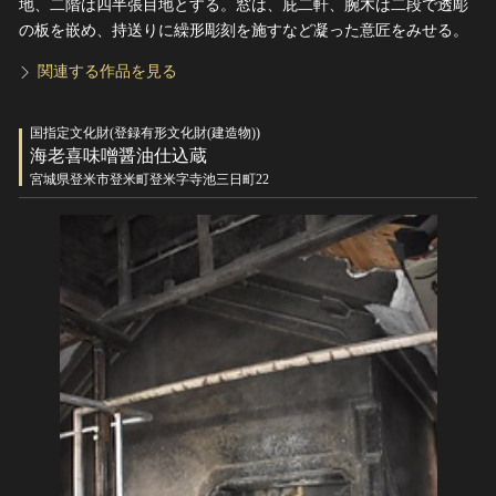
地、二階は四半張目地とする。窓は、庇二軒、腕木は二段で透彫
の板を嵌め、持送りに繰形彫刻を施すなど凝った意匠をみせる。
関連する作品を見る
国指定文化財(登録有形文化財(建造物))
海老喜味噌醤油仕込蔵
宮城県登米市登米町登米字寺池三日町22