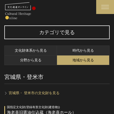
検索
カテゴリで見る
さらに詳細検索
文化財体系から見る
時代から見る
さらに詳細検索
分野から見る
地域から見る
宮城県・登米市
トップ
媒体資料・関連記事等
作品一覧
博物館、美術館の皆さまへ
カテゴリで見る
文化庁よりご挨拶
宮城県・ 登米市の文化財を見る
世界遺産と無形文化遺産
今月のみどころ
国指定文化財(登録有形文化財(建造物))
全国の美術館・博物館
お知らせ一覧
海老喜旧醤油仕込蔵（海老喜ホール）