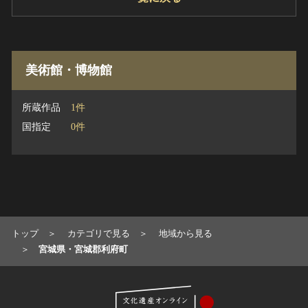
ヘルプ
このサイトについて
世界遺産
関連サイトリンク
無形文化遺産
美術館・博物館
サイトマップ
動画で見る無形の文化財
サイトのご意見はこちら
所蔵作品
1件
国指定
0件
文化遺産データベース
国指定文化財等データベース
トップ
カテゴリで見る
地域から見る
宮城県・宮城郡利府町