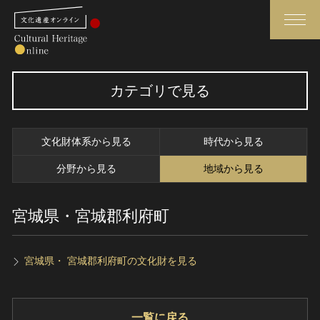
検索
カテゴリで見る
さらに詳細検索
文化財体系から見る
時代から見る
さらに詳細検索
分野から見る
地域から見る
宮城県・宮城郡利府町
トップ
媒体資料・関連記事等
作品一覧
博物館、美術館の皆さまへ
カテゴリで見る
文化庁よりご挨拶
宮城県・ 宮城郡利府町の文化財を見る
世界遺産と無形文化遺産
今月のみどころ
全国の美術館・博物館
お知らせ一覧
一覧に戻る