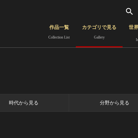
検索
作品一覧
カテゴリで見る
世
Collection List
Gallery
I
さらに詳細検索
覧
時代から見る
無形文化遺産
分野から見る
時代から見る
分野から見る