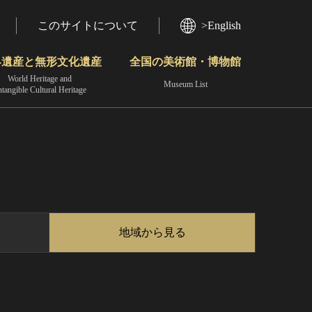
このサイトについて
>English
界遺産と無形文化遺産
全国の美術館・博物館
World Heritage and
Museum List
ntangible Cultural Heritage
今月のみどころ
動画で見る無形の文化財
地域から見る
地域から見る