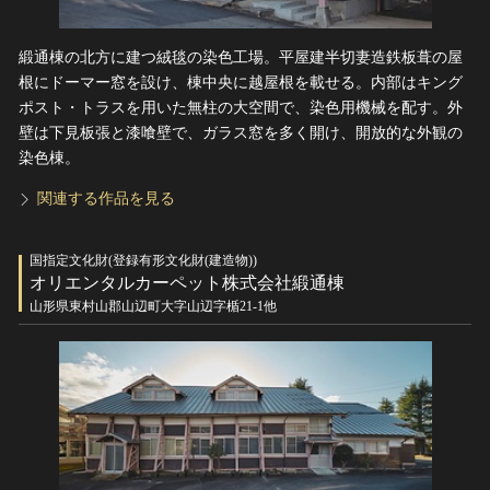
緞通棟の北方に建つ絨毯の染色工場。平屋建半切妻造鉄板葺の屋
根にドーマー窓を設け、棟中央に越屋根を載せる。内部はキング
ポスト・トラスを用いた無柱の大空間で、染色用機械を配す。外
壁は下見板張と漆喰壁で、ガラス窓を多く開け、開放的な外観の
染色棟。
関連する作品を見る
国指定文化財(登録有形文化財(建造物))
オリエンタルカーペット株式会社緞通棟
山形県東村山郡山辺町大字山辺字楯21-1他