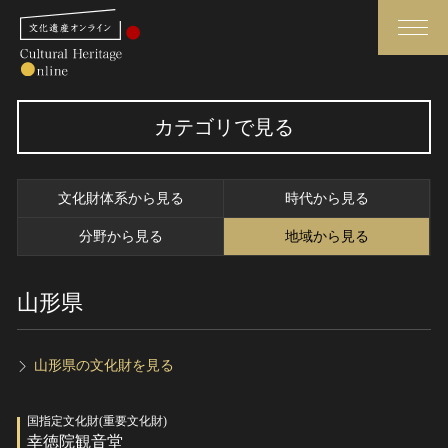
検索
カテゴリで見る
さらに詳細検索
文化財体系から見る
時代から見る
さらに詳細検索
分野から見る
地域から見る
山形県
トップ
媒体資料・関連記事等
作品一覧
博物館、美術館の皆さまへ
カテゴリで見る
文化庁よりご挨拶
山形県の文化財を見る
世界遺産と無形文化遺産
今月のみどころ
国指定文化財(重要文化財)
全国の美術館・博物館
お知らせ一覧
幸徳院観音堂