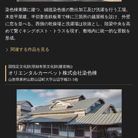
染色棟東隣に建つ、絨毯染色後の艶出加工及び洗濯を行う工場。
木造平屋建、半切妻造鉄板葺で棟に三箇所の越屋根を設け、外壁
に窓を並べる。西側の乾燥場と洗濯場は吹抜とし、陸梁中央を高
めて繋ぐキングポスト・トラスを現す。敷地内に統一的な景観を
形成。
関連する作品を見る
国指定文化財(登録有形文化財(建造物))
オリエンタルカーペット株式会社染色棟
山形県東村山郡山辺町大字山辺字楯21-1他