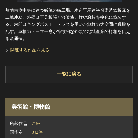
敷地南側中央に建つ絨毯の織工場。木造平屋建半切妻造鉄板葺を
二棟連ね、外壁は下見板張と漆喰塗。柱や窓枠を桃色に塗装す
る。内部はキングポスト・トラスを用いた無柱の大空間に織機を
配す。屋根のドーマー窓が特徴的な外観で地域産業の様相を伝え
る緞通棟。
関連する作品を見る
一覧に戻る
美術館・博物館
所蔵作品
715件
国指定
342件