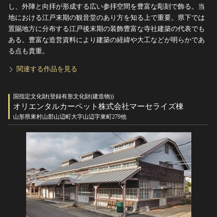
し、外陣と向拝が形成する広い参拝空間を豊富な彫刻で飾る。当
地における江戸末期の観音堂のあり方を知る上で重要。県下では
置賜地方に分布する江戸後末期の装飾豊富な寺社建築の代表でも
ある。豊富な造営資料により建築の経緯や大工などが明らかであ
る点も貴重。
関連する作品を見る
国指定文化財(登録有形文化財(建造物))
オリエンタルカーペット株式会社マーセライズ棟
山形県東村山郡山辺町大字山辺字東町279他