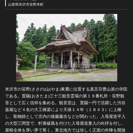
ヘルプ
山形県米沢市笹野本町
このサイトについて
世界遺産
関連サイトリンク
無形文化遺産
サイトマップ
動画で見る無形の文化財
サイトのご意見はこちら
文化遺産データベース
国指定文化財等データベース
米沢市の笹野(ささの)山(やま)東麓に位置する真言宗豊山派の寺院
である。置賜(おきたま)三十三観音霊場の第１９番札所・笹野観
音として広く信仰を集める。観音堂は、置賜一円で活躍した渋谷
嘉蔵など４名の大工棟梁により天保１４年（１８４３）に上棟
し、彫物師として庄内の後藤藤吉などが関わった。入母屋造平入
の大型三間堂で、軒唐破風を付けた入母屋造妻入の向拝を付し、
屋根全体を厚い茅で葺く。東北地方では珍しく正面の外陣を開放