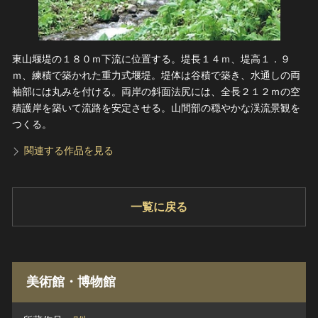
東山堰堤の１８０ｍ下流に位置する。堤長１４ｍ、堤高１．９
ｍ、練積で築かれた重力式堰堤。堤体は谷積で築き、水通しの両
袖部には丸みを付ける。両岸の斜面法尻には、全長２１２ｍの空
積護岸を築いて流路を安定させる。山間部の穏やかな渓流景観を
つくる。
関連する作品を見る
一覧に戻る
美術館・博物館