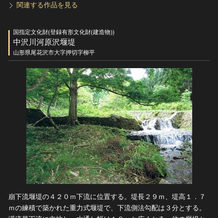
関連する作品を見る
国指定文化財(登録有形文化財(建造物))
中沢川河原沢堰堤
山形県尾花沢市大字押切字柳平
崩下流堰堤の４２０ｍ下流に位置する。堤長２９ｍ、堤高１．７
ｍの練積で築かれた重力式堰堤で、下流側法勾配は３分とする。