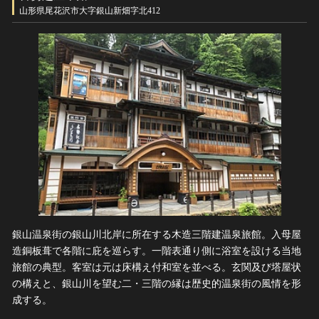
ヘルプ
山形県尾花沢市大字銀山新畑字北412
このサイトについて
世界遺産
関連サイトリンク
無形文化遺産
サイトマップ
動画で見る無形の文化財
サイトのご意見はこちら
文化遺産データベース
国指定文化財等データベース
銀山温泉街の銀山川北岸に所在する木造三階建温泉旅館。入母屋
造銅板葺で各階に庇を巡らす。一階表通り側に浴室を設ける当地
旅館の典型。客室は元は床構え付和室を並べる。玄関及び塔屋状
の構えと、銀山川を望む二・三階の縁は歴史的温泉街の風情を形
成する。