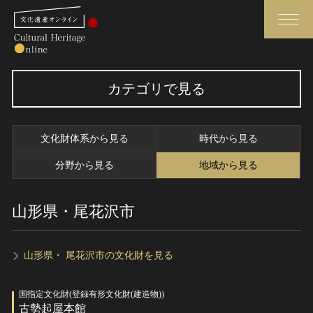
検索
カテゴリで見る
さらに詳細検索
文化財体系から見る
時代から見る
さらに詳細検索
分野から見る
地域から見る
山形県・尾花沢市
トップ
媒体資料・関連記事等
作品一覧
博物館、美術館の皆さまへ
カテゴリで見る
文化庁よりご挨拶
山形県・ 尾花沢市の文化財を見る
世界遺産と無形文化遺産
今月のみどころ
国指定文化財(登録有形文化財(建造物))
全国の美術館・博物館
お知らせ一覧
古勢起屋本館