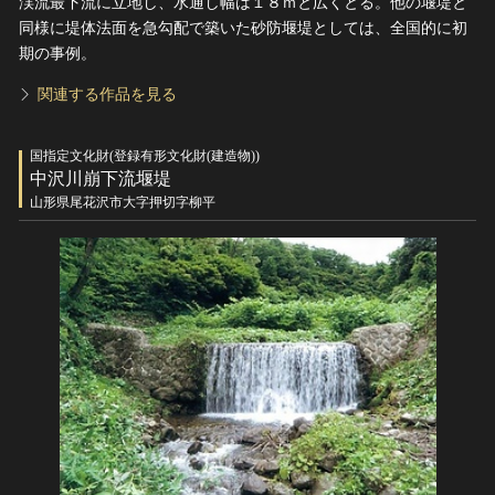
渓流最下流に立地し、水通し幅は１８ｍと広くとる。他の堰堤と
同様に堤体法面を急勾配で築いた砂防堰堤としては、全国的に初
期の事例。
関連する作品を見る
国指定文化財(登録有形文化財(建造物))
中沢川崩下流堰堤
山形県尾花沢市大字押切字柳平