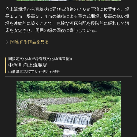
崩上流堰堤から直線状に延びる流路の７０ｍ下流に位置する。堤
長１５ｍ、堤高３．４ｍの練積による重力式堰堤。堤高の低い堰
堤を連続的に築くことで、急峻な河床勾配を段階的に緩和して河
床を安定させ、周囲の緑の回復に寄与している。
関連する作品を見る
国指定文化財(登録有形文化財(建造物))
中沢川崩上流堰堤
山形県尾花沢市大字押切字柳平