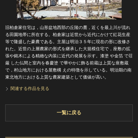
旧柏倉家住宅は，山形盆地西部の丘陵の麓，近くを最上川が流れ
る田園地帯に所在する。柏倉家は近世から近代にかけて紅花生産
等で隆盛した豪農である。主屋は明治３５年に現在の形に改修さ
れた。近世の上層農家の形式を継承した大規模住宅で，座敷の拡
張や銘木による精緻な内装に近代の発展を示す。漆塗 や金箔 で荘
厳 した仏間と室内を春慶塗 で華やかに飾る前蔵は上質な座敷蔵
で，村山地方における屋敷構 えの特徴を示している。明治期の南
東北地方における上質な農家建築として価値が高い。
関連する作品を見る
一覧に戻る