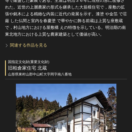
等で隆盛した豪農である。主屋は明治３６年に現在の形に改修さ
れた。近世の上層農家の形式を継承した大規模住宅で，座敷の拡
張や銘木による精緻な内装に近代の発展を示す。漆塗 や金箔 で荘
厳 した仏間と室内を春慶塗 で華やかに飾る前蔵は上質な座敷蔵
で，村山地方における屋敷構 えの特徴を示している。明治期の南
東北地方における上質な農家建築として価値が高い。
関連する作品を見る
国指定文化財(重要文化財)
旧柏倉家住宅 北蔵
山形県東村山郡中山町大字岡字南八番地