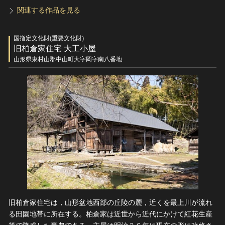
関連する作品を見る
国指定文化財(重要文化財)
旧柏倉家住宅 大工小屋
山形県東村山郡中山町大字岡字南八番地
旧柏倉家住宅は，山形盆地西部の丘陵の麓，近くを最上川が流れ
る田園地帯に所在する。柏倉家は近世から近代にかけて紅花生産