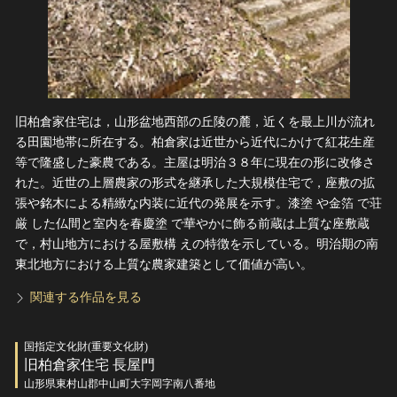
旧柏倉家住宅は，山形盆地西部の丘陵の麓，近くを最上川が流れ
る田園地帯に所在する。柏倉家は近世から近代にかけて紅花生産
等で隆盛した豪農である。主屋は明治３８年に現在の形に改修さ
れた。近世の上層農家の形式を継承した大規模住宅で，座敷の拡
張や銘木による精緻な内装に近代の発展を示す。漆塗 や金箔 で荘
厳 した仏間と室内を春慶塗 で華やかに飾る前蔵は上質な座敷蔵
で，村山地方における屋敷構 えの特徴を示している。明治期の南
東北地方における上質な農家建築として価値が高い。
関連する作品を見る
国指定文化財(重要文化財)
旧柏倉家住宅 長屋門
山形県東村山郡中山町大字岡字南八番地