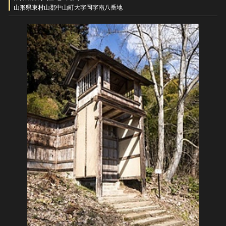
ヘルプ
山形県東村山郡中山町大字岡字南八番地
このサイトについて
世界遺産
関連サイトリンク
無形文化遺産
サイトマップ
動画で見る無形の文化財
サイトのご意見はこちら
文化遺産データベース
国指定文化財等データベース