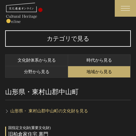
検索
カテゴリで見る
さらに詳細検索
文化財体系から見る
時代から見る
さらに詳細検索
分野から見る
地域から見る
山形県・東村山郡中山町
トップ
媒体資料・関連記事等
作品一覧
博物館、美術館の皆さまへ
カテゴリで見る
文化庁よりご挨拶
山形県・ 東村山郡中山町の文化財を見る
世界遺産と無形文化遺産
今月のみどころ
国指定文化財(重要文化財)
全国の美術館・博物館
お知らせ一覧
旧柏倉家住宅 裏門