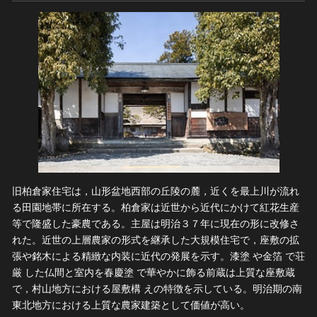
旧柏倉家住宅は，山形盆地西部の丘陵の麓，近くを最上川が流れ
る田園地帯に所在する。柏倉家は近世から近代にかけて紅花生産
等で隆盛した豪農である。主屋は明治３７年に現在の形に改修さ
れた。近世の上層農家の形式を継承した大規模住宅で，座敷の拡
張や銘木による精緻な内装に近代の発展を示す。漆塗 や金箔 で荘
厳 した仏間と室内を春慶塗 で華やかに飾る前蔵は上質な座敷蔵
で，村山地方における屋敷構 えの特徴を示している。明治期の南
東北地方における上質な農家建築として価値が高い。