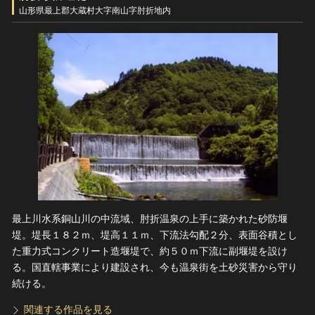
ヘルプ
山形県最上郡大蔵村大字南山字肘折地内
このサイトについて
世界遺産
関連サイトリンク
無形文化遺産
サイトマップ
動画で見る無形の文化財
サイトのご意見はこちら
文化遺産データベース
国指定文化財等データベース
最上川水系銅山川の中流域、肘折温泉の上手に築かれた砂防堰
堤。堤長１８２ｍ、堤高１１ｍ、下流法勾配２分、表面谷積とし
た重力式コンクリート造堰堤で、約５０ｍ下流に副堰堤を設け
る。国直轄事業により建設され、今も温泉街を土砂災害から守り
続ける。
関連する作品を見る