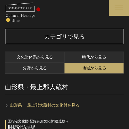
検索
カテゴリで見る
さらに詳細検索
文化財体系から見る
時代から見る
さらに詳細検索
分野から見る
地域から見る
山形県・最上郡大蔵村
トップ
媒体資料・関連記事等
作品一覧
博物館、美術館の皆さまへ
カテゴリで見る
文化庁よりご挨拶
山形県・ 最上郡大蔵村の文化財を見る
世界遺産と無形文化遺産
今月のみどころ
国指定文化財(登録有形文化財(建造物))
全国の美術館・博物館
お知らせ一覧
肘折砂防堰堤