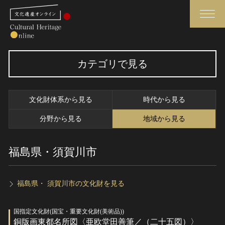
検索
カテゴリで見る
さらに詳細検索
文化財体系から見る
時代から見る
さらに詳細検索
分野から見る
地域から見る
福島県・須賀川市
トップ
媒体資料・関連記事等
作品一覧
博物館、美術館の皆さまへ
カテゴリで見る
文化庁よりご挨拶
福島県・ 須賀川市の文化財を見る
世界遺産と無形文化遺産
今月のみどころ
国指定文化財(国宝・重要文化財(美術品))
全国の美術館・博物館
お知らせ一覧
銅版画東都名所図〈亜欧堂田善筆／（二十五図）〉