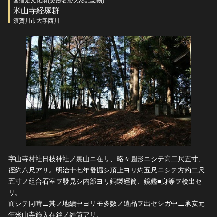
国指定文化財(史跡名勝天然記念物)
米山寺経塚群
須賀川市大字西川
字山寺村社日枝神社ノ裏山ニ在リ、略々圓形ニシテ高二尺五寸、
徑約八尺アリ。明治十七年發掘シ頂上ヨリ約五尺ニシテ方約二尺
五寸ノ組合石室ヲ發見シ内部ヨリ銅製經筒、鏡鑑■身等ヲ檢出セ
リ。
而シテ同時ニ其ノ地續中ヨリモ多數ノ遺品ヲ出セシガ中ニ承安元
年米山寺施入在銘ノ經筒アリ。