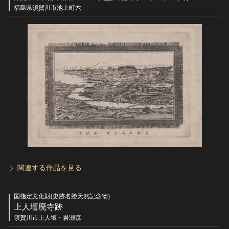
ヘルプ
福島県須賀川市池上町六
このサイトについて
世界遺産
関連サイトリンク
無形文化遺産
サイトマップ
動画で見る無形の文化財
サイトのご意見はこちら
文化遺産データベース
国指定文化財等データベース
関連する作品を見る
国指定文化財(史跡名勝天然記念物)
上人壇廃寺跡
須賀川市上人壇・岩瀬森