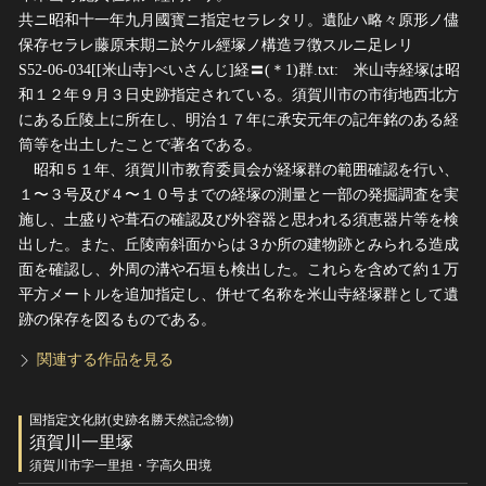
共ニ昭和十一年九月國寳ニ指定セラレタリ。遺阯ハ略々原形ノ儘
保存セラレ藤原末期ニ於ケル經塚ノ構造ヲ徴スルニ足レリ
S52-06-034[[米山寺]べいさんじ]経〓(＊1)群.txt: 米山寺経塚は昭
和１２年９月３日史跡指定されている。須賀川市の市街地西北方
にある丘陵上に所在し、明治１７年に承安元年の記年銘のある経
筒等を出土したことで著名である。
昭和５１年、須賀川市教育委員会が経塚群の範囲確認を行い、
１〜３号及び４〜１０号までの経塚の測量と一部の発掘調査を実
施し、土盛りや葺石の確認及び外容器と思われる須恵器片等を検
出した。また、丘陵南斜面からは３か所の建物跡とみられる造成
面を確認し、外周の溝や石垣も検出した。これらを含めて約１万
平方メートルを追加指定し、併せて名称を米山寺経塚群として遺
跡の保存を図るものである。
関連する作品を見る
国指定文化財(史跡名勝天然記念物)
須賀川一里塚
須賀川市字一里担・字高久田境