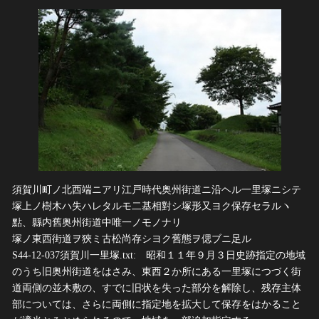
須賀川町ノ北西端ニアリ江戸時代奥州街道ニ沿ヘル一里塚ニシテ
塚上ノ樹木ハ失ハレタルモ二基相對シ塚形又ヨク保存セラルヽ
點、縣内舊奥州街道中唯一ノモノナリ
塚ノ東西街道ヲ狹ミ古松尚存シヨク舊態ヲ偲ブニ足ル
S44-12-037須賀川一里塚.txt: 昭和１１年９月３日史跡指定の地域
のうち旧奥州街道をはさみ、東西２か所にある一里塚につづく街
道両側の並木敷の、すでに旧状を失った部分を解除し、残存主体
部については、さらに両側に指定地を拡大して保存をはかること