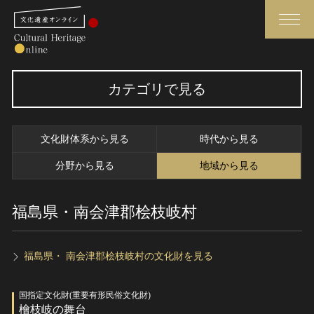
検索
カテゴリで見る
さらに詳細検索
文化財体系から見る
時代から見る
さらに詳細検索
分野から見る
地域から見る
福島県・南会津郡桧枝岐村
トップ
媒体資料・関連記事等
作品一覧
博物館、美術館の皆さまへ
カテゴリで見る
文化庁よりご挨拶
福島県・ 南会津郡桧枝岐村の文化財を見る
世界遺産と無形文化遺産
今月のみどころ
国指定文化財(重要有形民俗文化財)
全国の美術館・博物館
お知らせ一覧
檜枝岐の舞台