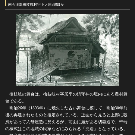
ヘルプ
南会津郡檜枝岐村字下ノ原880ほか
このサイトについて
世界遺産
関連サイトリンク
無形文化遺産
サイトマップ
動画で見る無形の文化財
サイトのご意見はこちら
文化遺産データベース
国指定文化財等データベース
檜枝岐の舞台は、檜枝岐村字居平の鎮守神の境内にある農村舞
台である。
明治26年（1893年）に焼失した古い舞台に模して、明治30年前
後の再建されたものと推定されている。正面から見ると上部に破
風があって入母屋造に見えるが、前面に廂がある切妻造で、軒端
の様式はこの地域の民家などにみられる「兜造」となっている。