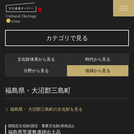
検索
カテゴリで見る
さらに詳細検索
文化財体系から見る
時代から見る
さらに詳細検索
分野から見る
地域から見る
福島県・大沼郡三島町
トップ
媒体資料・関連記事等
作品一覧
博物館、美術館の皆さまへ
カテゴリで見る
文化庁よりご挨拶
福島県・ 大沼郡三島町の文化財を見る
世界遺産と無形文化遺産
今月のみどころ
国指定文化財(国宝・重要文化財(美術品))
全国の美術館・博物館
お知らせ一覧
福島県荒屋敷遺跡出土品