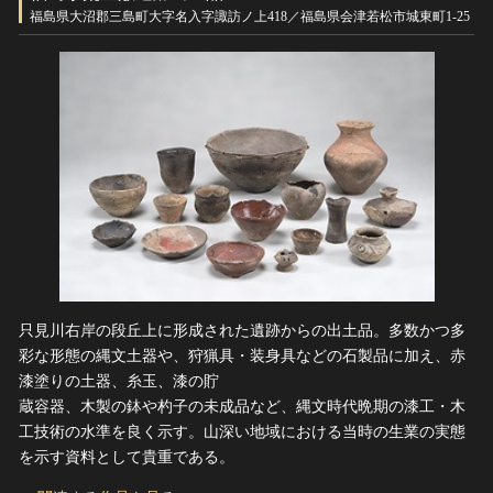
ヘルプ
福島県大沼郡三島町大字名入字諏訪ノ上418／福島県会津若松市城東町1-25
このサイトについて
世界遺産
関連サイトリンク
無形文化遺産
サイトマップ
動画で見る無形の文化財
サイトのご意見はこちら
文化遺産データベース
国指定文化財等データベース
只見川右岸の段丘上に形成された遺跡からの出土品。多数かつ多
彩な形態の縄文土器や、狩猟具・装身具などの石製品に加え、赤
漆塗りの土器、糸玉、漆の貯
蔵容器、木製の鉢や杓子の未成品など、縄文時代晩期の漆工・木
工技術の水準を良く示す。山深い地域における当時の生業の実態
を示す資料として貴重である。