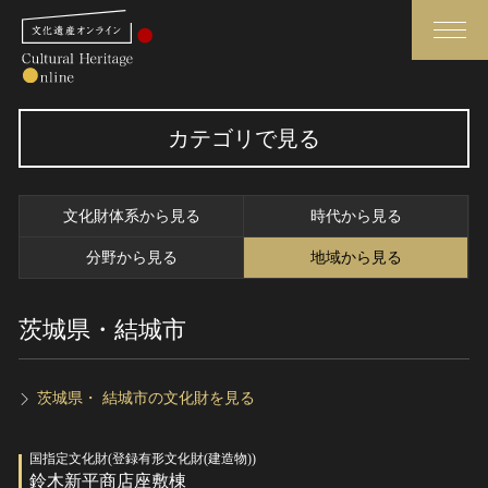
検索
カテゴリで見る
さらに詳細検索
文化財体系から見る
時代から見る
さらに詳細検索
分野から見る
地域から見る
茨城県・結城市
トップ
媒体資料・関連記事等
作品一覧
博物館、美術館の皆さまへ
カテゴリで見る
文化庁よりご挨拶
茨城県・ 結城市の文化財を見る
世界遺産と無形文化遺産
今月のみどころ
国指定文化財(登録有形文化財(建造物))
全国の美術館・博物館
お知らせ一覧
鈴木新平商店座敷棟