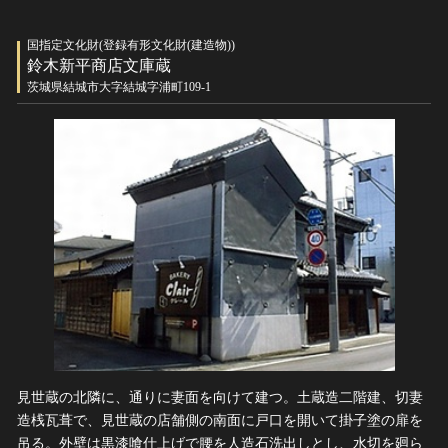
国指定文化財(登録有形文化財(建造物))
鈴木新平商店文庫蔵
茨城県結城市大字結城字浦町109-1
見世蔵の北隣に、通りに妻面を向けて建つ。土蔵造二階建、切妻
造桟瓦葺で、見世蔵の店舗側の南面に戸口を開いて掛子塗の扉を
吊る。外壁は黒漆喰仕上げで腰を人造石洗出しとし、水切を廻ら