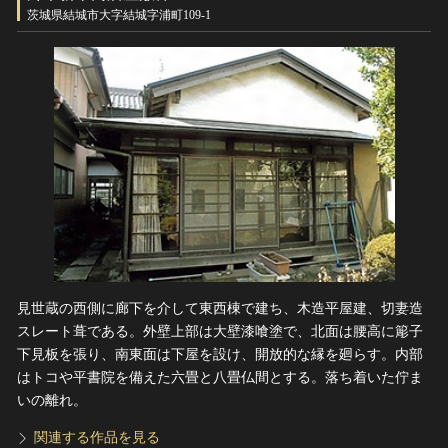
ヘルプ
茨城県結城市大字結城字浦町109-1
このサイトについて
世界遺産
関連サイトリンク
無形文化遺産
サイトマップ
動画で見る無形の文化財
サイトのご意見はこちら
文化遺産データベース
国指定文化財等データベース
見世蔵の西側に廊下を介して東西棟で建ち、木造平屋建、切妻造
スレート葺である。外壁上部は大壁漆喰塗で、北面は腰高に簓子
下見板を張り、南東面は下屋を設け、開放的な縁を廻らす。内部
はトコや平書院を備えた六畳と八畳仏間とする。落ち着いた佇ま
いの離れ。
関連する作品を見る