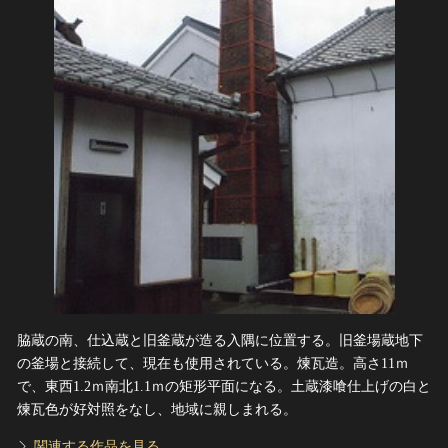
脇蔵の南、仕込蔵と旧釜蔵が造る入隅に位置する。旧釜場蔵地下
の釜場と接続して、現在も使用されている。煉瓦造。高さ11ｍ
で、東西1.2ｍ南北1.1ｍの矩形平面になる。土蔵漆喰仕上げの白と
煉瓦色が好対照をなし、地域に親しまれる。
関連する作品を見る