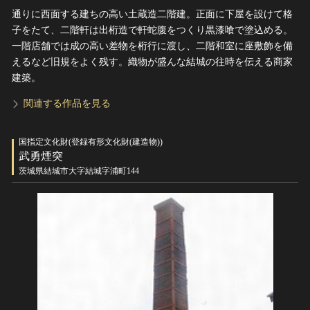
通りに西面する建ちの高い土蔵造二階建。正面に下屋を設けて格
子をたて、二階軒は出桁造で軒蛇腹をつくり黒漆喰で塗込める。
一階店舗では成の高い差物を桁行に渡し、二階和室に座敷飾を備
えるなど旧規をよく残す。織物が盛んな結城の往時を伝える商家
建築。
関連する作品を見る
国指定文化財(登録有形文化財(建造物))
武勇煙突
茨城県結城市大字結城字浦町144