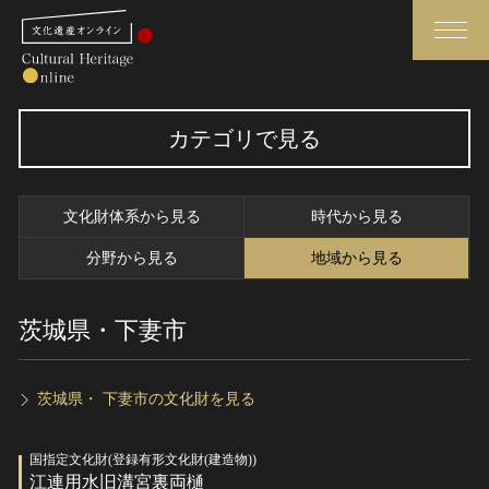
検索
カテゴリで見る
さらに詳細検索
文化財体系から見る
時代から見る
さらに詳細検索
分野から見る
地域から見る
茨城県・下妻市
トップ
媒体資料・関連記事等
作品一覧
博物館、美術館の皆さまへ
カテゴリで見る
文化庁よりご挨拶
茨城県・ 下妻市の文化財を見る
世界遺産と無形文化遺産
今月のみどころ
国指定文化財(登録有形文化財(建造物))
全国の美術館・博物館
お知らせ一覧
江連用水旧溝宮裏両樋