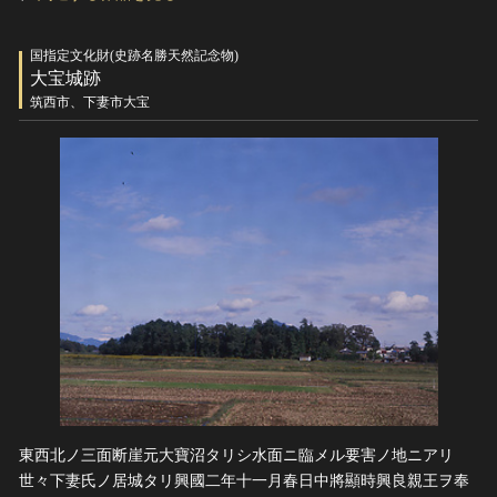
国指定文化財(史跡名勝天然記念物)
大宝城跡
筑西市、下妻市大宝
東西北ノ三面断崖元大寶沼タリシ水面ニ臨メル要害ノ地ニアリ
世々下妻氏ノ居城タリ興國二年十一月春日中將顯時興良親王ヲ奉