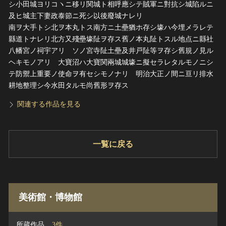
シ小田城ヨリコヽニ移リ関城ト相呼應シテ賊軍ニ對抗シ城陷ルニ
及ヒ城主下妻政泰節ニ死シ以後廢城ナレリ
南ヲ大手トシ北ヲ本丸トス南方ニ土壘猶ホ存シ壕ハ今埋メラレテ
縣道トナレリ北方又殘壘壕阯ヲ存ス舊ノ本丸阯トスル地点ニ縣社
八幡宮ノ祠宇アリ ソノ宮寺阯土壘及井戸阯等ヲ存シ舊規ノ見ル
ヘキモノアリ 大寶沼ハ大寶関兩城城壕ニ擬セラレタルモノニシ
テ防禦上重要ノ使命ヲ有セシモノナリ 明治大正ノ間ニ亘リ排水
耕地整理シ今水田タルモ尚舊形ヲ存ス
関連する作品を見る
一覧に戻る
美術館・博物館
所蔵作品
3件