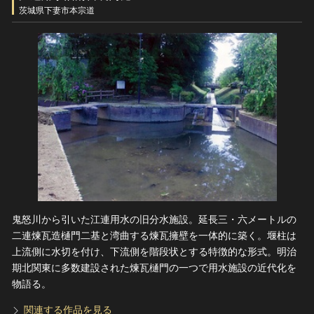
ヘルプ
茨城県下妻市本宗道
このサイトについて
世界遺産
関連サイトリンク
無形文化遺産
サイトマップ
動画で見る無形の文化財
サイトのご意見はこちら
文化遺産データベース
国指定文化財等データベース
鬼怒川から引いた江連用水の旧分水施設。延長三・六メートルの
二連煉瓦造樋門二基と湾曲する煉瓦擁壁を一体的に築く。堰柱は
上流側に水切を付け、下流側を階段状とする特徴的な形式。明治
期北関東に多数建設された煉瓦樋門の一つで用水施設の近代化を
物語る。
関連する作品を見る