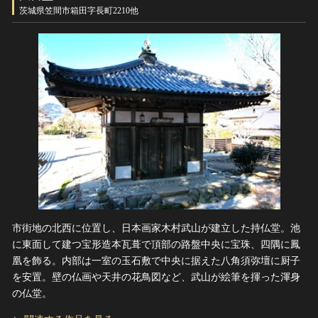
ヘルプ
茨城県笠間市箱田字長町2210他
このサイトについて
世界遺産
関連サイトリンク
無形文化遺産
サイトマップ
動画で見る無形の文化財
サイトのご意見はこちら
文化遺産データベース
国指定文化財等データベース
市街地の北西に位置し、日本画家木村武山が建立した持仏堂。池
に東面して建つ宝形造本瓦葺で頂部の路盤中央に宝珠、四隅に鳳
凰を飾る。内部は一室の玉石敷で中央に据えた八角須弥壇に厨子
を安置。壁の仏画や天井の花鳥図など、武山が絵筆を揮った渾身
の仏堂。