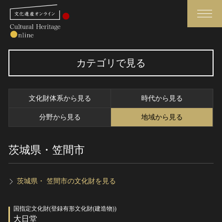
検索
カテゴリで見る
さらに詳細検索
文化財体系から見る
時代から見る
さらに詳細検索
分野から見る
地域から見る
茨城県・笠間市
トップ
媒体資料・関連記事等
作品一覧
博物館、美術館の皆さまへ
カテゴリで見る
文化庁よりご挨拶
茨城県・ 笠間市の文化財を見る
世界遺産と無形文化遺産
今月のみどころ
国指定文化財(登録有形文化財(建造物))
全国の美術館・博物館
お知らせ一覧
大日堂