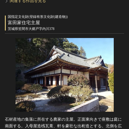
関連する作品を見る
国指定文化財(登録有形文化財(建造物))
富田家住宅主屋
茨城県笠間市大郷戸字内川378
石材産地の集落に所在する農家の主屋。正面東向きで座敷は庭に
南面する。入母屋造桟瓦葺、軒を豪壮な出桁造とする。北側を広