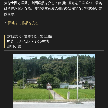
大な土間と居間、玄関座敷を介して南側に座敷を三室並べ、最奥
は角屋座敷となる。笠間藩主家紋の釘隠や筬欄間など格式高い書
院座敷。
関連する作品を見る
国指定文化財(史跡名勝天然記念物)
片庭ヒメハルゼミ発生地
笠間市片庭