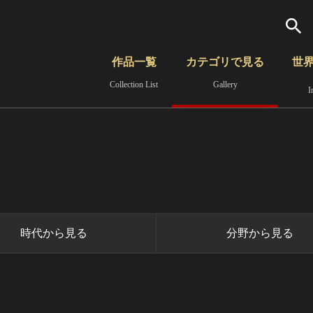
検索
作品一覧
カテゴリで見る
世
Collection List
Gallery
I
さらに詳細検索
覧
時代から見る
無形文化遺産
分野から見る
時代から見る
分野から見る