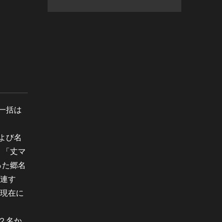
一括は
よび名
、「丈マ
った郷名
関連す
う現在に
２名か