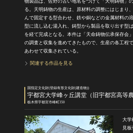
物製品は、佐野の古い地名をつけて「天明鋳物」
る。天明鋳物の生産は、原材料の調整にはじまり
んで固定する型合わせ、鉄や銅などの金属材料の
型に流し込む湯入れ、鋳型から製品を取り出す型
を経て完成となる。本件は「天命鋳物伝承保存会
の調査と収集を進めてきたもので、生産の各工程
あわせて収集されている。
関連する作品を見る
国指定文化財(登録有形文化財(建造物))
宇都宮大学峰ヶ丘講堂（旧宇都宮高等
栃木県宇都宮市峰町350
大学
見板