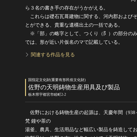
ら３名の書き手の存在がうかがえる。
これらは礎石瓦葺建物に関する、河内郡およびそ
とができる、貴重な遺構出土の一括である。
※「部」の略字として、つくり（阝）の部分のみ
では、形が近い片仮名のマで記載している。
関連する作品を見る
国指定文化財(重要有形民俗文化財)
佐野の天明鋳物生産用具及び製品
栃木県宇都宮市睦町2-2
佐野における鋳物生産の起源は、天慶年間（938～
梵 鐘や茶の
湯釜、農具、生活用品など幅広い製品を鋳造して