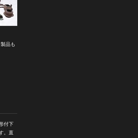
な製品も
形付下
す。直