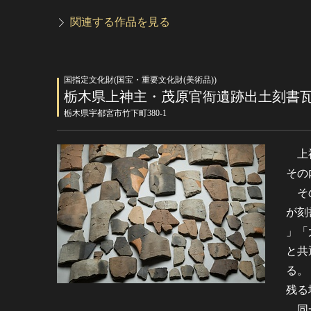
関連する作品を見る
国指定文化財(国宝・重要文化財(美術品))
栃木県上神主・茂原官衙遺跡出土刻書
栃木県宇都宮市竹下町380-1
上神
その
その
が刻
」「
と共
る。
残る
同一