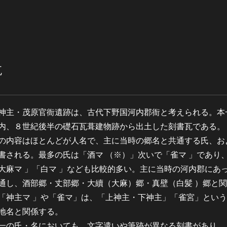
瓦
主・茂原官衙遺跡は、古代下野国河内郡衙と考えられる。本
内、８世紀後半の礎石瓦葺建物跡から出土した刻書瓦である。
内容はほとんどが人名で、主に当時の郷名と共通する氏、お
書される。最多の氏は「酒マ （※）」次いで「雀マ 」であり
大麻マ 」「白マ 」なども比較的多い。主に当時の河内郡にあ
通し、酒部郷・丈部郷・大續（大麻）郷・真壁（白髪 ）郷と
「神主マ 」や「雀マ」は、「上神主・下神主」「雀宮」とい
地名と関係する。
の氏・名においても、文字遣いや筆跡が異なる刻書があり、