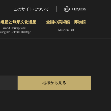
このサイトについて
>English
界遺産と無形文化遺産
全国の美術館・博物館
World Heritage and
Museum List
ntangible Cultural Heritage
今月のみどころ
動画で見る無形の文化財
地域から見る
地域から見る