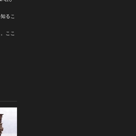
い知るこ
る。ここ