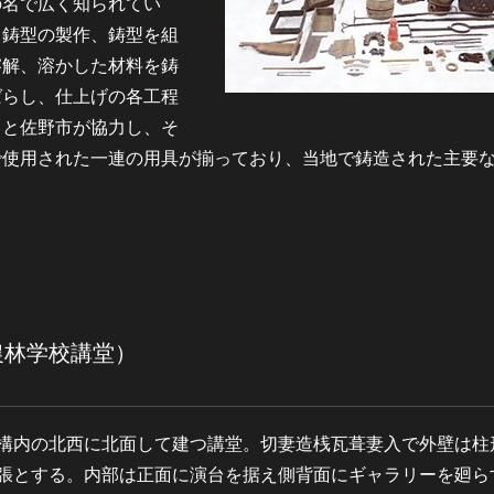
の名で広く知られてい
、鋳型の製作、鋳型を組
溶解、溶かした材料を鋳
ばらし、仕上げの各工程
」と佐野市が協力し、そ
で使用された一連の用具が揃っており、当地で鋳造された主要
農林学校講堂）
構内の北西に北面して建つ講堂。切妻造桟瓦葺妻入で外壁は柱
張とする。内部は正面に演台を据え側背面にギャラリーを廻ら