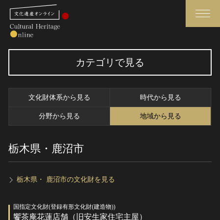
検索
カテゴリで見る
さらに詳細検索
文化財体系から見る
時代から見る
さらに詳細検索
分野から見る
地域から見る
栃木県・鹿沼市
トップ
媒体資料・関連記事等
作品一覧
博物館、美術館の皆さまへ
カテゴリで見る
文化庁よりご挨拶
栃木県・ 鹿沼市の文化財を見る
世界遺産と無形文化遺産
今月のみどころ
国指定文化財(登録有形文化財(建造物))
全国の美術館・博物館
お知らせ一覧
饗茶庵花蓮店舗（旧安生家住宅主屋）