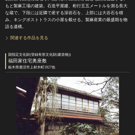
もと製麻工場の建築。石造平屋建、桁行五五メートルを測る長大
な蔵で、下段には近隣で産する深岩石を、上部には大谷石を積
み、キングポストトラスの小屋を載せる。製麻産業の最盛期を物
語る遺構。
関連する作品を見る
国指定文化財(登録有形文化財(建造物))
福田家住宅奥座敷
栃木県鹿沼市上材木町1827他