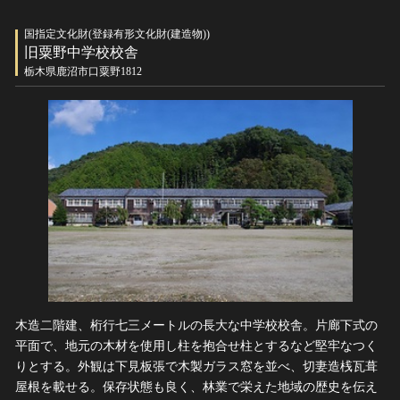
国指定文化財(登録有形文化財(建造物))
旧粟野中学校校舎
栃木県鹿沼市口粟野1812
木造二階建、桁行七三メートルの長大な中学校校舎。片廊下式の
平面で、地元の木材を使用し柱を抱合せ柱とするなど堅牢なつく
りとする。外観は下見板張で木製ガラス窓を並べ、切妻造桟瓦葺
屋根を載せる。保存状態も良く、林業で栄えた地域の歴史を伝え