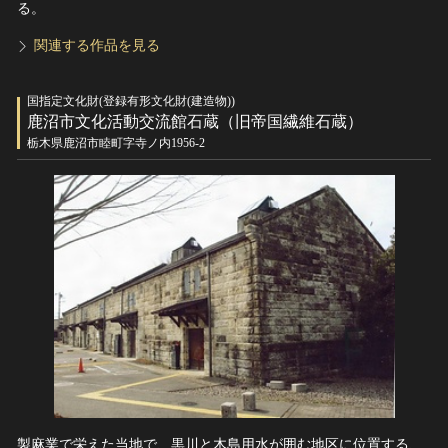
る。
関連する作品を見る
国指定文化財(登録有形文化財(建造物))
鹿沼市文化活動交流館石蔵（旧帝国繊維石蔵）
栃木県鹿沼市睦町字寺ノ内1956-2
製麻業で栄えた当地で、黒川と木島用水が囲む地区に位置する、