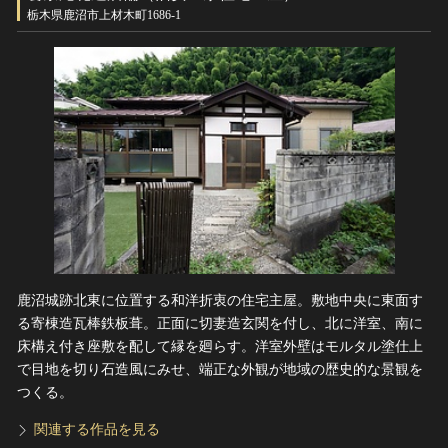
ヘルプ
栃木県鹿沼市上材木町1686-1
このサイトについて
世界遺産
関連サイトリンク
無形文化遺産
サイトマップ
動画で見る無形の文化財
サイトのご意見はこちら
文化遺産データベース
国指定文化財等データベース
鹿沼城跡北東に位置する和洋折衷の住宅主屋。敷地中央に東面す
る寄棟造瓦棒鉄板葺。正面に切妻造玄関を付し、北に洋室、南に
床構え付き座敷を配して縁を廻らす。洋室外壁はモルタル塗仕上
で目地を切り石造風にみせ、端正な外観が地域の歴史的な景観を
つくる。
関連する作品を見る