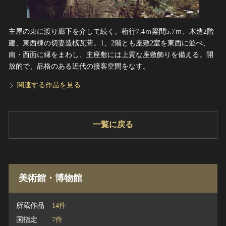
主屋の東に渡り廊下を介して続く。桁行7.4ｍ梁間5.7ｍ、木造2階
建、東西棟の切妻造桟瓦葺。1、2階とも座敷2室を東西に並べ、
南・西面に縁をまわし、主座敷には上質な座敷飾りを備える。開
放的で、品格のある近代の接客空間をなす。
関連する作品を見る
一覧に戻る
美術館・博物館
所蔵作品
14件
国指定
7件