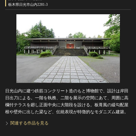
ヘルプ
栃木県日光市山内2281-3
このサイトについて
世界遺産
関連サイトリンク
無形文化遺産
サイトマップ
動画で見る無形の文化財
サイトのご意見はこちら
文化遺産データベース
国指定文化財等データベース
日光山内に建つ鉄筋コンクリート造のもと博物館で、設計は岸田
日出刀による。一階を執務、二階を展示の空間にあて、周囲に高
欄付テラスを廻し正面中央に大階段を設ける。板葺風の緩勾配屋
根や壁外に出した梁など、伝統表現が特徴的なモダニズム建築。
関連する作品を見る