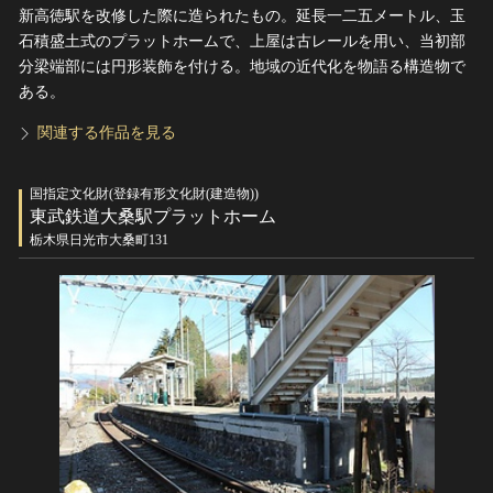
新高徳駅を改修した際に造られたもの。延長一二五メートル、玉
石積盛土式のプラットホームで、上屋は古レールを用い、当初部
分梁端部には円形装飾を付ける。地域の近代化を物語る構造物で
ある。
関連する作品を見る
国指定文化財(登録有形文化財(建造物))
東武鉄道大桑駅プラットホーム
栃木県日光市大桑町131