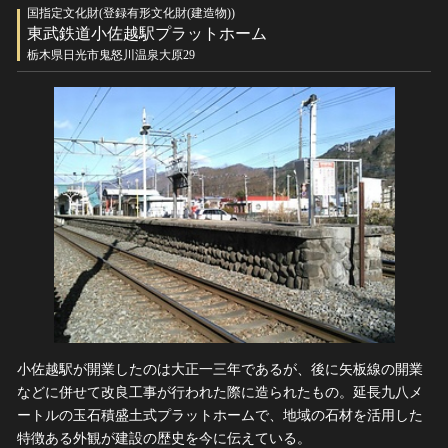
国指定文化財(登録有形文化財(建造物))
東武鉄道小佐越駅プラットホーム
栃木県日光市鬼怒川温泉大原29
小佐越駅が開業したのは大正一三年であるが、後に矢板線の開業
などに併せて改良工事が行われた際に造られたもの。延長九八メ
ートルの玉石積盛土式プラットホームで、地域の石材を活用した
特徴ある外観が建設の歴史を今に伝えている。