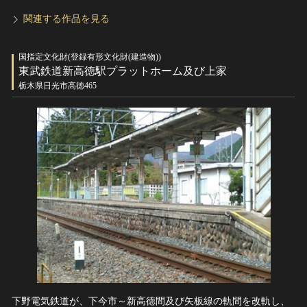
関連する作品を見る
国指定文化財(登録有形文化財(建造物))
東武鉄道新高徳駅プラットホーム及び上家
栃木県日光市高徳465
下野電気鉄道が、下今市～新高徳間及び矢板線の軌間を改軌し、