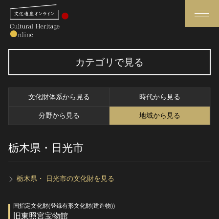
検索
カテゴリで見る
さらに詳細検索
文化財体系から見る
時代から見る
さらに詳細検索
分野から見る
地域から見る
栃木県・日光市
トップ
媒体資料・関連記事等
作品一覧
博物館、美術館の皆さまへ
カテゴリで見る
文化庁よりご挨拶
栃木県・ 日光市の文化財を見る
世界遺産と無形文化遺産
今月のみどころ
国指定文化財(登録有形文化財(建造物))
全国の美術館・博物館
お知らせ一覧
旧東照宮宝物館