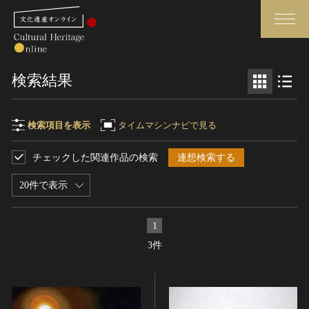
検索
検索結果
さらに詳細検索
検索項目を表示
タイムマシンナビで見る
チェックした関連作品の検索
連想検索する
検索項目
閉じる
さらに詳細検索
20件で表示
フリーワード
トップ
媒体資料・関連記事等
1
作品一覧
博物館、美術館の皆さまへ
3件
作品名
カテゴリで見る
文化庁よりご挨拶
世界遺産と無形文化遺産
今月のみどころ
全国の美術館・博物館
お知らせ一覧
制作者名