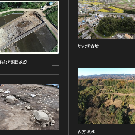
坊の塚古墳
跡及び篠脇城跡
西方城跡