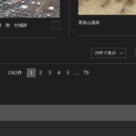
香坂山遺跡
跡 附 付城跡
20件で表示
1
2
3
4
5
…
79
1562件