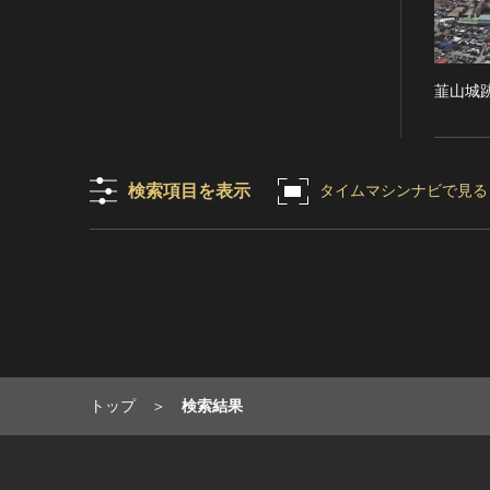
RESTRICTIONS（著作権なし-
能楽
他の法的制限あり）
文楽
NO COPYRIGHT - UNITED
歌舞伎
STATES（著作権なし-米国の法
韮山城
律上）
音楽
COPYRIGHT NOT
その他
EVALUATED（著作権未評価）
工芸技術
検索項目を表示
COPYRIGHT
タイムマシンナビで見る
金工
UNDETERMINED（著作権未決
定）
漆芸
NO KNOWN COPYRIGHT（知
染織
る限り著作権なし）
陶芸
COPYRIGHT UNDETERMINED
その他
- JP ORPHAN WORK（著作権未
生活文化
決定-裁定制度利用著作物）
生活文化（食文化を除く）
トップ
検索結果
食文化
その他
民俗