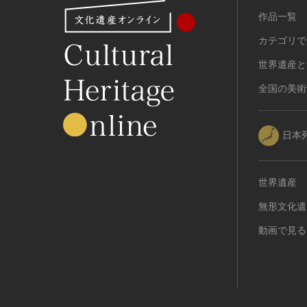
有形民俗文化財
作品一覧
無形民俗文化財
カテゴリで
史跡
世界遺産と
古墳
全国の美術
社寺跡又は旧境内
城跡
集落跡
日本
その他
名勝
世界遺産
庭園
渓谷・渓流
無形文化遺
海浜
動画で見る
山岳
その他
天然記念物
動物