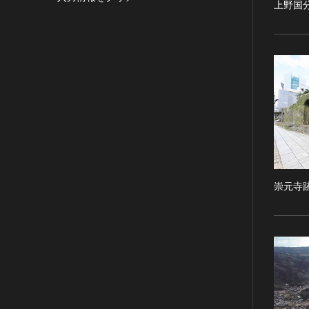
上野国
目的の利用可）
写真
有形文化財(建造物)
漢 [中国]
IN COPYRIGHT -
デザイン
有形文化財(美術工芸品)
三国 [中国]
NONCOMMERCIAL USE
PERMITTED（著作権あり-非営
書
無形文化財
晋 [中国]
利目的の利用可）
その他
民俗文化財(有形民俗文化財)
五胡十六国 [中国]
IN COPYRIGHT -
考古資料
民俗文化財(無形民俗文化財)
南北朝（六朝） [中国]
RIGHTSHOLDER(S)
石器・石製品類
記念物(史跡)
隋 [中国]
UNLOCATABLE OR
UNIDENTIFIABLE（著作権あ
土器・土製品類
記念物(名勝)
唐 [中国]
り-著作権者不明）
金属製品類
記念物(天然記念物)
五代十国 [中国]
NO COPYRIGHT -
木簡・木製品類
伝統的建造物群保存地区
宋 [中国]
CONTRACTUAL
崇元寺
骨角・牙・貝製品類
文化財保存技術
元 [中国]
RESTRICTIONS（著作権なし-
契約による制限あり）
その他
地方指定文化財
明 [中国]
NO COPYRIGHT -
歴史資料／書跡・典籍／古文書
清 [中国]
NONCOMMERCIAL USE
文書・書籍
近現代 [中国]
ONLY（著作権なし-非営利目的
絵図・地図
のみ利用可）
その他
NO COPYRIGHT - OTHER
KNOWN LEGAL
伝統芸能