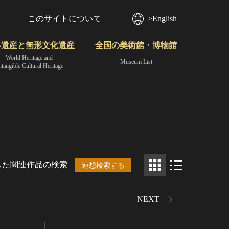
このサイトについて
>English
界遺産と無形文化遺産
全国の美術館・博物館
World Heritage and
Museum List
ntangible Cultural Heritage
今月のみどころ
動画で見る無形の文化財
地域から見る
した関連作品の検索
連想検索する
NEXT