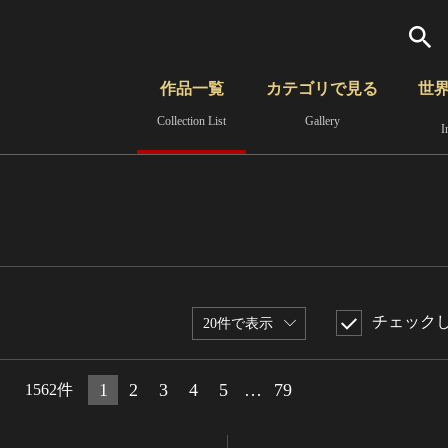
検索
作品一覧
カテゴリで見る
世
Collection List
Gallery
I
さらに詳細検索
覧
時代から見る
無形文化遺産
分野から見る
チェック
20件で表示
1
2
3
4
5
…
79
1562件