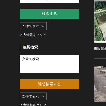
新石器 [朝鮮半島]
記録作成等の措置を講ずべき無
シルクスクリーン
青銅器 [朝鮮半島]
形文化財
CC0
その他
鉄器 [朝鮮半島]
検索する
重要有形民俗文化財
PDM
彫刻
原三国・朝鮮三国 [朝鮮半島]
重要無形民俗文化財
CC BY（表示）
木像
20件で表示
原三国・朝鮮三国 [朝鮮半島]
登録無形民俗文化財
CC BY-SA（表示—継承）
金属像
新羅 [朝鮮半島]
記録作成等の措置を講ずべき無
入力情報をクリア
CC BY-ND（表示—改変禁止）
石像
形の民俗文化財
高麗 [朝鮮半島]
CC BY-NC（表示—非営利）
石膏像
史跡
朝鮮 [朝鮮半島]
連想検索
CC BY-NC-SA（表示—非営利—
東氏館
その他
名勝
近現代 [朝鮮半島]
継承）
工芸品
天然記念物
旧石器 [中国]
CC BY-NC-ND（表示—非営利—
改変禁止）
金工
特別史跡
新石器 [中国]
IN COPYRIGHT（著作権あり）
漆工
特別名勝
夏 [中国]
IN COPYRIGHT - EU ORPHAN
染織
特別天然記念物
殷（商） [中国]
WORK（著作権あり-EU孤児著
連想検索する
陶磁
重要文化的景観
周 [中国]
作物）
ガラス
重要伝統的建造物群保存地区
春秋時代 [中国]
IN COPYRIGHT -
20件で表示
その他
EDUCATIONAL USE
選定保存技術
戦国時代 [中国]
PERMITTED（著作権あり-教育
その他の美術
入力情報をクリア
未指定
秦 [中国]