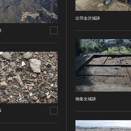
出羽金沢城跡
跡
物集女城跡
塚