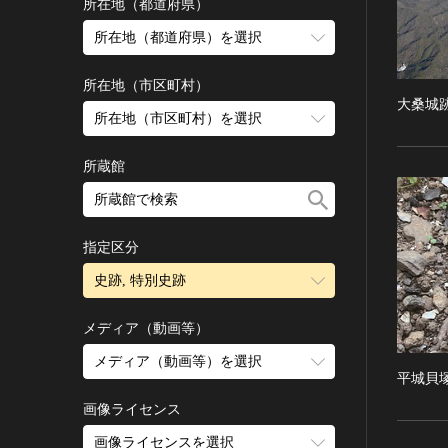
古墳 [日本]
所在地（都道府県）
宗教建築
飛鳥 [日本]
所在地（都道府県）を選択
城郭建築
奈良 [日本]
住居建築
所在地（市区町村）
平安 [日本]
大桑城
近世以前その他
鎌倉 [日本]
所在地（市区町村）を選択
近代その他
南北朝 [日本]
所蔵館
絵画
室町 [日本]
日本画
安土・桃山 [日本]
油彩画
江戸 [日本]
指定区分
水彩
明治 [日本]
素描
史跡, 特別史跡
大正 [日本]
東洋画(日本画を除く)
昭和以降 [日本]
国宝
メディア（動画等）
その他
昭和 [日本]
重要文化財
メディア（動画等）を選択
版画
平成 [日本]
平城貝
登録有形文化財
木版画
令和 [日本]
動画
重要無形文化財
画像ライセンス
銅版画
旧石器 [朝鮮半島]
高画質画像
登録無形文化財
画像ライセンスを選択
リトグラフ（石版画）