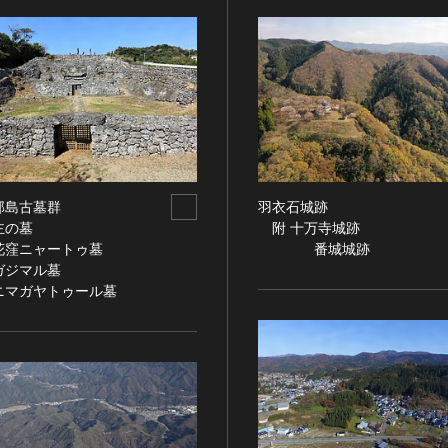
部島古墓群
羽衣石城跡
の墓
附 十万寺城跡
窪ニャートゥ墓
番城城跡
ジマル墓
マガヤトゥール墓