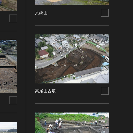
六郷山
高尾山古墳