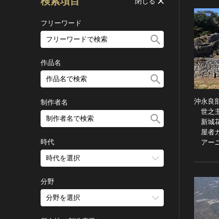
検索項目
閉じる
フリーワード
作品名
沖永良
制作者名
世之主
新城花
屋者ガ
時代
アーニ
時代を選択
旧石器 [日本]
分野
縄文 [日本]
分野を選択
弥生 [日本]
建造物