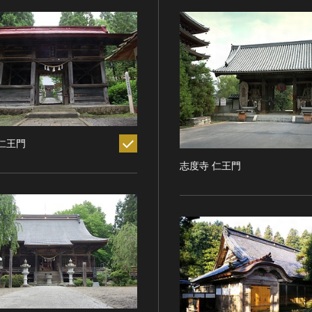
仁王門
志度寺 仁王門