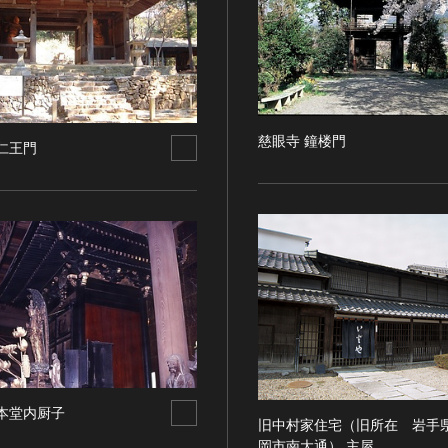
慈眼寺 鐘楼門
仁王門
 本堂内厨子
旧中村家住宅（旧所在 岩手
岡市南大通） 主屋