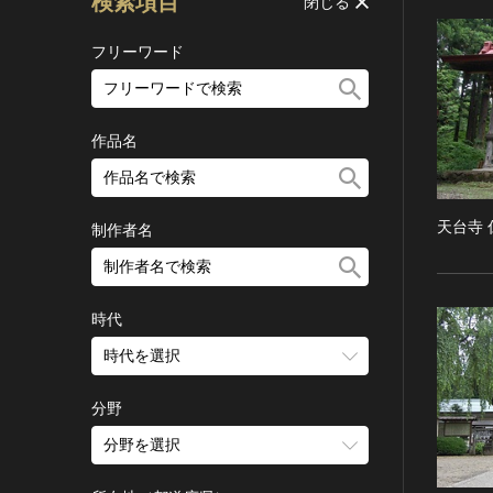
検索項目
閉じる
フリーワード
作品名
天台寺 
制作者名
時代
時代を選択
旧石器 [日本]
分野
縄文 [日本]
分野を選択
弥生 [日本]
建造物