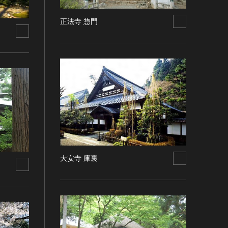
正法寺 惣門
大安寺 庫裏