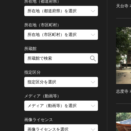
古墳 [日本]
所在地（都道府県）
天台寺 
宗教建築
飛鳥 [日本]
所在地（都道府県）を選択
城郭建築
奈良 [日本]
住居建築
所在地（市区町村）
平安 [日本]
近世以前その他
鎌倉 [日本]
所在地（市区町村）を選択
近代その他
南北朝 [日本]
所蔵館
絵画
室町 [日本]
日本画
安土・桃山 [日本]
油彩画
江戸 [日本]
指定区分
水彩
明治 [日本]
素描
指定区分を選択
大正 [日本]
東洋画(日本画を除く)
昭和以降 [日本]
志度寺 
国宝
メディア（動画等）
その他
昭和 [日本]
重要文化財
メディア（動画等）を選択
版画
平成 [日本]
登録有形文化財
木版画
令和 [日本]
動画
重要無形文化財
画像ライセンス
銅版画
旧石器 [朝鮮半島]
高画質画像
登録無形文化財
画像ライセンスを選択
リトグラフ（石版画）