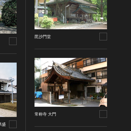
毘沙門堂
常称寺 大門
県盛