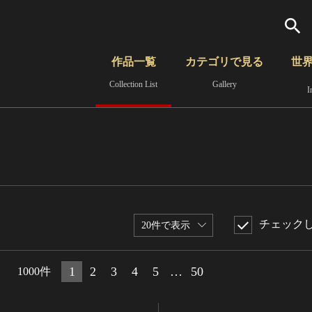
検索
作品一覧
カテゴリで見る
世
Collection List
Gallery
I
さらに詳細検索
覧
時代から見る
無形文化遺産
分野から見る
チェック
20件で表示
1
2
3
4
5
…
50
1000件