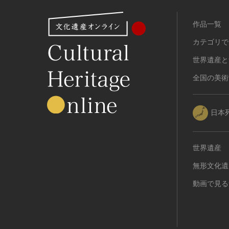
有形民俗文化財
作品一覧
無形民俗文化財
史跡
カテゴリで
古墳
世界遺産と
社寺跡又は旧境内
全国の美術
城跡
集落跡
その他
日本
名勝
庭園
世界遺産
渓谷・渓流
無形文化遺
海浜
山岳
動画で見る
その他
天然記念物
動物