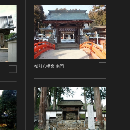
櫛引八幡宮 南門