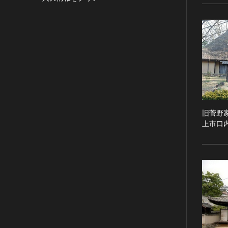
目的の利用可）
写真
有形文化財(建造物)
漢 [中国]
IN COPYRIGHT -
デザイン
有形文化財(美術工芸品)
三国 [中国]
NONCOMMERCIAL USE
PERMITTED（著作権あり-非営
書
無形文化財
晋 [中国]
利目的の利用可）
その他
民俗文化財(有形民俗文化財)
五胡十六国 [中国]
IN COPYRIGHT -
考古資料
民俗文化財(無形民俗文化財)
南北朝（六朝） [中国]
RIGHTSHOLDER(S)
石器・石製品類
記念物(史跡)
隋 [中国]
UNLOCATABLE OR
UNIDENTIFIABLE（著作権あ
土器・土製品類
記念物(名勝)
唐 [中国]
り-著作権者不明）
金属製品類
記念物(天然記念物)
五代十国 [中国]
旧菅野
NO COPYRIGHT -
上市口
木簡・木製品類
伝統的建造物群保存地区
宋 [中国]
CONTRACTUAL
骨角・牙・貝製品類
文化財保存技術
元 [中国]
RESTRICTIONS（著作権なし-
契約による制限あり）
その他
地方指定文化財
明 [中国]
NO COPYRIGHT -
歴史資料／書跡・典籍／古文書
清 [中国]
NONCOMMERCIAL USE
文書・書籍
近現代 [中国]
ONLY（著作権なし-非営利目的
絵図・地図
のみ利用可）
その他
NO COPYRIGHT - OTHER
KNOWN LEGAL
伝統芸能