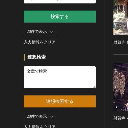
新石器 [朝鮮半島]
記録作成等の措置を講ずべき無
シルクスクリーン
青銅器 [朝鮮半島]
形文化財
CC0
その他
鉄器 [朝鮮半島]
検索する
重要有形民俗文化財
PDM
彫刻
原三国・朝鮮三国 [朝鮮半島]
重要無形民俗文化財
CC BY（表示）
木像
20件で表示
原三国・朝鮮三国 [朝鮮半島]
登録無形民俗文化財
CC BY-SA（表示—継承）
金属像
新羅 [朝鮮半島]
記録作成等の措置を講ずべき無
入力情報をクリア
財賀寺 
CC BY-ND（表示—改変禁止）
石像
形の民俗文化財
高麗 [朝鮮半島]
CC BY-NC（表示—非営利）
石膏像
史跡
朝鮮 [朝鮮半島]
連想検索
CC BY-NC-SA（表示—非営利—
その他
名勝
近現代 [朝鮮半島]
継承）
工芸品
天然記念物
旧石器 [中国]
CC BY-NC-ND（表示—非営利—
改変禁止）
金工
特別史跡
新石器 [中国]
IN COPYRIGHT（著作権あり）
漆工
特別名勝
夏 [中国]
IN COPYRIGHT - EU ORPHAN
染織
特別天然記念物
殷（商） [中国]
WORK（著作権あり-EU孤児著
連想検索する
陶磁
重要文化的景観
周 [中国]
作物）
ガラス
重要伝統的建造物群保存地区
春秋時代 [中国]
IN COPYRIGHT -
20件で表示
財賀寺
その他
EDUCATIONAL USE
選定保存技術
戦国時代 [中国]
PERMITTED（著作権あり-教育
その他の美術
入力情報をクリア
未指定
秦 [中国]