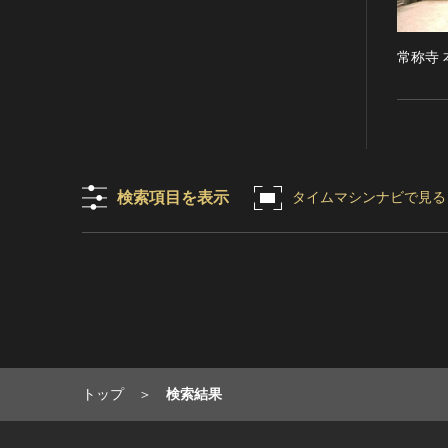
RESTRICTIONS（著作権なし-
能楽
他の法的制限あり）
文楽
常称寺 
NO COPYRIGHT - UNITED
歌舞伎
STATES（著作権なし-米国の法
律上）
音楽
COPYRIGHT NOT
その他
EVALUATED（著作権未評価）
工芸技術
COPYRIGHT
金工
UNDETERMINED（著作権未決
検索項目を表示
タイムマシンナビで見る
定）
漆芸
NO KNOWN COPYRIGHT（知
染織
る限り著作権なし）
陶芸
COPYRIGHT UNDETERMINED
その他
- JP ORPHAN WORK（著作権未
生活文化
決定-裁定制度利用著作物）
生活文化（食文化を除く）
食文化
トップ
検索結果
その他
民俗