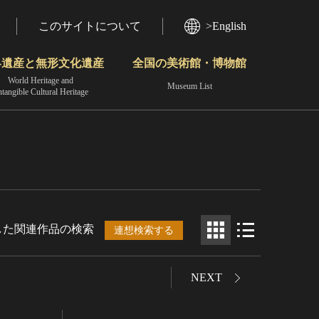
このサイトについて
>English
界遺産と無形文化遺産
全国の美術館・博物館
World Heritage and
Museum List
ntangible Cultural Heritage
今月のみどころ
動画で見る無形の文化財
地域から見る
した関連作品の検索
連想検索する
NEXT