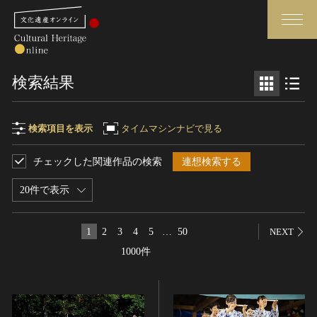
検索
検索結果
さらに詳細検索
検索項目を表示
タイムマシンナビで見る
チェックした関連作品の検索
連想検索する
検索項目
閉じる
さらに詳細検索
20件で表示
フリーワード
トップ
媒体資料・関連記事等
1
2
3
4
5
…
50
NEXT
作品一覧
博物館、美術館の皆さまへ
1000件
作品名
カテゴリで見る
文化庁よりご挨拶
世界遺産と無形文化遺産
今月のみどころ
全国の美術館・博物館
お知らせ一覧
制作者名