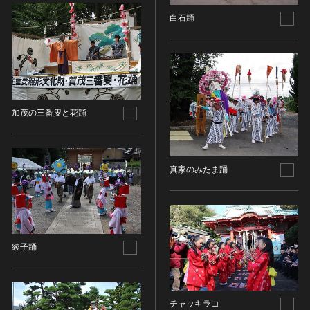
その他
近現代 [朝鮮半島]
CC BY-NC-ND（表示—非営利—改変禁止）
特別史跡
白石踊
工芸品
旧石器 [中国]
IN COPYRIGHT（著作権あり）
特別名勝
金工
新石器 [中国]
IN COPYRIGHT - EU ORPHAN WORK（著作権あり-
特別天然記念物
漆工
夏 [中国]
EU孤児著作物）
連想検索する
重要文化的景観
染織
殷（商） [中国]
IN COPYRIGHT - EDUCATIONAL USE
重要伝統的建造物群保存地区
PERMITTED（著作権あり-教育目的の利用可）
入力情報をクリア
陶磁
周 [中国]
20件で表示
選定保存技術
加茂の三番叟と花踊
IN COPYRIGHT - NONCOMMERCIAL USE
ガラス
春秋時代 [中国]
PERMITTED（著作権あり-非営利目的の利用可）
未指定
その他
戦国時代 [中国]
IN COPYRIGHT - RIGHTSHOLDER(S) UNLOCATABLE
有形文化財(建造物)
その他の美術
秦 [中国]
OR UNIDENTIFIABLE（著作権あり-著作権者不明）
有形文化財(美術工芸品)
真家のみたま踊
写真
漢 [中国]
NO COPYRIGHT - CONTRACTUAL
無形文化財
RESTRICTIONS（著作権なし-契約による制限あり）
デザイン
三国 [中国]
民俗文化財(有形民俗文化財)
NO COPYRIGHT - NONCOMMERCIAL USE ONLY（著
書
晋 [中国]
民俗文化財(無形民俗文化財)
作権なし-非営利目的のみ利用可）
その他
五胡十六国 [中国]
記念物(史跡)
NO COPYRIGHT - OTHER KNOWN LEGAL
綾子踊
考古資料
南北朝（六朝） [中国]
RESTRICTIONS（著作権なし-他の法的制限あり）
記念物(名勝)
石器・石製品類
隋 [中国]
NO COPYRIGHT - UNITED STATES（著作権なし-米国
記念物(天然記念物)
土器・土製品類
唐 [中国]
の法律上）
伝統的建造物群保存地区
チャッキラコ