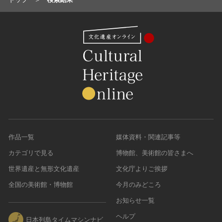
名勝
庭園
渓谷・渓流
海浜
山岳
その他
天然記念物
動物
植物
地質鉱物
作品一覧
媒体資料・関連記事等
天然保護区域
カテゴリで見る
博物館、美術館の皆さまへ
文化的景観
世界遺産と無形文化遺産
文化庁よりご挨拶
伝統的建造物群
全国の美術館・博物館
今月のみどころ
武家町
お知らせ一覧
宿場町
ヘルプ
港町
日本列島タイムマシンナビ