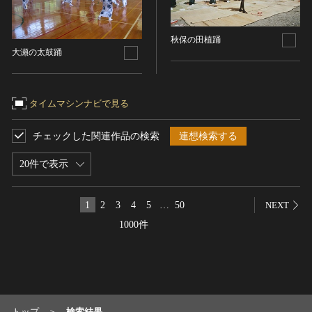
染織
陶芸
秋保の田植踊
大瀬の太鼓踊
その他
生活文化
生活文化（食文化を除く）
タイムマシンナビで見る
食文化
その他
チェックした関連作品の検索
連想検索する
民俗
20件で表示
有形民俗文化財
無形民俗文化財
1
2
3
4
5
…
50
NEXT
史跡
1000件
古墳
社寺跡又は旧境内
城跡
集落跡
その他
トップ
検索結果