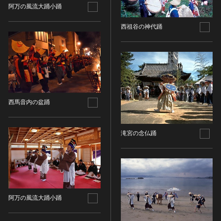
油彩画
江戸 [日本]
阿万の風流大踊小踊
指定区分
水彩
明治 [日本]
西祖谷の神代踊
素描
指定区分を選択
大正 [日本]
東洋画(日本画を除く)
昭和以降 [日本]
国宝
メディア（動画等）
その他
昭和 [日本]
重要文化財
メディア（動画等）を選択
版画
平成 [日本]
登録有形文化財
木版画
令和 [日本]
動画
重要無形文化財
画像ライセンス
銅版画
旧石器 [朝鮮半島]
西馬音内の盆踊
高画質画像
登録無形文化財
画像ライセンスを選択
リトグラフ（石版画）
新石器 [朝鮮半島]
記録作成等の措置を講ずべき無形文化財
シルクスクリーン
青銅器 [朝鮮半島]
CC0
滝宮の念仏踊
重要有形民俗文化財
検索する
その他
鉄器 [朝鮮半島]
PDM
重要無形民俗文化財
彫刻
原三国・朝鮮三国 [朝鮮半島]
CC BY（表示）
入力情報をクリア
登録無形民俗文化財
20件で表示
木像
原三国・朝鮮三国 [朝鮮半島]
CC BY-SA（表示—継承）
記録作成等の措置を講ずべき無形の民俗文化財
金属像
新羅 [朝鮮半島]
CC BY-ND（表示—改変禁止）
史跡
連想検索
石像
高麗 [朝鮮半島]
阿万の風流大踊小踊
CC BY-NC（表示—非営利）
名勝
石膏像
朝鮮 [朝鮮半島]
CC BY-NC-SA（表示—非営利—継承）
天然記念物