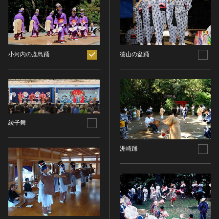
ヘルプ
このサイトについて
世界遺産
時代
関連サイトリンク
無形文化遺産
時代を選択
サイトマップ
動画で見る無形の文化財
小河内の鹿島踊
徳山の盆踊
サイトのご意見はこちら
旧石器 [日本]
分野
縄文 [日本]
分野を選択
弥生 [日本]
文化遺産データベース
建造物
古墳 [日本]
所在地（都道府県）
国指定文化財等データベース
綾子舞
宗教建築
飛鳥 [日本]
所在地（都道府県）を選択
城郭建築
奈良 [日本]
洲崎踊
住居建築
所在地（市区町村）
平安 [日本]
近世以前その他
鎌倉 [日本]
所在地（市区町村）を選択
近代その他
南北朝 [日本]
所蔵館
絵画
室町 [日本]
日本画
安土・桃山 [日本]