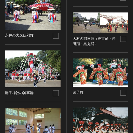
金属製品類
五代十国 [中国]
COPYRIGHT NOT EVALUATED（著作権未評価）
文化財保存技術
木簡・木製品類
宋 [中国]
COPYRIGHT UNDETERMINED（著作権未決定）
地方指定文化財
骨角・牙・貝製品類
元 [中国]
NO KNOWN COPYRIGHT（知る限り著作権なし）
その他
COPYRIGHT UNDETERMINED - JP ORPHAN
明 [中国]
WORK（著作権未決定-裁定制度利用著作物）
歴史資料／書跡・典籍／古文書
清 [中国]
永井の大念仏剣舞
大村の郡三踊（寿古踊・沖
文書・書籍
近現代 [中国]
田踊・黒丸踊）
絵図・地図
その他
伝統芸能
能楽
文楽
歌舞伎
綾子舞
勝手神社の神事踊
音楽
その他
工芸技術
金工
漆芸