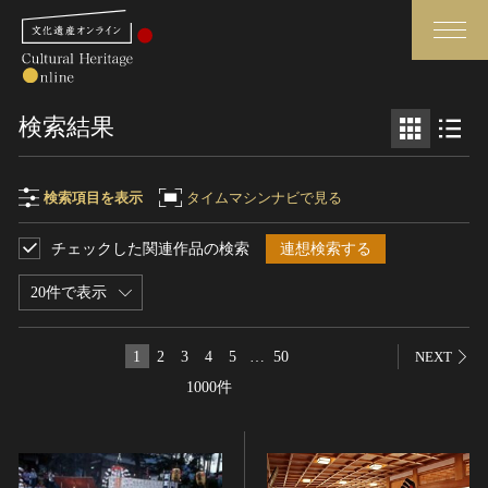
検索
検索結果
さらに詳細検索
検索項目を表示
タイムマシンナビで見る
チェックした関連作品の検索
連想検索する
検索項目
閉じる
さらに詳細検索
20件で表示
フリーワード
トップ
媒体資料・関連記事等
1
2
3
4
5
…
50
NEXT
作品一覧
博物館、美術館の皆さまへ
1000件
作品名
カテゴリで見る
文化庁よりご挨拶
世界遺産と無形文化遺産
今月のみどころ
全国の美術館・博物館
お知らせ一覧
制作者名