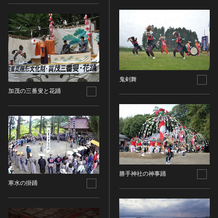
その他
近現代 [朝鮮半島]
CC BY-NC-ND（表示—非営利—改変禁止）
特別史跡
工芸品
旧石器 [中国]
IN COPYRIGHT（著作権あり）
特別名勝
金工
新石器 [中国]
IN COPYRIGHT - EU ORPHAN WORK（著作権あり-
特別天然記念物
漆工
夏 [中国]
EU孤児著作物）
連想検索する
重要文化的景観
染織
殷（商） [中国]
IN COPYRIGHT - EDUCATIONAL USE
重要伝統的建造物群保存地区
PERMITTED（著作権あり-教育目的の利用可）
入力情報をクリア
陶磁
周 [中国]
20件で表示
選定保存技術
鬼剣舞
IN COPYRIGHT - NONCOMMERCIAL USE
ガラス
春秋時代 [中国]
PERMITTED（著作権あり-非営利目的の利用可）
未指定
加茂の三番叟と花踊
その他
戦国時代 [中国]
IN COPYRIGHT - RIGHTSHOLDER(S) UNLOCATABLE
有形文化財(建造物)
その他の美術
秦 [中国]
OR UNIDENTIFIABLE（著作権あり-著作権者不明）
有形文化財(美術工芸品)
写真
漢 [中国]
NO COPYRIGHT - CONTRACTUAL
無形文化財
RESTRICTIONS（著作権なし-契約による制限あり）
デザイン
三国 [中国]
民俗文化財(有形民俗文化財)
NO COPYRIGHT - NONCOMMERCIAL USE ONLY（著
書
晋 [中国]
民俗文化財(無形民俗文化財)
作権なし-非営利目的のみ利用可）
その他
五胡十六国 [中国]
記念物(史跡)
NO COPYRIGHT - OTHER KNOWN LEGAL
勝手神社の神事踊
考古資料
南北朝（六朝） [中国]
RESTRICTIONS（著作権なし-他の法的制限あり）
寒水の掛踊
記念物(名勝)
石器・石製品類
隋 [中国]
NO COPYRIGHT - UNITED STATES（著作権なし-米国
記念物(天然記念物)
土器・土製品類
唐 [中国]
の法律上）
伝統的建造物群保存地区