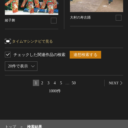
染織
陶芸
大村の寿古踊
綾子舞
その他
生活文化
生活文化（食文化を除く）
タイムマシンナビで見る
食文化
チェックした関連作品の検索
連想検索する
その他
民俗
20件で表示
有形民俗文化財
無形民俗文化財
1
2
3
4
5
…
50
NEXT
史跡
1000件
古墳
社寺跡又は旧境内
城跡
集落跡
トップ
検索結果
その他