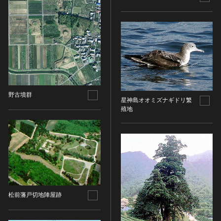
油彩画
江戸 [日本]
指定区分
水彩
明治 [日本]
素描
指定区分を選択
大正 [日本]
東洋画(日本画を除く)
昭和以降 [日本]
国宝
メディア（動画等）
その他
昭和 [日本]
重要文化財
メディア（動画等）を選択
版画
平成 [日本]
登録有形文化財
木版画
令和 [日本]
動画
重要無形文化財
画像ライセンス
野古墳群
銅版画
旧石器 [朝鮮半島]
星神島オオミズナギドリ繁
高画質画像
登録無形文化財
殖地
画像ライセンスを選択
リトグラフ（石版画）
新石器 [朝鮮半島]
記録作成等の措置を講ずべき無形文化財
シルクスクリーン
青銅器 [朝鮮半島]
CC0
重要有形民俗文化財
検索する
その他
鉄器 [朝鮮半島]
PDM
重要無形民俗文化財
彫刻
原三国・朝鮮三国 [朝鮮半島]
CC BY（表示）
入力情報をクリア
登録無形民俗文化財
20件で表示
木像
原三国・朝鮮三国 [朝鮮半島]
CC BY-SA（表示—継承）
記録作成等の措置を講ずべき無形の民俗文化財
金属像
新羅 [朝鮮半島]
CC BY-ND（表示—改変禁止）
史跡
連想検索
石像
松前藩戸切地陣屋跡
高麗 [朝鮮半島]
CC BY-NC（表示—非営利）
名勝
石膏像
朝鮮 [朝鮮半島]
CC BY-NC-SA（表示—非営利—継承）
天然記念物