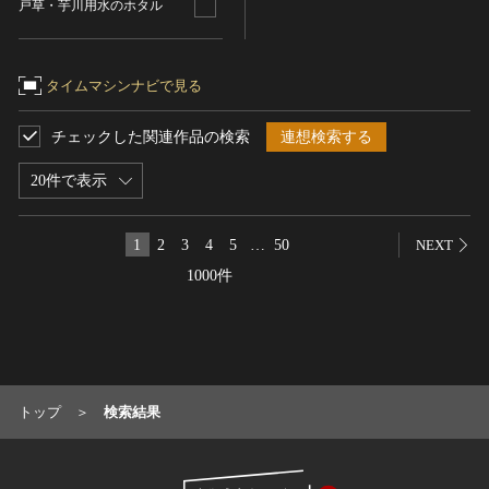
戸草・芋川用水のホタル
名勝
庭園
タイムマシンナビで見る
渓谷・渓流
海浜
チェックした関連作品の検索
連想検索する
山岳
その他
20件で表示
天然記念物
動物
1
2
3
4
5
…
50
NEXT
植物
1000件
地質鉱物
天然保護区域
文化的景観
伝統的建造物群
トップ
検索結果
武家町
宿場町
港町