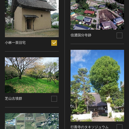
ヘルプ
このサイトについて
世界遺産
時代
関連サイトリンク
無形文化遺産
時代を選択
サイトマップ
動画で見る無形の文化財
信濃国分寺跡
サイトのご意見はこちら
小林一茶旧宅
旧石器 [日本]
分野
縄文 [日本]
分野を選択
弥生 [日本]
文化遺産データベース
建造物
古墳 [日本]
所在地（都道府県）
国指定文化財等データベース
宗教建築
飛鳥 [日本]
所在地（都道府県）を選択
城郭建築
奈良 [日本]
住居建築
所在地（市区町村）
平安 [日本]
近世以前その他
芝山古墳群
鎌倉 [日本]
所在地（市区町村）を選択
近代その他
南北朝 [日本]
所蔵館
絵画
室町 [日本]
日本画
安土・桃山 [日本]
行善寺のタキソジュウム