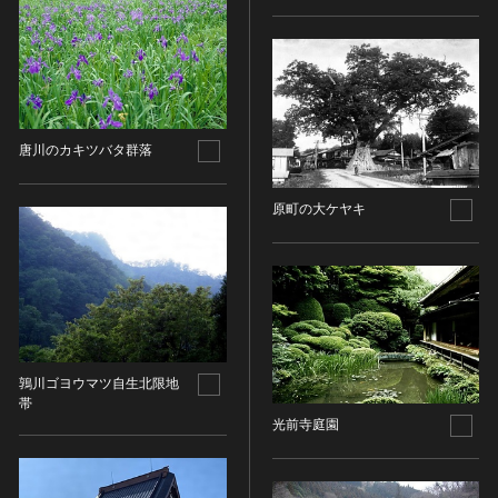
金属製品類
五代十国 [中国]
COPYRIGHT NOT EVALUATED（著作権未評価）
文化財保存技術
木簡・木製品類
宋 [中国]
COPYRIGHT UNDETERMINED（著作権未決定）
地方指定文化財
骨角・牙・貝製品類
元 [中国]
NO KNOWN COPYRIGHT（知る限り著作権なし）
その他
COPYRIGHT UNDETERMINED - JP ORPHAN
明 [中国]
WORK（著作権未決定-裁定制度利用著作物）
歴史資料／書跡・典籍／古文書
清 [中国]
唐川のカキツバタ群落
文書・書籍
近現代 [中国]
絵図・地図
原町の大ケヤキ
その他
伝統芸能
能楽
文楽
歌舞伎
音楽
鶉川ゴヨウマツ自生北限地
その他
帯
光前寺庭園
工芸技術
金工
漆芸