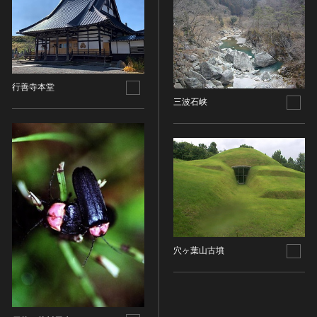
染織
陶芸
その他
生活文化
行善寺本堂
生活文化（食文化を除く）
三波石峡
食文化
その他
民俗
有形民俗文化財
無形民俗文化財
史跡
古墳
穴ヶ葉山古墳
社寺跡又は旧境内
城跡
集落跡
その他