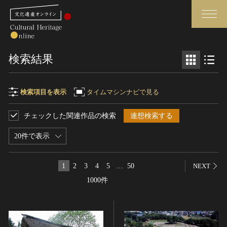
検索
検索結果
さらに詳細検索
検索項目を表示
タイムマシンナビで見る
チェックした関連作品の検索
連想検索する
検索項目
閉じる
さらに詳細検索
20件で表示
フリーワード
トップ
媒体資料・関連記事等
1
2
3
4
5
…
50
NEXT
作品一覧
博物館、美術館の皆さまへ
1000件
作品名
カテゴリで見る
文化庁よりご挨拶
世界遺産と無形文化遺産
今月のみどころ
全国の美術館・博物館
お知らせ一覧
制作者名