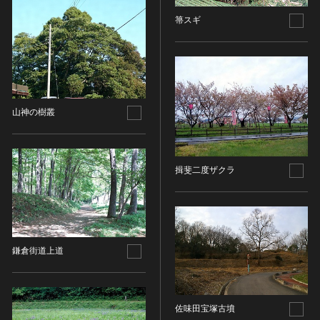
その他
近現代 [朝鮮半島]
CC BY-NC-ND（表示—非営利—改変禁止）
特別史跡
箒スギ
工芸品
旧石器 [中国]
IN COPYRIGHT（著作権あり）
特別名勝
金工
新石器 [中国]
IN COPYRIGHT - EU ORPHAN WORK（著作権あり-
特別天然記念物
漆工
夏 [中国]
EU孤児著作物）
連想検索する
重要文化的景観
染織
殷（商） [中国]
IN COPYRIGHT - EDUCATIONAL USE
重要伝統的建造物群保存地区
PERMITTED（著作権あり-教育目的の利用可）
入力情報をクリア
陶磁
周 [中国]
20件で表示
山神の樹叢
選定保存技術
IN COPYRIGHT - NONCOMMERCIAL USE
ガラス
春秋時代 [中国]
PERMITTED（著作権あり-非営利目的の利用可）
未指定
その他
戦国時代 [中国]
IN COPYRIGHT - RIGHTSHOLDER(S) UNLOCATABLE
有形文化財(建造物)
その他の美術
秦 [中国]
OR UNIDENTIFIABLE（著作権あり-著作権者不明）
揖斐二度ザクラ
有形文化財(美術工芸品)
写真
漢 [中国]
NO COPYRIGHT - CONTRACTUAL
無形文化財
RESTRICTIONS（著作権なし-契約による制限あり）
デザイン
三国 [中国]
民俗文化財(有形民俗文化財)
NO COPYRIGHT - NONCOMMERCIAL USE ONLY（著
書
晋 [中国]
民俗文化財(無形民俗文化財)
作権なし-非営利目的のみ利用可）
その他
五胡十六国 [中国]
鎌倉街道上道
記念物(史跡)
NO COPYRIGHT - OTHER KNOWN LEGAL
考古資料
南北朝（六朝） [中国]
RESTRICTIONS（著作権なし-他の法的制限あり）
記念物(名勝)
石器・石製品類
隋 [中国]
NO COPYRIGHT - UNITED STATES（著作権なし-米国
記念物(天然記念物)
土器・土製品類
唐 [中国]
の法律上）
佐味田宝塚古墳
伝統的建造物群保存地区