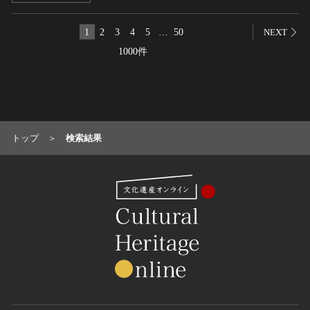
名勝
1
2
3
4
5
…
50
NEXT
庭園
1000件
渓谷・渓流
海浜
山岳
その他
天然記念物
トップ
検索結果
動物
植物
地質鉱物
天然保護区域
文化的景観
伝統的建造物群
武家町
宿場町
港町