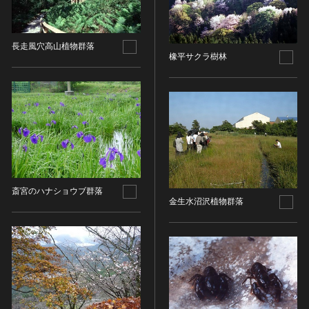
油彩画
江戸 [日本]
指定区分
水彩
明治 [日本]
素描
指定区分を選択
大正 [日本]
長走風穴高山植物群落
橡平サクラ樹林
東洋画(日本画を除く)
昭和以降 [日本]
国宝
メディア（動画等）
その他
昭和 [日本]
重要文化財
メディア（動画等）を選択
版画
平成 [日本]
登録有形文化財
木版画
令和 [日本]
動画
重要無形文化財
画像ライセンス
銅版画
旧石器 [朝鮮半島]
高画質画像
登録無形文化財
画像ライセンスを選択
リトグラフ（石版画）
新石器 [朝鮮半島]
記録作成等の措置を講ずべき無形文化財
シルクスクリーン
青銅器 [朝鮮半島]
CC0
重要有形民俗文化財
斎宮のハナショウブ群落
検索する
その他
鉄器 [朝鮮半島]
金生水沼沢植物群落
PDM
重要無形民俗文化財
彫刻
原三国・朝鮮三国 [朝鮮半島]
CC BY（表示）
入力情報をクリア
登録無形民俗文化財
20件で表示
木像
原三国・朝鮮三国 [朝鮮半島]
CC BY-SA（表示—継承）
記録作成等の措置を講ずべき無形の民俗文化財
金属像
新羅 [朝鮮半島]
CC BY-ND（表示—改変禁止）
史跡
連想検索
石像
高麗 [朝鮮半島]
CC BY-NC（表示—非営利）
名勝
石膏像
朝鮮 [朝鮮半島]
CC BY-NC-SA（表示—非営利—継承）
天然記念物