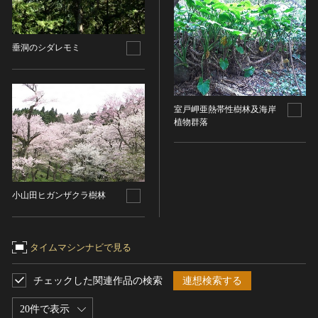
染織
陶芸
垂洞のシダレモミ
その他
生活文化
生活文化（食文化を除く）
室戸岬亜熱帯性樹林及海岸
食文化
植物群落
その他
民俗
有形民俗文化財
小山田ヒガンザクラ樹林
無形民俗文化財
史跡
古墳
タイムマシンナビで見る
社寺跡又は旧境内
城跡
チェックした関連作品の検索
連想検索する
集落跡
20件で表示
その他