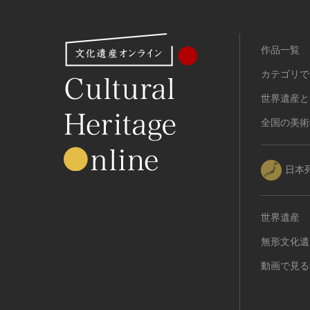
有形民俗文化財
無形民俗文化財
作品一覧
史跡
古墳
カテゴリで
社寺跡又は旧境内
世界遺産と
城跡
全国の美術
集落跡
その他
名勝
日本
庭園
渓谷・渓流
世界遺産
海浜
無形文化遺
山岳
その他
動画で見る
天然記念物
動物