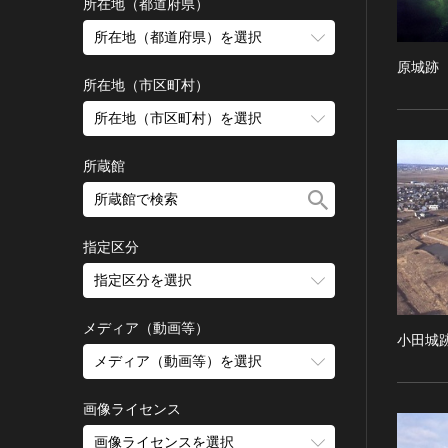
古墳 [日本]
所在地（都道府県）
宗教建築
飛鳥 [日本]
所在地（都道府県）を選択
城郭建築
奈良 [日本]
原城跡
住居建築
所在地（市区町村）
平安 [日本]
近世以前その他
鎌倉 [日本]
所在地（市区町村）を選択
近代その他
南北朝 [日本]
所蔵館
絵画
室町 [日本]
日本画
安土・桃山 [日本]
油彩画
江戸 [日本]
指定区分
水彩
明治 [日本]
素描
指定区分を選択
大正 [日本]
東洋画(日本画を除く)
昭和以降 [日本]
国宝
メディア（動画等）
その他
昭和 [日本]
小田城
重要文化財
メディア（動画等）を選択
版画
平成 [日本]
登録有形文化財
木版画
令和 [日本]
動画
重要無形文化財
画像ライセンス
銅版画
旧石器 [朝鮮半島]
高画質画像
登録無形文化財
画像ライセンスを選択
リトグラフ（石版画）