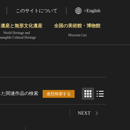
このサイトについて
>English
界遺産と無形文化遺産
全国の美術館・博物館
World Heritage and
Museum List
ntangible Cultural Heritage
今月のみどころ
動画で見る無形の文化財
地域から見る
した関連作品の検索
連想検索する
NEXT