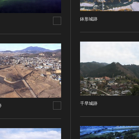
鉢形城跡
千早城跡
跡