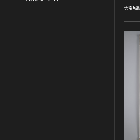
目的の利用可）
写真
有形文化財(建造物)
漢 [中国]
大宝城
IN COPYRIGHT -
デザイン
有形文化財(美術工芸品)
三国 [中国]
NONCOMMERCIAL USE
PERMITTED（著作権あり-非営
書
無形文化財
晋 [中国]
利目的の利用可）
その他
民俗文化財(有形民俗文化財)
五胡十六国 [中国]
IN COPYRIGHT -
考古資料
民俗文化財(無形民俗文化財)
南北朝（六朝） [中国]
RIGHTSHOLDER(S)
石器・石製品類
記念物(史跡)
隋 [中国]
UNLOCATABLE OR
UNIDENTIFIABLE（著作権あ
土器・土製品類
記念物(名勝)
唐 [中国]
り-著作権者不明）
金属製品類
記念物(天然記念物)
五代十国 [中国]
NO COPYRIGHT -
木簡・木製品類
伝統的建造物群保存地区
宋 [中国]
CONTRACTUAL
骨角・牙・貝製品類
文化財保存技術
元 [中国]
RESTRICTIONS（著作権なし-
契約による制限あり）
その他
地方指定文化財
明 [中国]
NO COPYRIGHT -
歴史資料／書跡・典籍／古文書
清 [中国]
NONCOMMERCIAL USE
文書・書籍
近現代 [中国]
ONLY（著作権なし-非営利目的
絵図・地図
のみ利用可）
その他
NO COPYRIGHT - OTHER
KNOWN LEGAL
伝統芸能