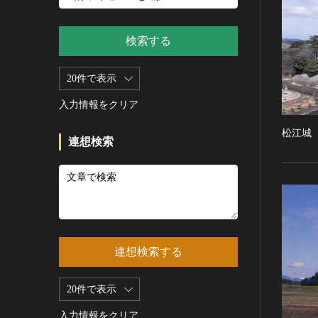
新石器 [朝鮮半島]
記録作成等の措置を講ずべき無
シルクスクリーン
青銅器 [朝鮮半島]
形文化財
CC0
その他
鉄器 [朝鮮半島]
検索する
重要有形民俗文化財
PDM
彫刻
原三国・朝鮮三国 [朝鮮半島]
重要無形民俗文化財
CC BY（表示）
木像
20件で表示
原三国・朝鮮三国 [朝鮮半島]
登録無形民俗文化財
CC BY-SA（表示—継承）
金属像
新羅 [朝鮮半島]
記録作成等の措置を講ずべき無
入力情報をクリア
CC BY-ND（表示—改変禁止）
石像
形の民俗文化財
高麗 [朝鮮半島]
CC BY-NC（表示—非営利）
松江城
石膏像
史跡
朝鮮 [朝鮮半島]
連想検索
CC BY-NC-SA（表示—非営利—
その他
名勝
近現代 [朝鮮半島]
継承）
工芸品
天然記念物
旧石器 [中国]
CC BY-NC-ND（表示—非営利—
改変禁止）
金工
特別史跡
新石器 [中国]
IN COPYRIGHT（著作権あり）
漆工
特別名勝
夏 [中国]
IN COPYRIGHT - EU ORPHAN
染織
特別天然記念物
殷（商） [中国]
WORK（著作権あり-EU孤児著
連想検索する
陶磁
重要文化的景観
周 [中国]
作物）
ガラス
重要伝統的建造物群保存地区
春秋時代 [中国]
IN COPYRIGHT -
20件で表示
その他
EDUCATIONAL USE
選定保存技術
戦国時代 [中国]
PERMITTED（著作権あり-教育
その他の美術
入力情報をクリア
未指定
秦 [中国]