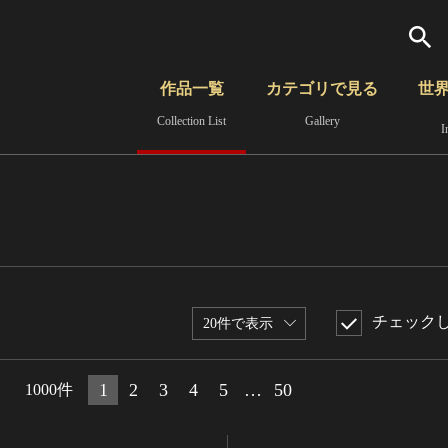
検索
作品一覧
カテゴリで見る
世
Collection List
Gallery
I
さらに詳細検索
覧
時代から見る
無形文化遺産
分野から見る
チェック
20件で表示
1
2
3
4
5
…
50
1000件