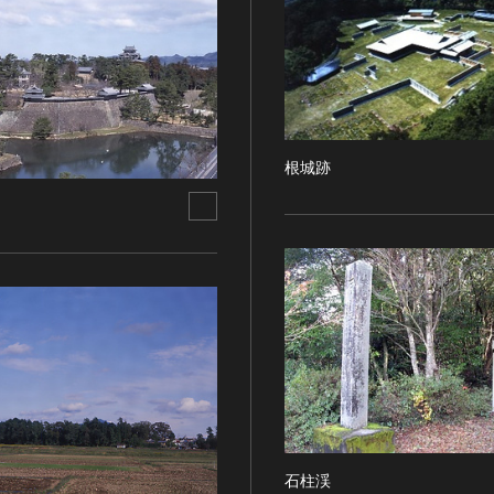
根城跡
石柱渓