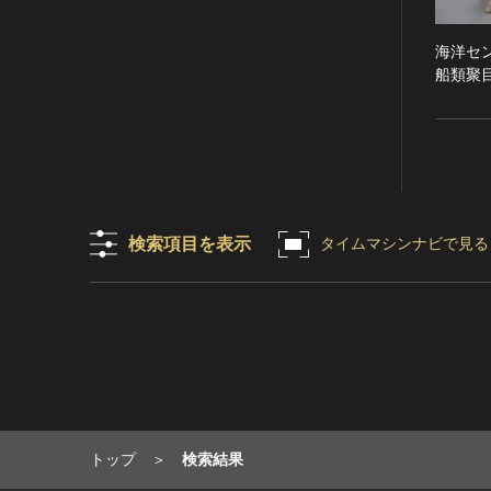
RESTRICTIONS（著作権なし-
能楽
他の法的制限あり）
海洋セ
文楽
NO COPYRIGHT - UNITED
船類聚目
歌舞伎
STATES（著作権なし-米国の法
律上）
音楽
COPYRIGHT NOT
その他
EVALUATED（著作権未評価）
工芸技術
COPYRIGHT
金工
UNDETERMINED（著作権未決
定）
漆芸
検索項目を表示
タイムマシンナビで見る
NO KNOWN COPYRIGHT（知
染織
る限り著作権なし）
陶芸
COPYRIGHT UNDETERMINED
その他
- JP ORPHAN WORK（著作権未
生活文化
決定-裁定制度利用著作物）
生活文化（食文化を除く）
食文化
その他
トップ
検索結果
民俗