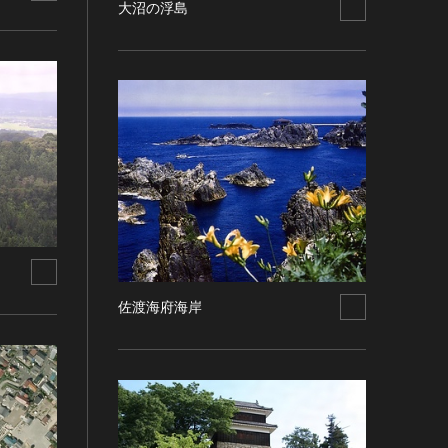
大沼の浮島
佐渡海府海岸