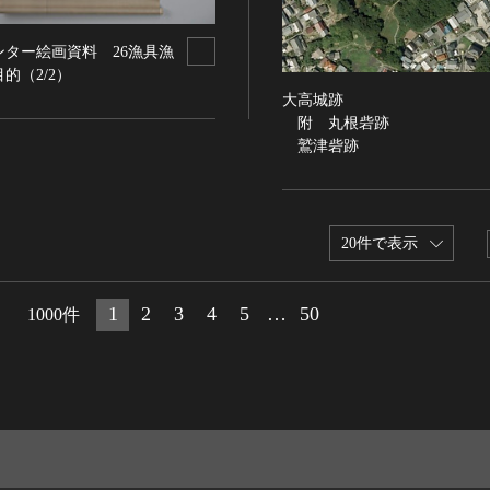
ンター絵画資料 26漁具漁
的（2/2）
大高城跡
附 丸根砦跡
鷲津砦跡
20件で表示
1
2
3
4
5
…
50
1000件