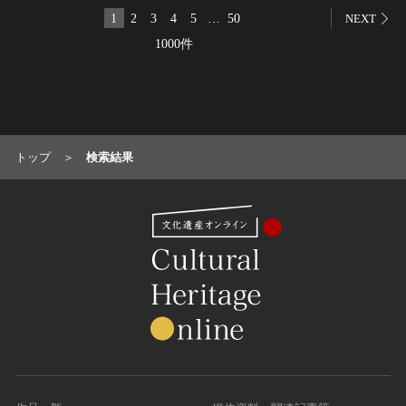
1
2
3
4
5
…
50
NEXT
名勝
1000件
庭園
渓谷・渓流
海浜
山岳
その他
トップ
検索結果
天然記念物
動物
植物
地質鉱物
天然保護区域
文化的景観
伝統的建造物群
武家町
宿場町
港町