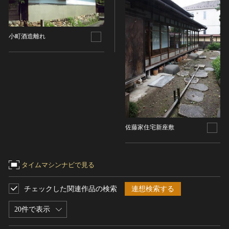
染織
陶芸
小町酒造離れ
その他
生活文化
生活文化（食文化を除く）
食文化
その他
民俗
佐藤家住宅新座敷
有形民俗文化財
無形民俗文化財
史跡
タイムマシンナビで見る
古墳
社寺跡又は旧境内
チェックした関連作品の検索
連想検索する
城跡
20件で表示
集落跡
その他