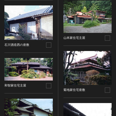
金属製品類
五代十国 [中国]
COPYRIGHT NOT EVALUATED（著作権未評価）
文化財保存技術
木簡・木製品類
宋 [中国]
COPYRIGHT UNDETERMINED（著作権未決定）
地方指定文化財
骨角・牙・貝製品類
元 [中国]
NO KNOWN COPYRIGHT（知る限り著作権なし）
その他
COPYRIGHT UNDETERMINED - JP ORPHAN
明 [中国]
WORK（著作権未決定-裁定制度利用著作物）
歴史資料／書跡・典籍／古文書
清 [中国]
文書・書籍
近現代 [中国]
山本家住宅主屋
絵図・地図
石川酒造西の座敷
その他
伝統芸能
能楽
文楽
歌舞伎
和智家住宅主屋
音楽
菊地家住宅座敷
その他
工芸技術
金工
漆芸