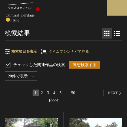
検索
検索結果
さらに詳細検索
検索項目を表示
タイムマシンナビで見る
チェックした関連作品の検索
連想検索する
検索項目
閉じる
さらに詳細検索
20件で表示
フリーワード
トップ
媒体資料・関連記事等
1
2
3
4
5
…
50
NEXT
作品一覧
博物館、美術館の皆さまへ
1000件
作品名
カテゴリで見る
文化庁よりご挨拶
世界遺産と無形文化遺産
今月のみどころ
全国の美術館・博物館
お知らせ一覧
制作者名