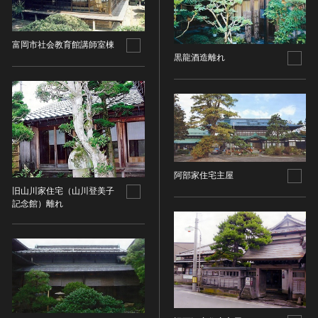
油彩画
江戸 [日本]
指定区分
水彩
明治 [日本]
素描
指定区分を選択
大正 [日本]
富岡市社会教育館講師室棟
黒龍酒造離れ
東洋画(日本画を除く)
昭和以降 [日本]
国宝
メディア（動画等）
その他
昭和 [日本]
重要文化財
メディア（動画等）を選択
版画
平成 [日本]
登録有形文化財
木版画
令和 [日本]
動画
重要無形文化財
画像ライセンス
銅版画
旧石器 [朝鮮半島]
高画質画像
登録無形文化財
画像ライセンスを選択
リトグラフ（石版画）
新石器 [朝鮮半島]
記録作成等の措置を講ずべき無形文化財
阿部家住宅主屋
シルクスクリーン
青銅器 [朝鮮半島]
CC0
旧山川家住宅（山川登美子
重要有形民俗文化財
検索する
その他
鉄器 [朝鮮半島]
記念館）離れ
PDM
重要無形民俗文化財
彫刻
原三国・朝鮮三国 [朝鮮半島]
CC BY（表示）
入力情報をクリア
登録無形民俗文化財
20件で表示
木像
原三国・朝鮮三国 [朝鮮半島]
CC BY-SA（表示—継承）
記録作成等の措置を講ずべき無形の民俗文化財
金属像
新羅 [朝鮮半島]
CC BY-ND（表示—改変禁止）
史跡
連想検索
石像
高麗 [朝鮮半島]
CC BY-NC（表示—非営利）
名勝
石膏像
朝鮮 [朝鮮半島]
CC BY-NC-SA（表示—非営利—継承）
天然記念物