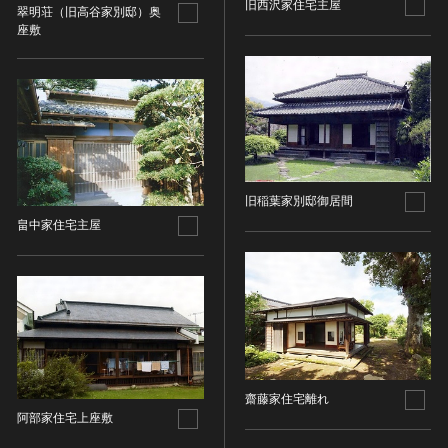
その他
近現代 [朝鮮半島]
旧西沢家住宅主屋
翠明荘（旧高谷家別邸）奥
CC BY-NC-ND（表示—非営利—改変禁止）
特別史跡
座敷
工芸品
旧石器 [中国]
IN COPYRIGHT（著作権あり）
特別名勝
金工
新石器 [中国]
IN COPYRIGHT - EU ORPHAN WORK（著作権あり-
特別天然記念物
漆工
夏 [中国]
EU孤児著作物）
連想検索する
重要文化的景観
染織
殷（商） [中国]
IN COPYRIGHT - EDUCATIONAL USE
重要伝統的建造物群保存地区
PERMITTED（著作権あり-教育目的の利用可）
入力情報をクリア
陶磁
周 [中国]
20件で表示
選定保存技術
IN COPYRIGHT - NONCOMMERCIAL USE
ガラス
春秋時代 [中国]
PERMITTED（著作権あり-非営利目的の利用可）
未指定
その他
戦国時代 [中国]
旧稲葉家別邸御居間
IN COPYRIGHT - RIGHTSHOLDER(S) UNLOCATABLE
有形文化財(建造物)
畠中家住宅主屋
その他の美術
秦 [中国]
OR UNIDENTIFIABLE（著作権あり-著作権者不明）
有形文化財(美術工芸品)
写真
漢 [中国]
NO COPYRIGHT - CONTRACTUAL
無形文化財
RESTRICTIONS（著作権なし-契約による制限あり）
デザイン
三国 [中国]
民俗文化財(有形民俗文化財)
NO COPYRIGHT - NONCOMMERCIAL USE ONLY（著
書
晋 [中国]
民俗文化財(無形民俗文化財)
作権なし-非営利目的のみ利用可）
その他
五胡十六国 [中国]
記念物(史跡)
NO COPYRIGHT - OTHER KNOWN LEGAL
考古資料
南北朝（六朝） [中国]
RESTRICTIONS（著作権なし-他の法的制限あり）
記念物(名勝)
石器・石製品類
隋 [中国]
齋藤家住宅離れ
NO COPYRIGHT - UNITED STATES（著作権なし-米国
記念物(天然記念物)
阿部家住宅上座敷
土器・土製品類
唐 [中国]
の法律上）
伝統的建造物群保存地区