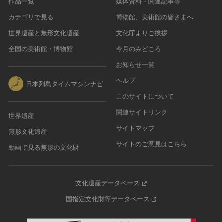
作品一覧
媒体資料・関連記事等
農・山村集落
カテゴリで見る
博物館、美術館の皆さまへ
その他
世界遺産と無形文化遺産
文化庁よりご挨拶
文化財保存技術
全国の美術館・博物館
今月のみどころ
建造物
お知らせ一覧
美術工芸品
伝統芸能
ヘルプ
日本列島タイムマシンナビ
工芸技術
このサイトについて
民俗芸能
関連サイトリンク
世界遺産
サイトマップ
無形文化遺産
サイトのご意見はこちら
動画で見る無形の文化財
文化遺産データベース
国指定文化財等データベース