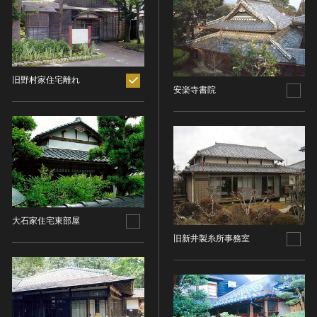
ヘルプ
このサイトについて
世界遺産
時代
関連サイトリンク
無形文化遺産
時代を選択
サイトマップ
動画で見る無形の文化財
旧野村家住宅離れ
安楽寺書院
サイトのご意見はこちら
旧石器 [日本]
分野
縄文 [日本]
分野を選択
弥生 [日本]
文化遺産データベース
建造物
古墳 [日本]
所在地（都道府県）
国指定文化財等データベース
宗教建築
飛鳥 [日本]
所在地（都道府県）を選択
城郭建築
奈良 [日本]
大石家住宅東部屋
住居建築
所在地（市区町村）
平安 [日本]
旧新井製糸所事務室
近世以前その他
鎌倉 [日本]
所在地（市区町村）を選択
近代その他
南北朝 [日本]
所蔵館
絵画
室町 [日本]
日本画
安土・桃山 [日本]