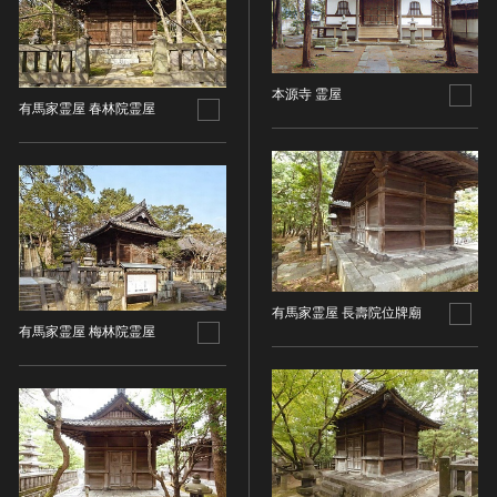
油彩画
江戸 [日本]
指定区分
水彩
明治 [日本]
素描
指定区分を選択
大正 [日本]
本源寺 霊屋
東洋画(日本画を除く)
昭和以降 [日本]
有馬家霊屋 春林院霊屋
国宝
メディア（動画等）
その他
昭和 [日本]
重要文化財
メディア（動画等）を選択
版画
平成 [日本]
登録有形文化財
木版画
令和 [日本]
動画
重要無形文化財
画像ライセンス
銅版画
旧石器 [朝鮮半島]
高画質画像
登録無形文化財
画像ライセンスを選択
リトグラフ（石版画）
新石器 [朝鮮半島]
記録作成等の措置を講ずべき無形文化財
シルクスクリーン
青銅器 [朝鮮半島]
CC0
重要有形民俗文化財
検索する
有馬家霊屋 長壽院位牌廟
その他
鉄器 [朝鮮半島]
PDM
有馬家霊屋 梅林院霊屋
重要無形民俗文化財
彫刻
原三国・朝鮮三国 [朝鮮半島]
CC BY（表示）
入力情報をクリア
登録無形民俗文化財
20件で表示
木像
原三国・朝鮮三国 [朝鮮半島]
CC BY-SA（表示—継承）
記録作成等の措置を講ずべき無形の民俗文化財
金属像
新羅 [朝鮮半島]
CC BY-ND（表示—改変禁止）
史跡
連想検索
石像
高麗 [朝鮮半島]
CC BY-NC（表示—非営利）
名勝
石膏像
朝鮮 [朝鮮半島]
CC BY-NC-SA（表示—非営利—継承）
天然記念物