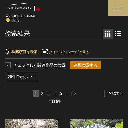
検索
検索結果
さらに詳細検索
検索項目を表示
タイムマシンナビで見る
チェックした関連作品の検索
連想検索する
検索項目
閉じる
さらに詳細検索
20件で表示
フリーワード
トップ
媒体資料・関連記事等
1
2
3
4
5
…
50
NEXT
作品一覧
博物館、美術館の皆さまへ
1000件
作品名
カテゴリで見る
文化庁よりご挨拶
世界遺産と無形文化遺産
今月のみどころ
全国の美術館・博物館
お知らせ一覧
制作者名