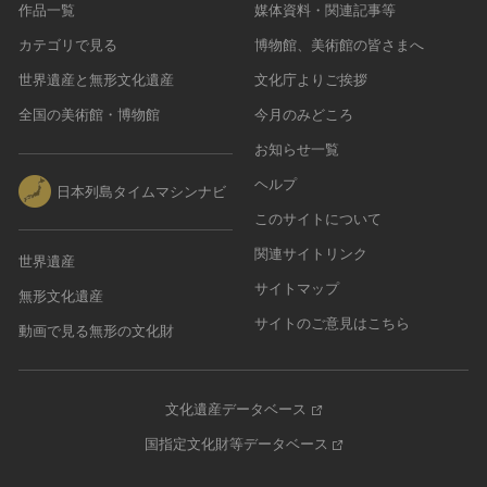
作品一覧
媒体資料・関連記事等
農・山村集落
カテゴリで見る
博物館、美術館の皆さまへ
その他
世界遺産と無形文化遺産
文化庁よりご挨拶
文化財保存技術
全国の美術館・博物館
今月のみどころ
建造物
美術工芸品
お知らせ一覧
伝統芸能
ヘルプ
日本列島タイムマシンナビ
工芸技術
このサイトについて
民俗芸能
関連サイトリンク
世界遺産
サイトマップ
無形文化遺産
サイトのご意見はこちら
動画で見る無形の文化財
文化遺産データベース
国指定文化財等データベース