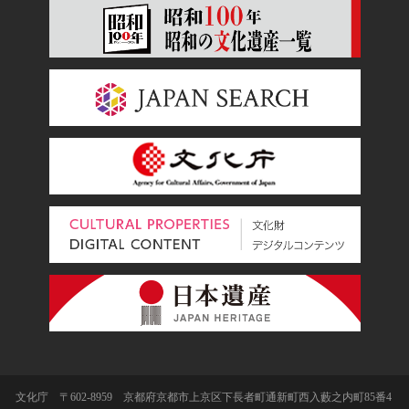
文化庁 〒602-8959 京都府京都市上京区下長者町通新町西入藪之内町85番4