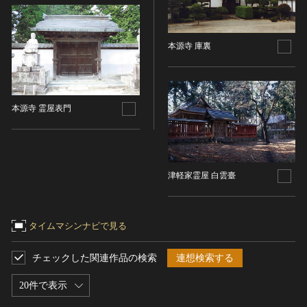
染織
陶芸
本源寺 庫裏
その他
生活文化
生活文化（食文化を除く）
本源寺 霊屋表門
食文化
その他
民俗
有形民俗文化財
津軽家霊屋 白雲臺
無形民俗文化財
史跡
タイムマシンナビで見る
古墳
社寺跡又は旧境内
チェックした関連作品の検索
連想検索する
城跡
20件で表示
集落跡
その他