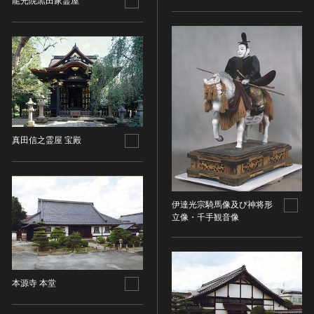
金属製品類
龍光院黒田家霊屋
五代十国 [中国]
COPYRIGHT NOT EVALUATED（著作権未評価）
文化財保存技術
木簡・木製品類
宋 [中国]
COPYRIGHT UNDETERMINED（著作権未決定）
地方指定文化財
骨角・牙・貝製品類
元 [中国]
NO KNOWN COPYRIGHT（知る限り著作権なし）
その他
COPYRIGHT UNDETERMINED - JP ORPHAN
明 [中国]
WORK（著作権未決定-裁定制度利用著作物）
歴史資料／書跡・典籍／古文書
清 [中国]
文書・書籍
近現代 [中国]
絵図・地図
その他
真田信之霊屋 宝殿
伝統芸能
能楽
文楽
伊達光宗騎馬像及び神将形
歌舞伎
立像・千手観音像
音楽
その他
工芸技術
本源寺 本堂
金工
漆芸