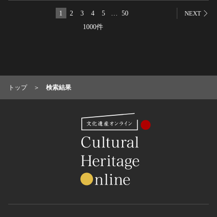
名勝
1
2
3
4
5
…
50
NEXT
庭園
1000件
渓谷・渓流
海浜
山岳
その他
トップ
検索結果
天然記念物
動物
植物
地質鉱物
天然保護区域
文化的景観
伝統的建造物群
武家町
宿場町
港町