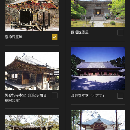
ヘルプ
このサイトについて
世界遺産
時代
関連サイトリンク
無形文化遺産
時代を選択
サイトマップ
動画で見る無形の文化財
圓通院霊屋
陽徳院霊屋
サイトのご意見はこちら
旧石器 [日本]
分野
縄文 [日本]
分野を選択
弥生 [日本]
文化遺産データベース
建造物
古墳 [日本]
所在地（都道府県）
国指定文化財等データベース
宗教建築
飛鳥 [日本]
所在地（都道府県）を選択
城郭建築
奈良 [日本]
住居建築
所在地（市区町村）
平安 [日本]
阿弥陀寺本堂（旧紀伊藩台
瑞巖寺本堂（元方丈）
近世以前その他
鎌倉 [日本]
徳院霊屋）
所在地（市区町村）を選択
近代その他
南北朝 [日本]
所蔵館
絵画
室町 [日本]
日本画
安土・桃山 [日本]