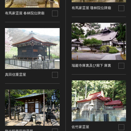
その他
近現代 [朝鮮半島]
CC BY-NC-ND（表示—非営利—改変禁止）
特別史跡
有馬家霊屋 瓊林院位牌廟
工芸品
旧石器 [中国]
IN COPYRIGHT（著作権あり）
有馬家霊屋 春林院位牌廟
特別名勝
金工
新石器 [中国]
IN COPYRIGHT - EU ORPHAN WORK（著作権あり-
特別天然記念物
漆工
夏 [中国]
EU孤児著作物）
連想検索する
重要文化的景観
染織
殷（商） [中国]
IN COPYRIGHT - EDUCATIONAL USE
重要伝統的建造物群保存地区
PERMITTED（著作権あり-教育目的の利用可）
入力情報をクリア
陶磁
周 [中国]
20件で表示
選定保存技術
IN COPYRIGHT - NONCOMMERCIAL USE
ガラス
春秋時代 [中国]
PERMITTED（著作権あり-非営利目的の利用可）
未指定
その他
戦国時代 [中国]
IN COPYRIGHT - RIGHTSHOLDER(S) UNLOCATABLE
有形文化財(建造物)
瑞巖寺庫裏及び廊下 庫裏
その他の美術
秦 [中国]
OR UNIDENTIFIABLE（著作権あり-著作権者不明）
有形文化財(美術工芸品)
写真
真田信重霊屋
漢 [中国]
NO COPYRIGHT - CONTRACTUAL
無形文化財
RESTRICTIONS（著作権なし-契約による制限あり）
デザイン
三国 [中国]
民俗文化財(有形民俗文化財)
NO COPYRIGHT - NONCOMMERCIAL USE ONLY（著
書
晋 [中国]
民俗文化財(無形民俗文化財)
作権なし-非営利目的のみ利用可）
その他
五胡十六国 [中国]
記念物(史跡)
NO COPYRIGHT - OTHER KNOWN LEGAL
考古資料
南北朝（六朝） [中国]
RESTRICTIONS（著作権なし-他の法的制限あり）
記念物(名勝)
石器・石製品類
隋 [中国]
NO COPYRIGHT - UNITED STATES（著作権なし-米国
記念物(天然記念物)
土器・土製品類
唐 [中国]
の法律上）
佐竹家霊屋
伝統的建造物群保存地区