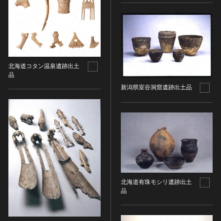
油彩画
江戸 [日本]
指定区分
水彩
明治 [日本]
素描
指定区分を選択
大正 [日本]
東洋画(日本画を除く)
昭和以降 [日本]
国宝
メディア（動画等）
その他
昭和 [日本]
重要文化財
北海道コタン温泉遺跡出土
メディア（動画等）を選択
版画
平成 [日本]
品
登録有形文化財
木版画
令和 [日本]
新潟県室谷洞窟遺跡出土品
動画
重要無形文化財
画像ライセンス
銅版画
旧石器 [朝鮮半島]
高画質画像
登録無形文化財
画像ライセンスを選択
リトグラフ（石版画）
新石器 [朝鮮半島]
記録作成等の措置を講ずべき無形文化財
シルクスクリーン
青銅器 [朝鮮半島]
CC0
重要有形民俗文化財
検索する
その他
鉄器 [朝鮮半島]
PDM
重要無形民俗文化財
彫刻
原三国・朝鮮三国 [朝鮮半島]
CC BY（表示）
入力情報をクリア
登録無形民俗文化財
20件で表示
木像
原三国・朝鮮三国 [朝鮮半島]
CC BY-SA（表示—継承）
記録作成等の措置を講ずべき無形の民俗文化財
金属像
北海道有珠モシリ遺跡出土
新羅 [朝鮮半島]
CC BY-ND（表示—改変禁止）
史跡
品
連想検索
石像
高麗 [朝鮮半島]
CC BY-NC（表示—非営利）
名勝
石膏像
朝鮮 [朝鮮半島]
CC BY-NC-SA（表示—非営利—継承）
天然記念物