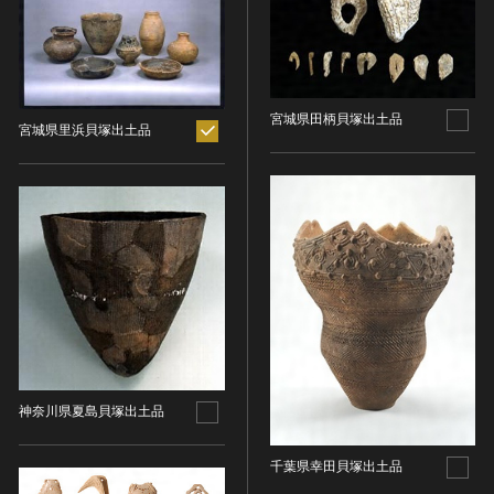
ヘルプ
このサイトについて
世界遺産
時代
関連サイトリンク
無形文化遺産
時代を選択
サイトマップ
動画で見る無形の文化財
宮城県田柄貝塚出土品
宮城県里浜貝塚出土品
サイトのご意見はこちら
旧石器 [日本]
分野
縄文 [日本]
分野を選択
弥生 [日本]
文化遺産データベース
建造物
古墳 [日本]
所在地（都道府県）
国指定文化財等データベース
宗教建築
飛鳥 [日本]
所在地（都道府県）を選択
城郭建築
奈良 [日本]
住居建築
所在地（市区町村）
平安 [日本]
近世以前その他
鎌倉 [日本]
所在地（市区町村）を選択
近代その他
南北朝 [日本]
神奈川県夏島貝塚出土品
所蔵館
絵画
室町 [日本]
千葉県幸田貝塚出土品
日本画
安土・桃山 [日本]