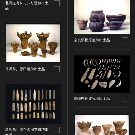
その他
近現代 [朝鮮半島]
北海道有珠モシリ遺跡出土
CC BY-NC-ND（表示—非営利—改変禁止）
特別史跡
品
工芸品
旧石器 [中国]
IN COPYRIGHT（著作権あり）
特別名勝
金工
新石器 [中国]
IN COPYRIGHT - EU ORPHAN WORK（著作権あり-
特別天然記念物
漆工
夏 [中国]
EU孤児著作物）
連想検索する
重要文化的景観
染織
殷（商） [中国]
IN COPYRIGHT - EDUCATIONAL USE
重要伝統的建造物群保存地区
奈良県橿原遺跡出土品
PERMITTED（著作権あり-教育目的の利用可）
入力情報をクリア
陶磁
周 [中国]
20件で表示
選定保存技術
IN COPYRIGHT - NONCOMMERCIAL USE
ガラス
春秋時代 [中国]
PERMITTED（著作権あり-非営利目的の利用可）
未指定
その他
戦国時代 [中国]
IN COPYRIGHT - RIGHTSHOLDER(S) UNLOCATABLE
有形文化財(建造物)
その他の美術
秦 [中国]
長野県川原田遺跡出土品
OR UNIDENTIFIABLE（著作権あり-著作権者不明）
有形文化財(美術工芸品)
写真
漢 [中国]
NO COPYRIGHT - CONTRACTUAL
無形文化財
RESTRICTIONS（著作権なし-契約による制限あり）
デザイン
三国 [中国]
民俗文化財(有形民俗文化財)
NO COPYRIGHT - NONCOMMERCIAL USE ONLY（著
書
晋 [中国]
民俗文化財(無形民俗文化財)
長崎県佐賀貝塚出土品
作権なし-非営利目的のみ利用可）
その他
五胡十六国 [中国]
記念物(史跡)
NO COPYRIGHT - OTHER KNOWN LEGAL
考古資料
南北朝（六朝） [中国]
RESTRICTIONS（著作権なし-他の法的制限あり）
記念物(名勝)
石器・石製品類
隋 [中国]
NO COPYRIGHT - UNITED STATES（著作権なし-米国
記念物(天然記念物)
土器・土製品類
唐 [中国]
の法律上）
新潟県小瀬ケ沢洞窟遺跡出
伝統的建造物群保存地区