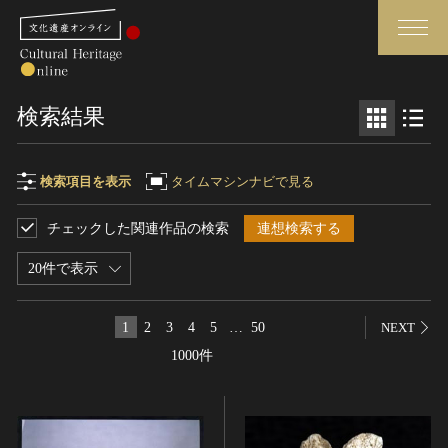
検索
検索結果
さらに詳細検索
検索項目を表示
タイムマシンナビで見る
チェックした関連作品の検索
連想検索する
検索項目
閉じる
さらに詳細検索
20件で表示
フリーワード
トップ
媒体資料・関連記事等
1
2
3
4
5
…
50
NEXT
作品一覧
博物館、美術館の皆さまへ
1000件
作品名
カテゴリで見る
文化庁よりご挨拶
世界遺産と無形文化遺産
今月のみどころ
全国の美術館・博物館
お知らせ一覧
制作者名