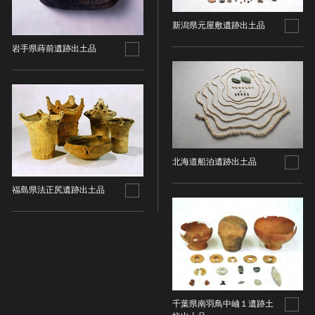
染織
新潟県元屋敷遺跡出土品
陶芸
岩手県蒔前遺跡出土品
その他
生活文化
生活文化（食文化を除く）
食文化
その他
民俗
北海道船泊遺跡出土品
有形民俗文化財
福島県法正尻遺跡出土品
無形民俗文化財
史跡
古墳
社寺跡又は旧境内
城跡
集落跡
千葉県南羽鳥中岫１遺跡土
その他