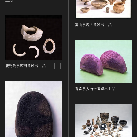
土品
金属製品類
五代十国 [中国]
COPYRIGHT NOT EVALUATED（著作権未評価）
文化財保存技術
木簡・木製品類
宋 [中国]
COPYRIGHT UNDETERMINED（著作権未決定）
地方指定文化財
骨角・牙・貝製品類
元 [中国]
NO KNOWN COPYRIGHT（知る限り著作権なし）
富山県境Ａ遺跡出土品
その他
COPYRIGHT UNDETERMINED - JP ORPHAN
明 [中国]
WORK（著作権未決定-裁定制度利用著作物）
歴史資料／書跡・典籍／古文書
清 [中国]
文書・書籍
近現代 [中国]
絵図・地図
その他
鹿児島県広田遺跡出土品
伝統芸能
能楽
文楽
青森県大石平遺跡出土品
歌舞伎
音楽
その他
工芸技術
金工
漆芸