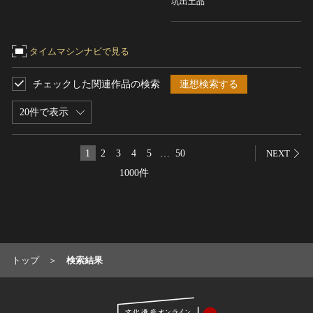
坑出土品
名勝
庭園
タイムマシンナビで見る
渓谷・渓流
海浜
チェックした関連作品の検索
連想検索する
山岳
20件で表示
その他
天然記念物
1
2
3
4
5
…
50
NEXT
動物
1000件
植物
地質鉱物
天然保護区域
文化的景観
伝統的建造物群
トップ
検索結果
武家町
宿場町
港町