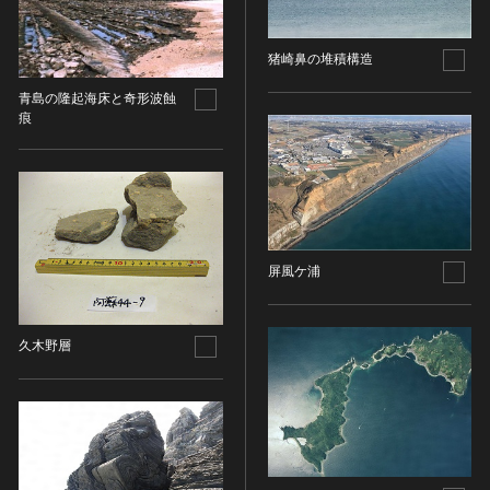
油彩画
江戸 [日本]
指定区分
水彩
明治 [日本]
猪崎鼻の堆積構造
素描
指定区分を選択
大正 [日本]
東洋画(日本画を除く)
青島の隆起海床と奇形波蝕
昭和以降 [日本]
国宝
痕
メディア（動画等）
その他
昭和 [日本]
重要文化財
メディア（動画等）を選択
版画
平成 [日本]
登録有形文化財
木版画
令和 [日本]
動画
重要無形文化財
画像ライセンス
銅版画
旧石器 [朝鮮半島]
高画質画像
登録無形文化財
画像ライセンスを選択
リトグラフ（石版画）
新石器 [朝鮮半島]
記録作成等の措置を講ずべき無形文化財
屏風ケ浦
シルクスクリーン
青銅器 [朝鮮半島]
CC0
重要有形民俗文化財
検索する
その他
鉄器 [朝鮮半島]
PDM
重要無形民俗文化財
彫刻
原三国・朝鮮三国 [朝鮮半島]
久木野層
CC BY（表示）
入力情報をクリア
登録無形民俗文化財
20件で表示
木像
原三国・朝鮮三国 [朝鮮半島]
CC BY-SA（表示—継承）
記録作成等の措置を講ずべき無形の民俗文化財
金属像
新羅 [朝鮮半島]
CC BY-ND（表示—改変禁止）
史跡
連想検索
石像
高麗 [朝鮮半島]
CC BY-NC（表示—非営利）
名勝
石膏像
朝鮮 [朝鮮半島]
CC BY-NC-SA（表示—非営利—継承）
天然記念物