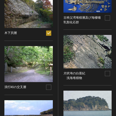
ヘルプ
このサイトについて
世界遺産
古秩父湾堆積層及び海棲哺
時代
関連サイトリンク
無形文化遺産
乳類化石群
時代を選択
サイトマップ
動画で見る無形の文化財
木下貝層
サイトのご意見はこちら
旧石器 [日本]
分野
縄文 [日本]
分野を選択
弥生 [日本]
文化遺産データベース
建造物
古墳 [日本]
所在地（都道府県）
国指定文化財等データベース
宗教建築
飛鳥 [日本]
所在地（都道府県）を選択
犬吠埼の白亜紀
城郭建築
奈良 [日本]
浅海堆積物
住居建築
所在地（市区町村）
平安 [日本]
浪打峠の交叉層
近世以前その他
鎌倉 [日本]
所在地（市区町村）を選択
近代その他
南北朝 [日本]
所蔵館
絵画
室町 [日本]
日本画
安土・桃山 [日本]