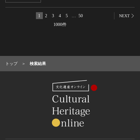
名勝
1
2
3
4
5
…
50
NEXT
庭園
1000件
渓谷・渓流
海浜
山岳
その他
天然記念物
トップ
検索結果
動物
植物
地質鉱物
天然保護区域
文化的景観
伝統的建造物群
武家町
宿場町
港町