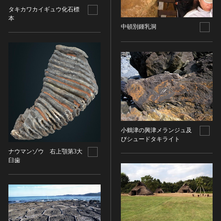
金属製品類
五代十国 [中国]
COPYRIGHT NOT EVALUATED（著作権未評価）
文化財保存技術
タキカワカイギュウ化石標
木簡・木製品類
宋 [中国]
COPYRIGHT UNDETERMINED（著作権未決定）
本
地方指定文化財
中頓別鍾乳洞
骨角・牙・貝製品類
元 [中国]
NO KNOWN COPYRIGHT（知る限り著作権なし）
その他
COPYRIGHT UNDETERMINED - JP ORPHAN
明 [中国]
WORK（著作権未決定-裁定制度利用著作物）
歴史資料／書跡・典籍／古文書
清 [中国]
文書・書籍
近現代 [中国]
絵図・地図
その他
伝統芸能
能楽
小鶴津の興津メランジュ及
文楽
びシュードタキライト
歌舞伎
ナウマンゾウ 右上顎第3大
臼歯
音楽
その他
工芸技術
金工
漆芸