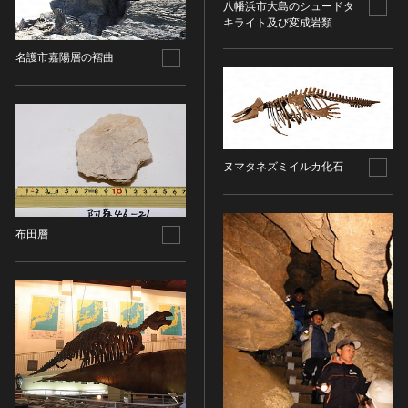
その他
近現代 [朝鮮半島]
八幡浜市大島のシュードタ
CC BY-NC-ND（表示—非営利—改変禁止）
特別史跡
キライト及び変成岩類
工芸品
旧石器 [中国]
IN COPYRIGHT（著作権あり）
特別名勝
金工
新石器 [中国]
名護市嘉陽層の褶曲
IN COPYRIGHT - EU ORPHAN WORK（著作権あり-
特別天然記念物
漆工
夏 [中国]
EU孤児著作物）
連想検索する
重要文化的景観
染織
殷（商） [中国]
IN COPYRIGHT - EDUCATIONAL USE
重要伝統的建造物群保存地区
PERMITTED（著作権あり-教育目的の利用可）
入力情報をクリア
陶磁
周 [中国]
20件で表示
選定保存技術
IN COPYRIGHT - NONCOMMERCIAL USE
ガラス
春秋時代 [中国]
ヌマタネズミイルカ化石
PERMITTED（著作権あり-非営利目的の利用可）
未指定
その他
戦国時代 [中国]
IN COPYRIGHT - RIGHTSHOLDER(S) UNLOCATABLE
有形文化財(建造物)
その他の美術
秦 [中国]
OR UNIDENTIFIABLE（著作権あり-著作権者不明）
有形文化財(美術工芸品)
写真
漢 [中国]
布田層
NO COPYRIGHT - CONTRACTUAL
無形文化財
RESTRICTIONS（著作権なし-契約による制限あり）
デザイン
三国 [中国]
民俗文化財(有形民俗文化財)
NO COPYRIGHT - NONCOMMERCIAL USE ONLY（著
書
晋 [中国]
民俗文化財(無形民俗文化財)
作権なし-非営利目的のみ利用可）
その他
五胡十六国 [中国]
記念物(史跡)
NO COPYRIGHT - OTHER KNOWN LEGAL
考古資料
南北朝（六朝） [中国]
RESTRICTIONS（著作権なし-他の法的制限あり）
記念物(名勝)
石器・石製品類
隋 [中国]
NO COPYRIGHT - UNITED STATES（著作権なし-米国
記念物(天然記念物)
土器・土製品類
唐 [中国]
の法律上）
伝統的建造物群保存地区