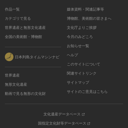
農・山村集落
作品一覧
媒体資料・関連記事等
その他
カテゴリで見る
博物館、美術館の皆さまへ
文化財保存技術
世界遺産と無形文化遺産
文化庁よりご挨拶
建造物
全国の美術館・博物館
今月のみどころ
美術工芸品
お知らせ一覧
伝統芸能
工芸技術
ヘルプ
日本列島タイムマシンナビ
民俗芸能
このサイトについて
関連サイトリンク
世界遺産
サイトマップ
無形文化遺産
サイトのご意見はこちら
動画で見る無形の文化財
文化遺産データベース
国指定文化財等データベース