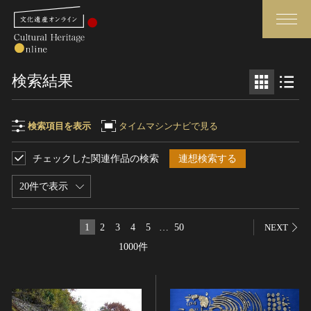
検索
検索結果
さらに詳細検索
検索項目を表示
タイムマシンナビで見る
チェックした関連作品の検索
連想検索する
検索項目
閉じる
さらに詳細検索
20件で表示
フリーワード
トップ
媒体資料・関連記事等
1
2
3
4
5
…
50
NEXT
作品一覧
博物館、美術館の皆さまへ
1000件
作品名
カテゴリで見る
文化庁よりご挨拶
世界遺産と無形文化遺産
今月のみどころ
全国の美術館・博物館
お知らせ一覧
制作者名