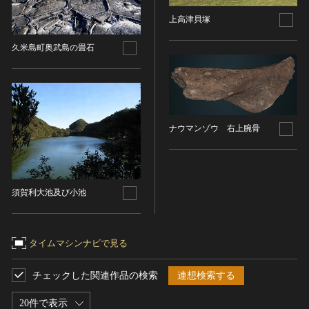
染織
上高津貝塚
陶芸
久米島町奥武島の畳石
その他
生活文化
生活文化（食文化を除く）
食文化
ナウマンゾウ 右上腕骨
その他
民俗
有形民俗文化財
無形民俗文化財
須賀利大池及び小池
史跡
古墳
タイムマシンナビで見る
社寺跡又は旧境内
城跡
チェックした関連作品の検索
連想検索する
集落跡
20件で表示
その他