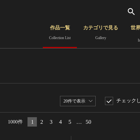
検索
作品一覧
カテゴリで見る
世
Collection List
Gallery
I
さらに詳細検索
覧
時代から見る
無形文化遺産
分野から見る
チェック
20件で表示
1
2
3
4
5
…
50
1000件