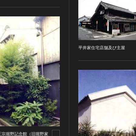
平井家住宅店舗及び主屋
正宗堀野記念館（旧堀野家