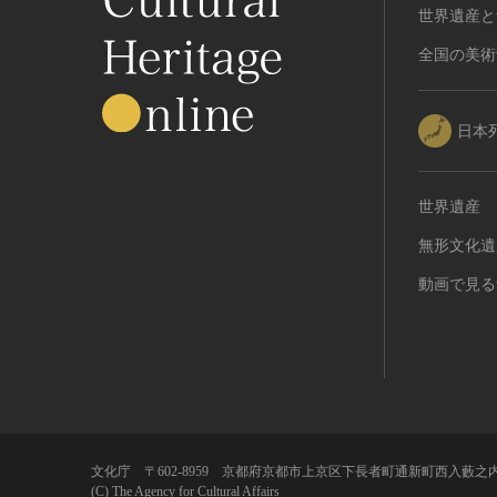
世界遺産と
植物
地質鉱物
全国の美術
天然保護区域
文化的景観
日本
伝統的建造物群
武家町
宿場町
世界遺産
港町
無形文化遺
農・山村集落
動画で見る
その他
文化財保存技術
建造物
美術工芸品
伝統芸能
工芸技術
文化庁 〒602-8959 京都府京都市上京区下長者町通新町西入藪之内
民俗芸能
(C) The Agency for Cultural Affairs