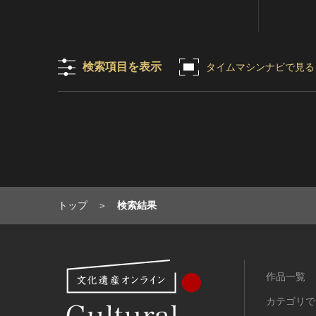
有形民俗文化財
無形民俗文化財
史跡
検索項目を表示
タイムマシンナビで見る
古墳
社寺跡又は旧境内
城跡
集落跡
その他
名勝
庭園
トップ
検索結果
渓谷・渓流
海浜
山岳
その他
作品一覧
天然記念物
カテゴリで
動物