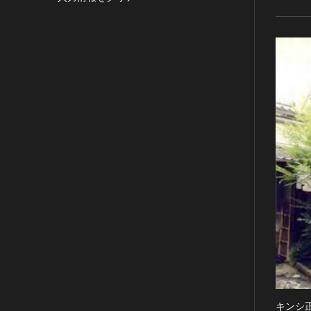
目的の利用可）
写真
有形文化財(建造物)
漢 [中国]
IN COPYRIGHT -
デザイン
有形文化財(美術工芸品)
三国 [中国]
NONCOMMERCIAL USE
PERMITTED（著作権あり-非営
書
無形文化財
晋 [中国]
利目的の利用可）
その他
民俗文化財(有形民俗文化財)
五胡十六国 [中国]
IN COPYRIGHT -
考古資料
民俗文化財(無形民俗文化財)
南北朝（六朝） [中国]
RIGHTSHOLDER(S)
石器・石製品類
記念物(史跡)
隋 [中国]
UNLOCATABLE OR
UNIDENTIFIABLE（著作権あ
土器・土製品類
記念物(名勝)
唐 [中国]
り-著作権者不明）
金属製品類
記念物(天然記念物)
五代十国 [中国]
NO COPYRIGHT -
木簡・木製品類
伝統的建造物群保存地区
宋 [中国]
CONTRACTUAL
骨角・牙・貝製品類
文化財保存技術
元 [中国]
RESTRICTIONS（著作権なし-
契約による制限あり）
その他
地方指定文化財
明 [中国]
NO COPYRIGHT -
歴史資料／書跡・典籍／古文書
清 [中国]
NONCOMMERCIAL USE
文書・書籍
近現代 [中国]
ONLY（著作権なし-非営利目的
絵図・地図
のみ利用可）
その他
NO COPYRIGHT - OTHER
KNOWN LEGAL
キンシ
伝統芸能