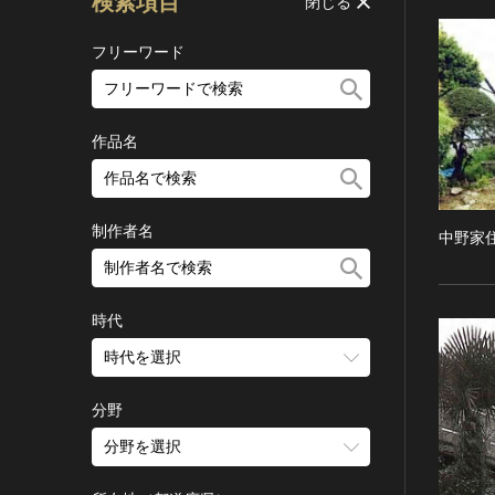
検索項目
閉じる
フリーワード
作品名
制作者名
中野家
時代
時代を選択
旧石器 [日本]
分野
縄文 [日本]
分野を選択
弥生 [日本]
建造物