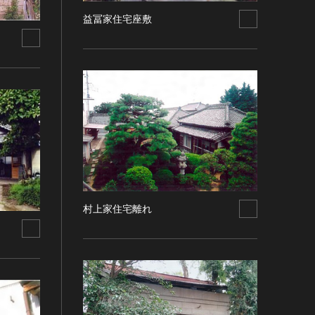
益冨家住宅座敷
村上家住宅離れ