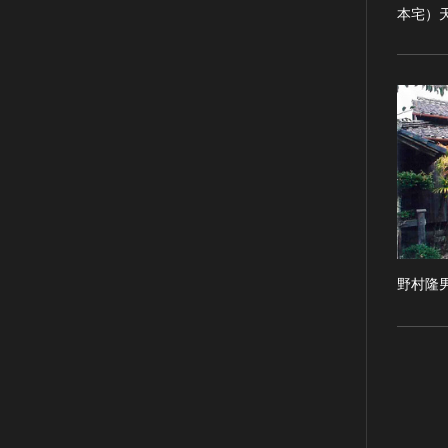
RESTRICTIONS（著作権なし-
本宅）
能楽
他の法的制限あり）
文楽
NO COPYRIGHT - UNITED
歌舞伎
STATES（著作権なし-米国の法
律上）
音楽
COPYRIGHT NOT
その他
EVALUATED（著作権未評価）
工芸技術
COPYRIGHT
金工
UNDETERMINED（著作権未決
定）
漆芸
NO KNOWN COPYRIGHT（知
染織
る限り著作権なし）
陶芸
野村隆
COPYRIGHT UNDETERMINED
その他
- JP ORPHAN WORK（著作権未
生活文化
決定-裁定制度利用著作物）
生活文化（食文化を除く）
食文化
その他
民俗