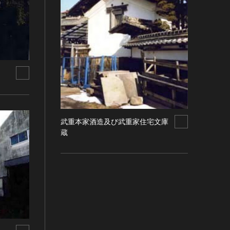
武重本家酒造及び武重家住宅文庫
蔵