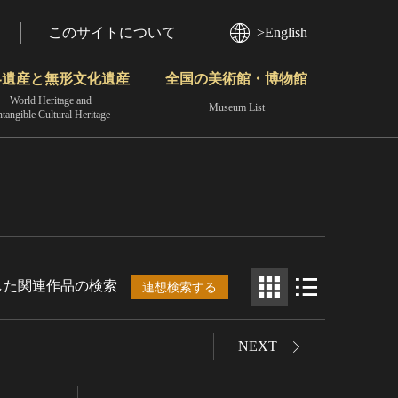
このサイトについて
>English
界遺産と無形文化遺産
全国の美術館・博物館
World Heritage and
Museum List
ntangible Cultural Heritage
今月のみどころ
動画で見る無形の文化財
地域から見る
した関連作品の検索
連想検索する
NEXT