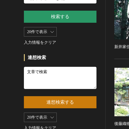
新石器 [朝鮮半島]
記録作成等の措置を講ずべき無
シルクスクリーン
青銅器 [朝鮮半島]
形文化財
CC0
その他
鉄器 [朝鮮半島]
検索する
重要有形民俗文化財
PDM
彫刻
原三国・朝鮮三国 [朝鮮半島]
重要無形民俗文化財
CC BY（表示）
木像
20件で表示
原三国・朝鮮三国 [朝鮮半島]
登録無形民俗文化財
CC BY-SA（表示—継承）
金属像
新羅 [朝鮮半島]
記録作成等の措置を講ずべき無
入力情報をクリア
CC BY-ND（表示—改変禁止）
新井家
石像
形の民俗文化財
高麗 [朝鮮半島]
CC BY-NC（表示—非営利）
石膏像
史跡
朝鮮 [朝鮮半島]
連想検索
CC BY-NC-SA（表示—非営利—
その他
名勝
近現代 [朝鮮半島]
継承）
工芸品
天然記念物
旧石器 [中国]
CC BY-NC-ND（表示—非営利—
改変禁止）
金工
特別史跡
新石器 [中国]
IN COPYRIGHT（著作権あり）
漆工
特別名勝
夏 [中国]
IN COPYRIGHT - EU ORPHAN
染織
特別天然記念物
殷（商） [中国]
WORK（著作権あり-EU孤児著
連想検索する
陶磁
重要文化的景観
周 [中国]
作物）
ガラス
重要伝統的建造物群保存地区
春秋時代 [中国]
IN COPYRIGHT -
20件で表示
その他
EDUCATIONAL USE
選定保存技術
戦国時代 [中国]
後藤織
PERMITTED（著作権あり-教育
その他の美術
入力情報をクリア
未指定
秦 [中国]