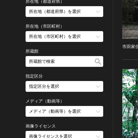
古墳 [日本]
所在地（都道府県）
宗教建築
飛鳥 [日本]
所在地（都道府県）を選択
城郭建築
奈良 [日本]
住居建築
所在地（市区町村）
平安 [日本]
近世以前その他
鎌倉 [日本]
所在地（市区町村）を選択
近代その他
南北朝 [日本]
市田家
所蔵館
絵画
室町 [日本]
日本画
安土・桃山 [日本]
油彩画
江戸 [日本]
指定区分
水彩
明治 [日本]
素描
指定区分を選択
大正 [日本]
東洋画(日本画を除く)
昭和以降 [日本]
国宝
メディア（動画等）
その他
昭和 [日本]
重要文化財
メディア（動画等）を選択
版画
平成 [日本]
登録有形文化財
木版画
令和 [日本]
動画
重要無形文化財
画像ライセンス
銅版画
旧石器 [朝鮮半島]
高画質画像
登録無形文化財
画像ライセンスを選択
リトグラフ（石版画）