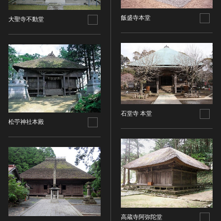
その他
近現代 [朝鮮半島]
CC BY-NC-ND（表示—非営利—改変禁止）
特別史跡
工芸品
旧石器 [中国]
飯盛寺本堂
大聖寺不動堂
IN COPYRIGHT（著作権あり）
特別名勝
金工
新石器 [中国]
IN COPYRIGHT - EU ORPHAN WORK（著作権あり-
特別天然記念物
漆工
夏 [中国]
EU孤児著作物）
連想検索する
重要文化的景観
染織
殷（商） [中国]
IN COPYRIGHT - EDUCATIONAL USE
重要伝統的建造物群保存地区
PERMITTED（著作権あり-教育目的の利用可）
入力情報をクリア
陶磁
周 [中国]
20件で表示
選定保存技術
IN COPYRIGHT - NONCOMMERCIAL USE
ガラス
春秋時代 [中国]
PERMITTED（著作権あり-非営利目的の利用可）
未指定
その他
戦国時代 [中国]
IN COPYRIGHT - RIGHTSHOLDER(S) UNLOCATABLE
有形文化財(建造物)
その他の美術
秦 [中国]
石堂寺 本堂
OR UNIDENTIFIABLE（著作権あり-著作権者不明）
有形文化財(美術工芸品)
松苧神社本殿
写真
漢 [中国]
NO COPYRIGHT - CONTRACTUAL
無形文化財
RESTRICTIONS（著作権なし-契約による制限あり）
デザイン
三国 [中国]
民俗文化財(有形民俗文化財)
NO COPYRIGHT - NONCOMMERCIAL USE ONLY（著
書
晋 [中国]
民俗文化財(無形民俗文化財)
作権なし-非営利目的のみ利用可）
その他
五胡十六国 [中国]
記念物(史跡)
NO COPYRIGHT - OTHER KNOWN LEGAL
考古資料
南北朝（六朝） [中国]
RESTRICTIONS（著作権なし-他の法的制限あり）
記念物(名勝)
石器・石製品類
隋 [中国]
NO COPYRIGHT - UNITED STATES（著作権なし-米国
記念物(天然記念物)
土器・土製品類
唐 [中国]
の法律上）
伝統的建造物群保存地区
高蔵寺阿弥陀堂