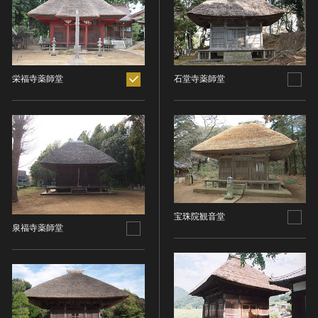
ヘルプ
このサイトについて
世界遺産
時代
関連サイトリンク
無形文化遺産
時代を選択
サイトマップ
動画で見る無形の文化財
栄福寺薬師堂
石堂寺薬師堂
サイトのご意見はこちら
旧石器 [日本]
分野
縄文 [日本]
分野を選択
弥生 [日本]
文化遺産データベース
建造物
古墳 [日本]
所在地（都道府県）
国指定文化財等データベース
宗教建築
飛鳥 [日本]
所在地（都道府県）を選択
城郭建築
奈良 [日本]
宝珠院観音堂
住居建築
所在地（市区町村）
平安 [日本]
泉福寺薬師堂
近世以前その他
鎌倉 [日本]
所在地（市区町村）を選択
近代その他
南北朝 [日本]
所蔵館
絵画
室町 [日本]
日本画
安土・桃山 [日本]