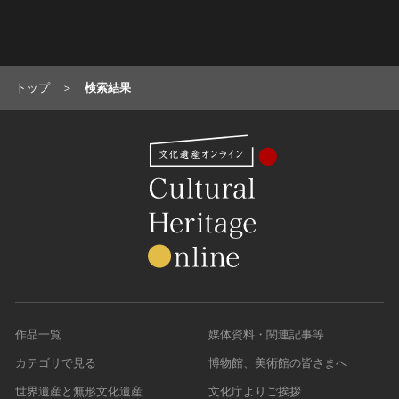
名勝
庭園
渓谷・渓流
トップ
検索結果
海浜
山岳
その他
天然記念物
動物
植物
地質鉱物
天然保護区域
文化的景観
伝統的建造物群
作品一覧
媒体資料・関連記事等
武家町
カテゴリで見る
博物館、美術館の皆さまへ
宿場町
世界遺産と無形文化遺産
文化庁よりご挨拶
港町