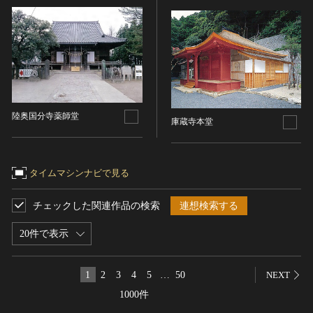
染織
陶芸
その他
生活文化
生活文化（食文化を除く）
食文化
陸奥国分寺薬師堂
庫蔵寺本堂
その他
民俗
タイムマシンナビで見る
有形民俗文化財
無形民俗文化財
チェックした関連作品の検索
連想検索する
史跡
古墳
20件で表示
社寺跡又は旧境内
城跡
1
2
3
4
5
…
50
NEXT
集落跡
1000件
その他