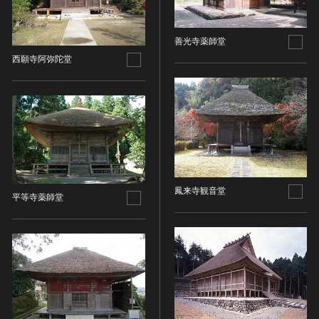
油彩画
江戸 [日本]
指定区分
水彩
明治 [日本]
善光寺薬師堂
素描
指定区分を選択
大正 [日本]
西願寺阿弥陀堂
東洋画(日本画を除く)
昭和以降 [日本]
国宝
メディア（動画等）
その他
昭和 [日本]
重要文化財
メディア（動画等）を選択
版画
平成 [日本]
登録有形文化財
木版画
令和 [日本]
動画
重要無形文化財
画像ライセンス
銅版画
旧石器 [朝鮮半島]
高画質画像
登録無形文化財
画像ライセンスを選択
リトグラフ（石版画）
新石器 [朝鮮半島]
記録作成等の措置を講ずべき無形文化財
シルクスクリーン
青銅器 [朝鮮半島]
CC0
鳳来寺観音堂
重要有形民俗文化財
平等寺薬師堂
検索する
その他
鉄器 [朝鮮半島]
PDM
重要無形民俗文化財
彫刻
原三国・朝鮮三国 [朝鮮半島]
CC BY（表示）
入力情報をクリア
登録無形民俗文化財
20件で表示
木像
原三国・朝鮮三国 [朝鮮半島]
CC BY-SA（表示—継承）
記録作成等の措置を講ずべき無形の民俗文化財
金属像
新羅 [朝鮮半島]
CC BY-ND（表示—改変禁止）
史跡
連想検索
石像
高麗 [朝鮮半島]
CC BY-NC（表示—非営利）
名勝
石膏像
朝鮮 [朝鮮半島]
CC BY-NC-SA（表示—非営利—継承）
天然記念物