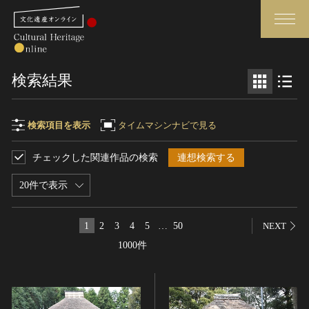
検索
検索結果
さらに詳細検索
検索項目を表示
タイムマシンナビで見る
チェックした関連作品の検索
連想検索する
検索項目
閉じる
さらに詳細検索
20件で表示
フリーワード
トップ
媒体資料・関連記事等
1
2
3
4
5
…
50
NEXT
作品一覧
博物館、美術館の皆さまへ
1000件
作品名
カテゴリで見る
文化庁よりご挨拶
世界遺産と無形文化遺産
今月のみどころ
全国の美術館・博物館
お知らせ一覧
制作者名