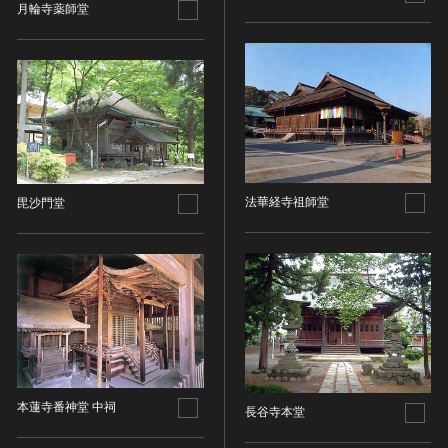
金属製品類
五代十国 [中国]
COPYRIGHT NOT EVALUATED（著作権未評価）
月輪寺薬師堂
文化財保存技術
木簡・木製品類
宋 [中国]
COPYRIGHT UNDETERMINED（著作権未決定）
地方指定文化財
骨角・牙・貝製品類
元 [中国]
NO KNOWN COPYRIGHT（知る限り著作権なし）
その他
COPYRIGHT UNDETERMINED - JP ORPHAN
明 [中国]
WORK（著作権未決定-裁定制度利用著作物）
歴史資料／書跡・典籍／古文書
清 [中国]
文書・書籍
近現代 [中国]
絵図・地図
その他
法華経寺祖師堂
毘沙門堂
伝統芸能
能楽
文楽
歌舞伎
音楽
その他
工芸技術
本蓮寺番神堂 中祠
長谷寺本堂
金工
漆芸