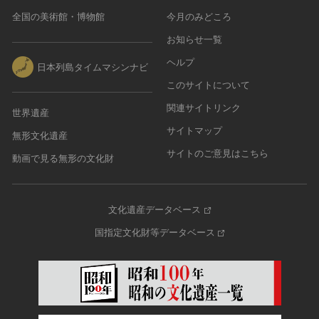
農・山村集落
全国の美術館・博物館
今月のみどころ
その他
お知らせ一覧
文化財保存技術
ヘルプ
日本列島タイムマシンナビ
建造物
このサイトについて
美術工芸品
関連サイトリンク
世界遺産
伝統芸能
サイトマップ
工芸技術
無形文化遺産
サイトのご意見はこちら
民俗芸能
動画で見る無形の文化財
文化遺産データベース
国指定文化財等データベース