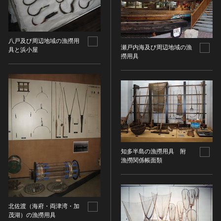
油彩画
江戸 [日本]
指定区分
水彩
明治 [日本]
素描
指定区分を選択
大正 [日本]
八戸及び周辺地域の漁撈用
東洋画(日本画を除く)
昭和以降 [日本]
瀬戸内海及び周辺地域の漁
具と浜小屋
国宝
メディア（動画等）
撈用具
その他
昭和 [日本]
重要文化財
メディア（動画等）を選択
版画
平成 [日本]
登録有形文化財
木版画
令和 [日本]
動画
重要無形文化財
画像ライセンス
銅版画
旧石器 [朝鮮半島]
高画質画像
登録無形文化財
画像ライセンスを選択
リトグラフ（石版画）
新石器 [朝鮮半島]
記録作成等の措置を講ずべき無形文化財
シルクスクリーン
青銅器 [朝鮮半島]
CC0
重要有形民俗文化財
検索する
その他
鉄器 [朝鮮半島]
PDM
重要無形民俗文化財
知多半島の漁撈用具 附
彫刻
原三国・朝鮮三国 [朝鮮半島]
CC BY（表示）
入力情報をクリア
漁撈関係帳面類
登録無形民俗文化財
20件で表示
木像
原三国・朝鮮三国 [朝鮮半島]
CC BY-SA（表示—継承）
記録作成等の措置を講ずべき無形の民俗文化財
金属像
新羅 [朝鮮半島]
CC BY-ND（表示—改変禁止）
史跡
連想検索
石像
高麗 [朝鮮半島]
CC BY-NC（表示—非営利）
名勝
北佐渡（海府・両津湾・加
石膏像
朝鮮 [朝鮮半島]
CC BY-NC-SA（表示—非営利—継承）
茂湖）の漁撈用具
天然記念物