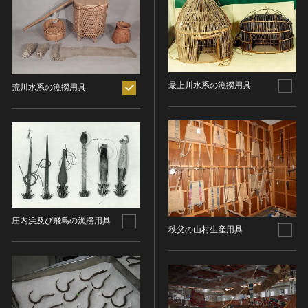
ヘルプ
このサイトについて
世界遺産
時代
関連サイトリンク
無形文化遺産
時代を選択
サイトマップ
動画で見る無形の文化財
最上川水系の漁撈用具
荒川水系の漁撈用具
サイトのご意見はこちら
旧石器 [日本]
分野
縄文 [日本]
分野を選択
弥生 [日本]
文化遺産データベース
建造物
古墳 [日本]
所在地（都道府県）
国指定文化財等データベース
宗教建築
飛鳥 [日本]
所在地（都道府県）を選択
城郭建築
奈良 [日本]
住居建築
所在地（市区町村）
平安 [日本]
庄内浜及び飛島の漁撈用具
秩父の山村生産用具
近世以前その他
鎌倉 [日本]
所在地（市区町村）を選択
近代その他
南北朝 [日本]
所蔵館
絵画
室町 [日本]
日本画
安土・桃山 [日本]