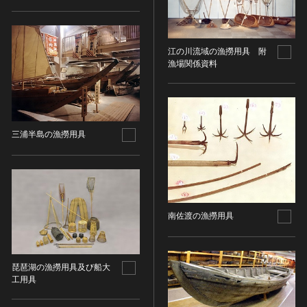
その他
近現代 [朝鮮半島]
CC BY-NC-ND（表示—非営利—改変禁止）
特別史跡
工芸品
旧石器 [中国]
IN COPYRIGHT（著作権あり）
特別名勝
金工
新石器 [中国]
IN COPYRIGHT - EU ORPHAN WORK（著作権あり-
江の川流域の漁撈用具 附
特別天然記念物
漆工
夏 [中国]
EU孤児著作物）
漁場関係資料
連想検索する
重要文化的景観
染織
殷（商） [中国]
IN COPYRIGHT - EDUCATIONAL USE
重要伝統的建造物群保存地区
PERMITTED（著作権あり-教育目的の利用可）
入力情報をクリア
陶磁
周 [中国]
20件で表示
選定保存技術
IN COPYRIGHT - NONCOMMERCIAL USE
ガラス
春秋時代 [中国]
PERMITTED（著作権あり-非営利目的の利用可）
未指定
三浦半島の漁撈用具
その他
戦国時代 [中国]
IN COPYRIGHT - RIGHTSHOLDER(S) UNLOCATABLE
有形文化財(建造物)
その他の美術
秦 [中国]
OR UNIDENTIFIABLE（著作権あり-著作権者不明）
有形文化財(美術工芸品)
写真
漢 [中国]
NO COPYRIGHT - CONTRACTUAL
無形文化財
RESTRICTIONS（著作権なし-契約による制限あり）
デザイン
三国 [中国]
民俗文化財(有形民俗文化財)
NO COPYRIGHT - NONCOMMERCIAL USE ONLY（著
書
晋 [中国]
南佐渡の漁撈用具
民俗文化財(無形民俗文化財)
作権なし-非営利目的のみ利用可）
その他
五胡十六国 [中国]
記念物(史跡)
NO COPYRIGHT - OTHER KNOWN LEGAL
考古資料
南北朝（六朝） [中国]
RESTRICTIONS（著作権なし-他の法的制限あり）
記念物(名勝)
琵琶湖の漁撈用具及び船大
石器・石製品類
隋 [中国]
NO COPYRIGHT - UNITED STATES（著作権なし-米国
工用具
記念物(天然記念物)
土器・土製品類
唐 [中国]
の法律上）
伝統的建造物群保存地区