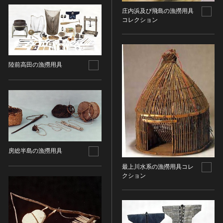
金属製品類
五代十国 [中国]
COPYRIGHT NOT EVALUATED（著作権未評価）
文化財保存技術
庄内浜及び飛島の漁撈用具
木簡・木製品類
宋 [中国]
COPYRIGHT UNDETERMINED（著作権未決定）
コレクション
地方指定文化財
骨角・牙・貝製品類
元 [中国]
NO KNOWN COPYRIGHT（知る限り著作権なし）
その他
COPYRIGHT UNDETERMINED - JP ORPHAN
明 [中国]
WORK（著作権未決定-裁定制度利用著作物）
歴史資料／書跡・典籍／古文書
清 [中国]
陸前高田の漁撈用具
文書・書籍
近現代 [中国]
絵図・地図
その他
伝統芸能
能楽
文楽
房総半島の漁撈用具
歌舞伎
音楽
最上川水系の漁撈用具コレ
クション
その他
工芸技術
金工
漆芸