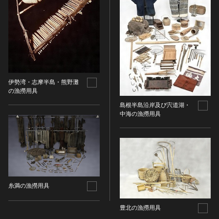
染織
陶芸
その他
生活文化
生活文化（食文化を除く）
食文化
伊勢湾・志摩半島・熊野灘
の漁撈用具
その他
島根半島沿岸及び宍道湖・
民俗
中海の漁撈用具
有形民俗文化財
無形民俗文化財
史跡
古墳
社寺跡又は旧境内
糸満の漁撈用具
城跡
集落跡
豊北の漁撈用具
その他