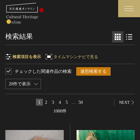
検索
検索結果
さらに詳細検索
検索項目を表示
タイムマシンナビで見る
チェックした関連作品の検索
連想検索する
検索項目
閉じる
さらに詳細検索
20件で表示
フリーワード
トップ
媒体資料・関連記事等
1
2
3
4
5
…
50
NEXT
作品一覧
博物館、美術館の皆さまへ
1000件
作品名
カテゴリで見る
文化庁よりご挨拶
世界遺産と無形文化遺産
今月のみどころ
全国の美術館・博物館
お知らせ一覧
制作者名