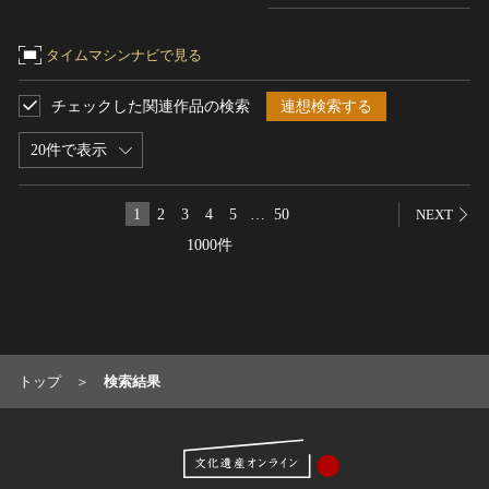
名勝
タイムマシンナビで見る
庭園
渓谷・渓流
チェックした関連作品の検索
連想検索する
海浜
山岳
20件で表示
その他
天然記念物
1
2
3
4
5
…
50
NEXT
動物
1000件
植物
地質鉱物
天然保護区域
文化的景観
トップ
検索結果
伝統的建造物群
武家町
宿場町
港町