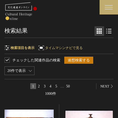
検索
検索結果
さらに詳細検索
検索項目を表示
タイムマシンナビで見る
チェックした関連作品の検索
連想検索する
検索項目
閉じる
さらに詳細検索
20件で表示
フリーワード
トップ
媒体資料・関連記事等
1
2
3
4
5
…
50
NEXT
作品一覧
博物館、美術館の皆さまへ
1000件
作品名
カテゴリで見る
文化庁よりご挨拶
世界遺産と無形文化遺産
今月のみどころ
全国の美術館・博物館
お知らせ一覧
制作者名