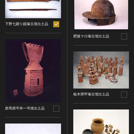
ヘルプ
このサイトについて
世界遺産
時代
関連サイトリンク
無形文化遺産
下野七廻り鏡塚古墳出土品
時代を選択
サイトマップ
動画で見る無形の文化財
肥後マロ塚古墳出土品
サイトのご意見はこちら
旧石器 [日本]
分野
縄文 [日本]
分野を選択
弥生 [日本]
文化遺産データベース
建造物
古墳 [日本]
所在地（都道府県）
国指定文化財等データベース
宗教建築
飛鳥 [日本]
所在地（都道府県）を選択
城郭建築
奈良 [日本]
住居建築
所在地（市区町村）
栃木県甲塚古墳出土品
平安 [日本]
近世以前その他
鎌倉 [日本]
所在地（市区町村）を選択
群馬県平井一号墳出土品
近代その他
南北朝 [日本]
所蔵館
絵画
室町 [日本]
日本画
安土・桃山 [日本]