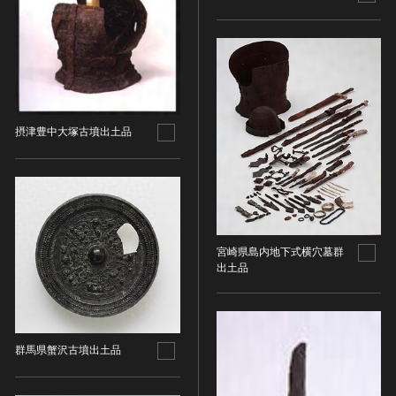
染織
陶芸
その他
生活文化
生活文化（食文化を除く）
摂津豊中大塚古墳出土品
食文化
その他
民俗
有形民俗文化財
無形民俗文化財
宮崎県島内地下式横穴墓群
出土品
史跡
古墳
社寺跡又は旧境内
城跡
群馬県蟹沢古墳出土品
集落跡
その他