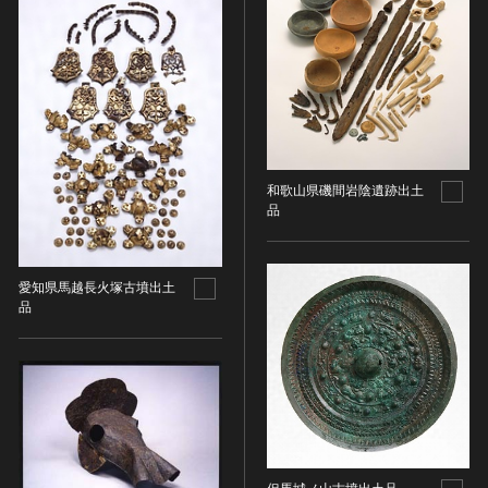
油彩画
江戸 [日本]
指定区分
水彩
明治 [日本]
素描
指定区分を選択
大正 [日本]
東洋画(日本画を除く)
昭和以降 [日本]
国宝
メディア（動画等）
その他
昭和 [日本]
重要文化財
メディア（動画等）を選択
版画
平成 [日本]
登録有形文化財
木版画
令和 [日本]
和歌山県磯間岩陰遺跡出土
動画
重要無形文化財
画像ライセンス
品
銅版画
旧石器 [朝鮮半島]
高画質画像
登録無形文化財
画像ライセンスを選択
リトグラフ（石版画）
新石器 [朝鮮半島]
記録作成等の措置を講ずべき無形文化財
シルクスクリーン
青銅器 [朝鮮半島]
愛知県馬越長火塚古墳出土
CC0
重要有形民俗文化財
検索する
品
その他
鉄器 [朝鮮半島]
PDM
重要無形民俗文化財
彫刻
原三国・朝鮮三国 [朝鮮半島]
CC BY（表示）
入力情報をクリア
登録無形民俗文化財
20件で表示
木像
原三国・朝鮮三国 [朝鮮半島]
CC BY-SA（表示—継承）
記録作成等の措置を講ずべき無形の民俗文化財
金属像
新羅 [朝鮮半島]
CC BY-ND（表示—改変禁止）
史跡
連想検索
石像
高麗 [朝鮮半島]
CC BY-NC（表示—非営利）
名勝
石膏像
朝鮮 [朝鮮半島]
CC BY-NC-SA（表示—非営利—継承）
天然記念物