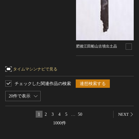
農・山村集落
その他
文化財保存技術
建造物
美術工芸品
肥後江田船山古墳出土品
伝統芸能
工芸技術
民俗芸能
タイムマシンナビで見る
チェックした関連作品の検索
連想検索する
20件で表示
1
2
3
4
5
…
50
NEXT
1000件