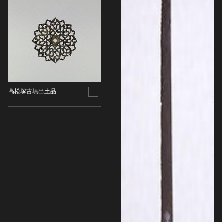
名勝
庭園
渓谷・渓流
海浜
山岳
その他
高松塚古墳出土品
天然記念物
動物
植物
地質鉱物
天然保護区域
文化的景観
伝統的建造物群
武家町
宿場町
港町