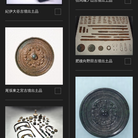
但馬城ノ山古墳出土品
その他
近現代 [朝鮮半島]
CC BY-NC-ND（表示—非営利—改変禁止）
特別史跡
工芸品
旧石器 [中国]
紀伊大谷古墳出土品
IN COPYRIGHT（著作権あり）
特別名勝
金工
新石器 [中国]
IN COPYRIGHT - EU ORPHAN WORK（著作権あり-
特別天然記念物
漆工
夏 [中国]
EU孤児著作物）
連想検索する
重要文化的景観
染織
殷（商） [中国]
IN COPYRIGHT - EDUCATIONAL USE
重要伝統的建造物群保存地区
PERMITTED（著作権あり-教育目的の利用可）
入力情報をクリア
陶磁
周 [中国]
20件で表示
選定保存技術
IN COPYRIGHT - NONCOMMERCIAL USE
ガラス
春秋時代 [中国]
PERMITTED（著作権あり-非営利目的の利用可）
未指定
その他
肥後向野田古墳出土品
戦国時代 [中国]
IN COPYRIGHT - RIGHTSHOLDER(S) UNLOCATABLE
有形文化財(建造物)
その他の美術
秦 [中国]
OR UNIDENTIFIABLE（著作権あり-著作権者不明）
有形文化財(美術工芸品)
写真
漢 [中国]
NO COPYRIGHT - CONTRACTUAL
無形文化財
RESTRICTIONS（著作権なし-契約による制限あり）
デザイン
三国 [中国]
尾張東之宮古墳出土品
民俗文化財(有形民俗文化財)
NO COPYRIGHT - NONCOMMERCIAL USE ONLY（著
書
晋 [中国]
民俗文化財(無形民俗文化財)
作権なし-非営利目的のみ利用可）
その他
五胡十六国 [中国]
記念物(史跡)
NO COPYRIGHT - OTHER KNOWN LEGAL
考古資料
南北朝（六朝） [中国]
RESTRICTIONS（著作権なし-他の法的制限あり）
記念物(名勝)
石器・石製品類
隋 [中国]
NO COPYRIGHT - UNITED STATES（著作権なし-米国
記念物(天然記念物)
土器・土製品類
唐 [中国]
の法律上）
伝統的建造物群保存地区