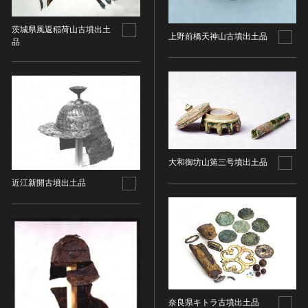
金属製品類
五代十国 [中国]
COPYRIGHT NOT EVALUATED（著作権未評価）
文化財保存技術
木簡・木製品類
宋 [中国]
COPYRIGHT UNDETERMINED（著作権未決定）
茨城県風返稲荷山古墳出土
地方指定文化財
上野前橋天神山古墳出土品
骨角・牙・貝製品類
元 [中国]
NO KNOWN COPYRIGHT（知る限り著作権なし）
品
その他
COPYRIGHT UNDETERMINED - JP ORPHAN
明 [中国]
WORK（著作権未決定-裁定制度利用著作物）
歴史資料／書跡・典籍／古文書
清 [中国]
文書・書籍
近現代 [中国]
絵図・地図
その他
伝統芸能
大和御坊山第三号墳出土品
能楽
近江新開古墳出土品
文楽
歌舞伎
音楽
その他
工芸技術
金工
奈良県キトラ古墳出土品
漆芸