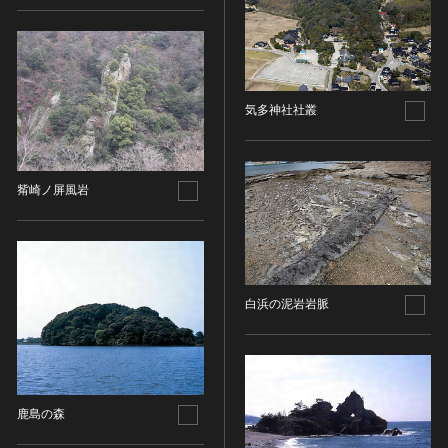
金属製品類
五代十国 [中国]
COPYRIGHT NOT EVALUATED（著作権未評価）
文化財保存技術
木簡・木製品類
宋 [中国]
COPYRIGHT UNDETERMINED（著作権未決定）
地方指定文化財
骨角・牙・貝製品類
元 [中国]
NO KNOWN COPYRIGHT（知る限り著作権なし）
その他
COPYRIGHT UNDETERMINED - JP ORPHAN
明 [中国]
WORK（著作権未決定-裁定制度利用著作物）
気多神社社叢
歴史資料／書跡・典籍／古文書
清 [中国]
文書・書籍
近現代 [中国]
絵図・地図
觜崎ノ屏風岩
その他
伝統芸能
能楽
文楽
白浜の泥岩岩脈
歌舞伎
音楽
その他
工芸技術
鹿島の森
金工
漆芸