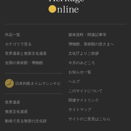
農・山村集落
その他
文化財保存技術
建造物
作品一覧
媒体資料・関連記事等
美術工芸品
カテゴリで見る
博物館、美術館の皆さまへ
伝統芸能
世界遺産と無形文化遺産
文化庁よりご挨拶
工芸技術
全国の美術館・博物館
今月のみどころ
民俗芸能
お知らせ一覧
ヘルプ
日本列島タイムマシンナビ
このサイトについて
関連サイトリンク
世界遺産
サイトマップ
無形文化遺産
サイトのご意見はこちら
動画で見る無形の文化財