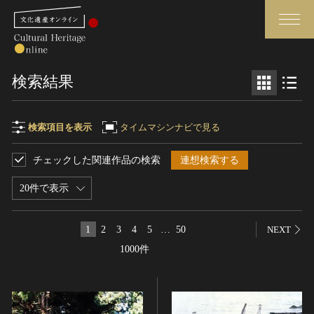
検索
検索結果
さらに詳細検索
検索項目を表示
タイムマシンナビで見る
チェックした関連作品の検索
連想検索する
検索項目
閉じる
さらに詳細検索
20件で表示
フリーワード
トップ
媒体資料・関連記事等
1
2
3
4
5
…
50
NEXT
作品一覧
博物館、美術館の皆さまへ
1000件
作品名
カテゴリで見る
文化庁よりご挨拶
世界遺産と無形文化遺産
今月のみどころ
全国の美術館・博物館
お知らせ一覧
制作者名