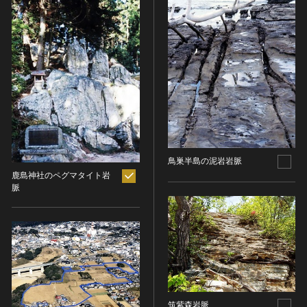
ヘルプ
このサイトについて
世界遺産
時代
関連サイトリンク
無形文化遺産
時代を選択
サイトマップ
動画で見る無形の文化財
サイトのご意見はこちら
旧石器 [日本]
分野
縄文 [日本]
分野を選択
弥生 [日本]
文化遺産データベース
建造物
古墳 [日本]
所在地（都道府県）
国指定文化財等データベース
鳥巣半島の泥岩岩脈
鹿島神社のペグマタイト岩
宗教建築
飛鳥 [日本]
所在地（都道府県）を選択
脈
城郭建築
奈良 [日本]
住居建築
所在地（市区町村）
平安 [日本]
近世以前その他
鎌倉 [日本]
所在地（市区町村）を選択
近代その他
南北朝 [日本]
所蔵館
絵画
室町 [日本]
日本画
安土・桃山 [日本]
筑紫森岩脈