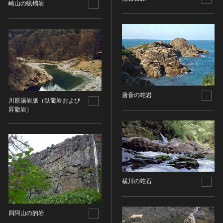
その他
近現代 [朝鮮半島]
崎山の蝋燭岩
CC BY-NC-ND（表示—非営利—改変禁止）
特別史跡
工芸品
旧石器 [中国]
IN COPYRIGHT（著作権あり）
特別名勝
金工
新石器 [中国]
IN COPYRIGHT - EU ORPHAN WORK（著作権あり-
特別天然記念物
漆工
夏 [中国]
EU孤児著作物）
連想検索する
重要文化的景観
染織
殷（商） [中国]
IN COPYRIGHT - EDUCATIONAL USE
重要伝統的建造物群保存地区
PERMITTED（著作権あり-教育目的の利用可）
入力情報をクリア
陶磁
周 [中国]
20件で表示
選定保存技術
IN COPYRIGHT - NONCOMMERCIAL USE
ガラス
春秋時代 [中国]
PERMITTED（著作権あり-非営利目的の利用可）
未指定
唐音の蛇岩
その他
戦国時代 [中国]
川原湯岩脈（臥龍岩および
IN COPYRIGHT - RIGHTSHOLDER(S) UNLOCATABLE
有形文化財(建造物)
昇龍岩）
その他の美術
秦 [中国]
OR UNIDENTIFIABLE（著作権あり-著作権者不明）
有形文化財(美術工芸品)
写真
漢 [中国]
NO COPYRIGHT - CONTRACTUAL
無形文化財
RESTRICTIONS（著作権なし-契約による制限あり）
デザイン
三国 [中国]
民俗文化財(有形民俗文化財)
NO COPYRIGHT - NONCOMMERCIAL USE ONLY（著
書
晋 [中国]
民俗文化財(無形民俗文化財)
作権なし-非営利目的のみ利用可）
その他
五胡十六国 [中国]
記念物(史跡)
NO COPYRIGHT - OTHER KNOWN LEGAL
横川の蛇石
考古資料
南北朝（六朝） [中国]
RESTRICTIONS（著作権なし-他の法的制限あり）
記念物(名勝)
石器・石製品類
隋 [中国]
NO COPYRIGHT - UNITED STATES（著作権なし-米国
記念物(天然記念物)
土器・土製品類
唐 [中国]
の法律上）
四阿山の的岩
伝統的建造物群保存地区