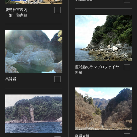
油彩画
江戸 [日本]
指定区分
鹿島神宮境内
水彩
明治 [日本]
附 郡家跡
素描
指定区分を選択
大正 [日本]
東洋画(日本画を除く)
昭和以降 [日本]
国宝
メディア（動画等）
その他
昭和 [日本]
重要文化財
メディア（動画等）を選択
版画
平成 [日本]
登録有形文化財
木版画
令和 [日本]
動画
重要無形文化財
画像ライセンス
銅版画
旧石器 [朝鮮半島]
高画質画像
登録無形文化財
鹿浦越のランプロファイヤ
画像ライセンスを選択
リトグラフ（石版画）
新石器 [朝鮮半島]
岩脈
記録作成等の措置を講ずべき無形文化財
シルクスクリーン
青銅器 [朝鮮半島]
馬背岩
CC0
重要有形民俗文化財
検索する
その他
鉄器 [朝鮮半島]
PDM
重要無形民俗文化財
彫刻
原三国・朝鮮三国 [朝鮮半島]
CC BY（表示）
入力情報をクリア
登録無形民俗文化財
20件で表示
木像
原三国・朝鮮三国 [朝鮮半島]
CC BY-SA（表示—継承）
記録作成等の措置を講ずべき無形の民俗文化財
金属像
新羅 [朝鮮半島]
CC BY-ND（表示—改変禁止）
史跡
連想検索
石像
高麗 [朝鮮半島]
CC BY-NC（表示—非営利）
名勝
石膏像
朝鮮 [朝鮮半島]
CC BY-NC-SA（表示—非営利—継承）
天然記念物
燕岩岩脈