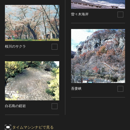
染織
曽々木海岸
陶芸
その他
生活文化
生活文化（食文化を除く）
桜川のサクラ
食文化
その他
民俗
有形民俗文化財
無形民俗文化財
史跡
吾妻峡
古墳
社寺跡又は旧境内
白石島の鎧岩
城跡
集落跡
タイムマシンナビで見る
その他