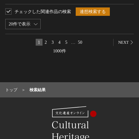
名勝
チェックした関連作品の検索
連想検索する
庭園
20件で表示
渓谷・渓流
海浜
1
2
3
4
5
…
50
山岳
NEXT
その他
1000件
天然記念物
動物
植物
地質鉱物
トップ
検索結果
天然保護区域
文化的景観
伝統的建造物群
武家町
宿場町
港町