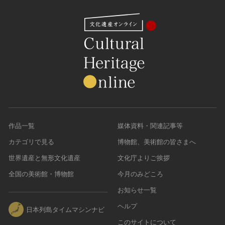
農・山村集落
その他
文化財保存技術
建造物
美術工芸品
伝統芸能
工芸技術
民俗芸能
作品一覧
媒体資料・関連記事等
カテゴリで見る
博物館、美術館の皆さまへ
世界遺産と無形文化遺産
文化庁よりご挨拶
全国の美術館・博物館
今月のみどころ
お知らせ一覧
ヘルプ
日本列島タイムマシンナビ
このサイトについて