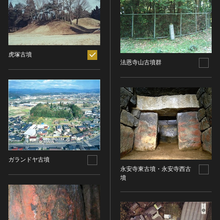
ヘルプ
このサイトについて
世界遺産
時代
関連サイトリンク
無形文化遺産
時代を選択
サイトマップ
動画で見る無形の文化財
虎塚古墳
法恩寺山古墳群
サイトのご意見はこちら
旧石器 [日本]
分野
縄文 [日本]
分野を選択
弥生 [日本]
文化遺産データベース
建造物
古墳 [日本]
所在地（都道府県）
国指定文化財等データベース
宗教建築
飛鳥 [日本]
所在地（都道府県）を選択
城郭建築
奈良 [日本]
住居建築
所在地（市区町村）
平安 [日本]
ガランドヤ古墳
近世以前その他
鎌倉 [日本]
永安寺東古墳・永安寺西古
所在地（市区町村）を選択
墳
近代その他
南北朝 [日本]
所蔵館
絵画
室町 [日本]
日本画
安土・桃山 [日本]