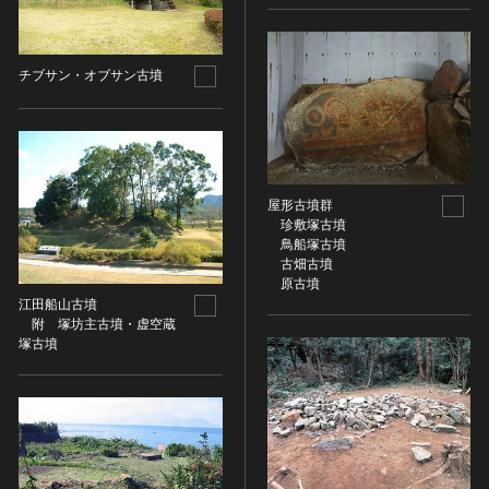
金属製品類
五代十国 [中国]
COPYRIGHT NOT EVALUATED（著作権未評価）
文化財保存技術
木簡・木製品類
宋 [中国]
COPYRIGHT UNDETERMINED（著作権未決定）
地方指定文化財
骨角・牙・貝製品類
元 [中国]
NO KNOWN COPYRIGHT（知る限り著作権なし）
チブサン・オブサン古墳
その他
COPYRIGHT UNDETERMINED - JP ORPHAN
明 [中国]
WORK（著作権未決定-裁定制度利用著作物）
歴史資料／書跡・典籍／古文書
清 [中国]
文書・書籍
近現代 [中国]
絵図・地図
屋形古墳群
その他
珍敷塚古墳
伝統芸能
鳥船塚古墳
古畑古墳
能楽
原古墳
江田船山古墳
文楽
附 塚坊主古墳・虚空蔵
歌舞伎
塚古墳
音楽
その他
工芸技術
金工
漆芸