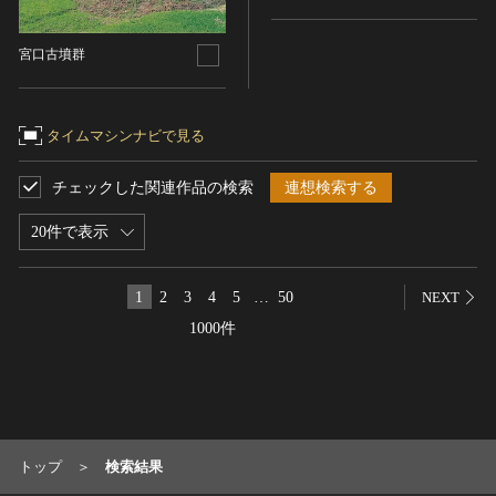
名勝
宮口古墳群
庭園
渓谷・渓流
海浜
タイムマシンナビで見る
山岳
その他
チェックした関連作品の検索
連想検索する
天然記念物
20件で表示
動物
植物
1
2
3
4
5
…
50
NEXT
地質鉱物
1000件
天然保護区域
文化的景観
伝統的建造物群
武家町
宿場町
トップ
検索結果
港町