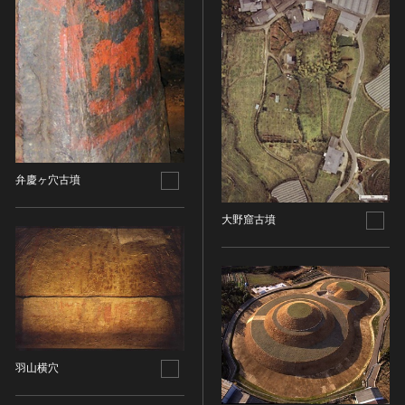
油彩画
江戸 [日本]
指定区分
水彩
明治 [日本]
素描
指定区分を選択
大正 [日本]
東洋画(日本画を除く)
昭和以降 [日本]
国宝
メディア（動画等）
その他
昭和 [日本]
重要文化財
メディア（動画等）を選択
版画
平成 [日本]
登録有形文化財
木版画
令和 [日本]
動画
重要無形文化財
画像ライセンス
弁慶ヶ穴古墳
銅版画
旧石器 [朝鮮半島]
高画質画像
登録無形文化財
画像ライセンスを選択
リトグラフ（石版画）
新石器 [朝鮮半島]
大野窟古墳
記録作成等の措置を講ずべき無形文化財
シルクスクリーン
青銅器 [朝鮮半島]
CC0
重要有形民俗文化財
検索する
その他
鉄器 [朝鮮半島]
PDM
重要無形民俗文化財
彫刻
原三国・朝鮮三国 [朝鮮半島]
CC BY（表示）
入力情報をクリア
登録無形民俗文化財
20件で表示
木像
原三国・朝鮮三国 [朝鮮半島]
CC BY-SA（表示—継承）
記録作成等の措置を講ずべき無形の民俗文化財
金属像
新羅 [朝鮮半島]
CC BY-ND（表示—改変禁止）
史跡
連想検索
石像
高麗 [朝鮮半島]
CC BY-NC（表示—非営利）
羽山横穴
名勝
石膏像
朝鮮 [朝鮮半島]
CC BY-NC-SA（表示—非営利—継承）
天然記念物