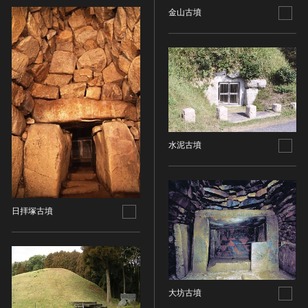
その他
近現代 [朝鮮半島]
CC BY-NC-ND（表示—非営利—改変禁止）
金山古墳
特別史跡
工芸品
旧石器 [中国]
IN COPYRIGHT（著作権あり）
特別名勝
金工
新石器 [中国]
IN COPYRIGHT - EU ORPHAN WORK（著作権あり-
特別天然記念物
漆工
夏 [中国]
EU孤児著作物）
連想検索する
重要文化的景観
染織
殷（商） [中国]
IN COPYRIGHT - EDUCATIONAL USE
重要伝統的建造物群保存地区
PERMITTED（著作権あり-教育目的の利用可）
入力情報をクリア
陶磁
周 [中国]
20件で表示
選定保存技術
IN COPYRIGHT - NONCOMMERCIAL USE
ガラス
春秋時代 [中国]
PERMITTED（著作権あり-非営利目的の利用可）
未指定
その他
戦国時代 [中国]
水泥古墳
IN COPYRIGHT - RIGHTSHOLDER(S) UNLOCATABLE
有形文化財(建造物)
その他の美術
秦 [中国]
OR UNIDENTIFIABLE（著作権あり-著作権者不明）
有形文化財(美術工芸品)
写真
漢 [中国]
NO COPYRIGHT - CONTRACTUAL
無形文化財
RESTRICTIONS（著作権なし-契約による制限あり）
デザイン
三国 [中国]
民俗文化財(有形民俗文化財)
NO COPYRIGHT - NONCOMMERCIAL USE ONLY（著
日拝塚古墳
書
晋 [中国]
民俗文化財(無形民俗文化財)
作権なし-非営利目的のみ利用可）
その他
五胡十六国 [中国]
記念物(史跡)
NO COPYRIGHT - OTHER KNOWN LEGAL
考古資料
南北朝（六朝） [中国]
RESTRICTIONS（著作権なし-他の法的制限あり）
記念物(名勝)
石器・石製品類
隋 [中国]
NO COPYRIGHT - UNITED STATES（著作権なし-米国
記念物(天然記念物)
土器・土製品類
唐 [中国]
の法律上）
大坊古墳
伝統的建造物群保存地区