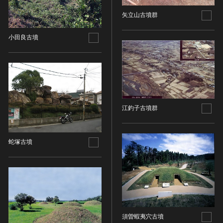
染織
矢立山古墳群
陶芸
小田良古墳
その他
生活文化
生活文化（食文化を除く）
食文化
その他
江釣子古墳群
民俗
有形民俗文化財
無形民俗文化財
蛇塚古墳
史跡
古墳
社寺跡又は旧境内
城跡
集落跡
須曽蝦夷穴古墳
その他