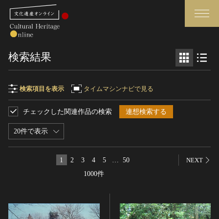
検索
検索結果
さらに詳細検索
検索項目を表示
タイムマシンナビで見る
チェックした関連作品の検索
連想検索する
検索項目
閉じる
さらに詳細検索
20件で表示
フリーワード
トップ
媒体資料・関連記事等
1
2
3
4
5
…
50
NEXT
作品一覧
博物館、美術館の皆さまへ
1000件
作品名
カテゴリで見る
文化庁よりご挨拶
世界遺産と無形文化遺産
今月のみどころ
全国の美術館・博物館
お知らせ一覧
制作者名