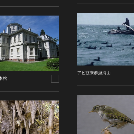
アビ渡来群游海面
本館