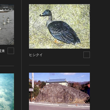
渡来
ヒシクイ