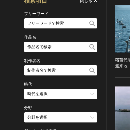
検索項目
閉じる
フリーワード
作品名
猪苗代
制作者名
渡来地
時代
時代を選択
旧石器 [日本]
分野
縄文 [日本]
分野を選択
弥生 [日本]
建造物