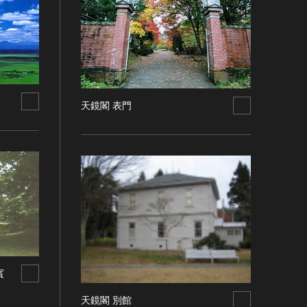
天鏡閣 表門
賓
天鏡閣 別館