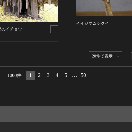
イイジマムシクイ
沢のイチョウ
20件で表示
1
2
3
4
5
…
50
1000件