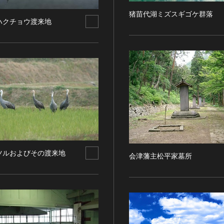
猪苗代湖ミズスギゴケ群落
ハクチョウ渡来地
ツルおよびその渡来地
会津藩主松平家墓所