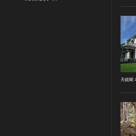
目的の利用可）
写真
有形文化財(建造物)
漢 [中国]
IN COPYRIGHT -
デザイン
有形文化財(美術工芸品)
三国 [中国]
NONCOMMERCIAL USE
PERMITTED（著作権あり-非営
書
無形文化財
晋 [中国]
利目的の利用可）
その他
民俗文化財(有形民俗文化財)
五胡十六国 [中国]
IN COPYRIGHT -
考古資料
民俗文化財(無形民俗文化財)
南北朝（六朝） [中国]
RIGHTSHOLDER(S)
石器・石製品類
記念物(史跡)
隋 [中国]
UNLOCATABLE OR
UNIDENTIFIABLE（著作権あ
土器・土製品類
記念物(名勝)
唐 [中国]
り-著作権者不明）
金属製品類
記念物(天然記念物)
五代十国 [中国]
NO COPYRIGHT -
木簡・木製品類
伝統的建造物群保存地区
宋 [中国]
CONTRACTUAL
天鏡閣 
骨角・牙・貝製品類
文化財保存技術
元 [中国]
RESTRICTIONS（著作権なし-
契約による制限あり）
その他
地方指定文化財
明 [中国]
NO COPYRIGHT -
歴史資料／書跡・典籍／古文書
清 [中国]
NONCOMMERCIAL USE
文書・書籍
近現代 [中国]
ONLY（著作権なし-非営利目的
絵図・地図
のみ利用可）
その他
NO COPYRIGHT - OTHER
KNOWN LEGAL
伝統芸能