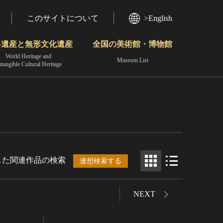
このサイトについて
>English
界遺産と無形文化遺産
全国の美術館・博物館
World Heritage and
Museum List
ntangible Cultural Heritage
今月のみどころ
動画で見る無形の文化財
地域から見る
した関連作品の検索
連想検索する
NEXT