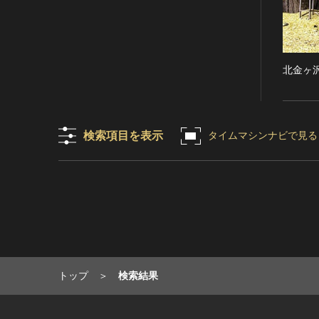
RESTRICTIONS（著作権なし-
能楽
他の法的制限あり）
文楽
NO COPYRIGHT - UNITED
歌舞伎
STATES（著作権なし-米国の法
北金ヶ
律上）
音楽
COPYRIGHT NOT
その他
EVALUATED（著作権未評価）
工芸技術
COPYRIGHT
金工
検索項目を表示
タイムマシンナビで見る
UNDETERMINED（著作権未決
定）
漆芸
NO KNOWN COPYRIGHT（知
染織
る限り著作権なし）
陶芸
COPYRIGHT UNDETERMINED
その他
- JP ORPHAN WORK（著作権未
生活文化
決定-裁定制度利用著作物）
生活文化（食文化を除く）
食文化
トップ
検索結果
その他
民俗