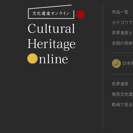
有形民俗文化財
作品一覧
無形民俗文化財
カテゴリで
史跡
古墳
世界遺産と
社寺跡又は旧境内
全国の美術
城跡
集落跡
日本
その他
名勝
庭園
世界遺産
渓谷・渓流
無形文化遺
海浜
動画で見る
山岳
その他
天然記念物
動物