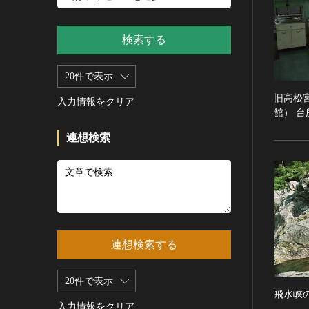
新石器 [朝鮮半島]
記録作成等の措置を講ずべき無
シルクスクリーン
青銅器 [朝鮮半島]
形文化財
CC0
その他
鉄器 [朝鮮半島]
検索する
重要有形民俗文化財
PDM
彫刻
原三国・朝鮮三国 [朝鮮半島]
重要無形民俗文化財
CC BY（表示）
木像
20件で表示
原三国・朝鮮三国 [朝鮮半島]
登録無形民俗文化財
CC BY-SA（表示—継承）
金属像
新羅 [朝鮮半島]
旧高松
記録作成等の措置を講ずべき無
入力情報をクリア
CC BY-ND（表示—改変禁止）
館） 台
石像
形の民俗文化財
高麗 [朝鮮半島]
CC BY-NC（表示—非営利）
石膏像
史跡
朝鮮 [朝鮮半島]
連想検索
CC BY-NC-SA（表示—非営利—
その他
名勝
近現代 [朝鮮半島]
継承）
工芸品
天然記念物
旧石器 [中国]
CC BY-NC-ND（表示—非営利—
改変禁止）
金工
特別史跡
新石器 [中国]
IN COPYRIGHT（著作権あり）
漆工
特別名勝
夏 [中国]
IN COPYRIGHT - EU ORPHAN
染織
特別天然記念物
殷（商） [中国]
WORK（著作権あり-EU孤児著
連想検索する
陶磁
重要文化的景観
周 [中国]
作物）
ガラス
重要伝統的建造物群保存地区
春秋時代 [中国]
IN COPYRIGHT -
20件で表示
その他
EDUCATIONAL USE
選定保存技術
戦国時代 [中国]
飛水峡
PERMITTED（著作権あり-教育
その他の美術
入力情報をクリア
未指定
秦 [中国]