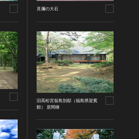
見彌の大石
旧高松宮翁島別邸（福島県迎賓
館） 居間棟