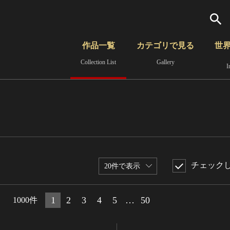
検索
作品一覧
カテゴリで見る
世
Collection List
Gallery
I
さらに詳細検索
覧
時代から見る
無形文化遺産
分野から見る
チェック
20件で表示
1
2
3
4
5
…
50
1000件