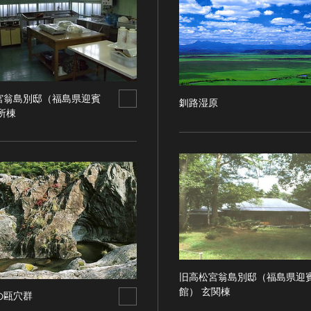
宮翁島別邸（福島県迎賓
釧路湿原
所棟
旧高松宮翁島別邸（福島県迎
館） 玄関棟
の甌穴群