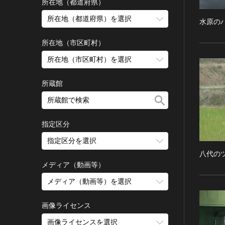
古墳 [日本]
所在地（都道府県）
宗教建築
飛鳥 [日本]
所在地（都道府県）を選択
水原の
城郭建築
奈良 [日本]
住居建築
所在地（市区町村）
平安 [日本]
近世以前その他
鎌倉 [日本]
所在地（市区町村）を選択
近代その他
南北朝 [日本]
所蔵館
絵画
室町 [日本]
日本画
安土・桃山 [日本]
油彩画
江戸 [日本]
指定区分
水彩
明治 [日本]
素描
指定区分を選択
大正 [日本]
八代の
東洋画(日本画を除く)
昭和以降 [日本]
国宝
メディア（動画等）
その他
昭和 [日本]
重要文化財
メディア（動画等）を選択
版画
平成 [日本]
登録有形文化財
木版画
令和 [日本]
動画
重要無形文化財
画像ライセンス
銅版画
旧石器 [朝鮮半島]
高画質画像
登録無形文化財
画像ライセンスを選択
リトグラフ（石版画）